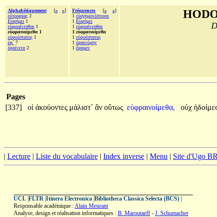
Alphabétiquement
[
«
»
]
Fréquences
[
«
»
]
HODO
εὐτροφίας
2
1
εὐσχημονέστεροι
Εὐφήμει
1
1
Εὐφήμει
D
εὐφραίνεσθαι
1
1
εὐφραίνεσθαι
εὐφραινοίμεθα 1
1 εὐφραινοίμεθα
εὐφυέστατος
1
1
εὐφυέστατος
ἐφ´
7
1
ἐφαινόμην
ἐφαίνετο
2
1
ἔφαμεν
Pages
[337]
οἱ
ἀκούοντες
μάλιστ´
ἂν
οὕτως
εὐφραινοίμεθα,
οὐχ
ἡδοίμ
|
Lecture
|
Liste du vocabulaire
|
Index inverse
|
Menu
|
Site d'Ugo 
UCL
|
FLTR
|
Itinera Electronica
|
Bibliotheca Classica Selecta (BCS)
|
Responsable académique :
Alain Meurant
Analyse, design et réalisation informatiques :
B. Maroutaeff
-
J. Schumacher