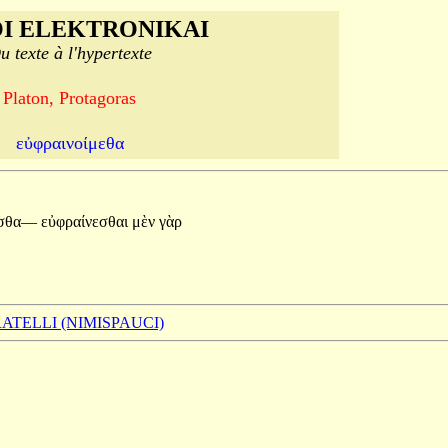
I ELEKTRONIKAI
u texte à l'hypertexte
Platon, Protagoras
εὐφραινοίμεθα
εσθα—
εὐφραίνεσθαι
μὲν
γὰρ
BRATELLI (NIMISPAUCI)