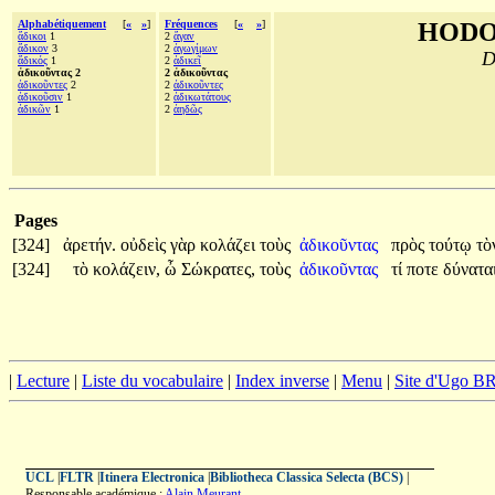
Alphabétiquement
[
«
»
]
Fréquences
[
«
»
]
HODO
ἄδικοι
1
2
ἄγαν
ἄδικον
3
2
ἀγωγίμων
D
ἄδικός
1
2
ἀδικεῖ
ἀδικοῦντας 2
2 ἀδικοῦντας
ἀδικοῦντες
2
2
ἀδικοῦντες
ἀδικοῦσιν
1
2
ἀδικωτάτους
ἀδικῶν
1
2
ἀηδῶς
Pages
[324]
ἀρετήν.
οὐδεὶς
γὰρ
κολάζει
τοὺς
ἀδικοῦντας
πρὸς
τούτῳ
τὸ
[324]
τὸ
κολάζειν,
ὦ
Σώκρατες,
τοὺς
ἀδικοῦντας
τί
ποτε
δύναται
|
Lecture
|
Liste du vocabulaire
|
Index inverse
|
Menu
|
Site d'Ugo 
UCL
|
FLTR
|
Itinera Electronica
|
Bibliotheca Classica Selecta (BCS)
|
Responsable académique :
Alain Meurant