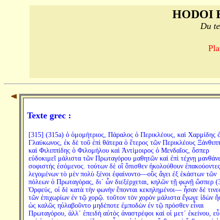
HODOI 
Du te
Pla
Texte grec :
[315] (315a) ὁ ὁμομήτριος, Πάραλος ὁ Περικλέους, καὶ Χαρμίδης 
Γλαύκωνος, ἐκ δὲ τοῦ ἐπὶ θάτερα ὁ ἕτερος τῶν Περικλέους Ξάνθιππ
καὶ Φιλιππίδης ὁ Φιλομήλου καὶ Ἀντίμοιρος ὁ Μενδαῖος, ὅσπερ
εὐδοκιμεῖ μάλιστα τῶν Πρωταγόρου μαθητῶν καὶ ἐπὶ τέχνῃ μανθάνε
σοφιστὴς ἐσόμενος. τούτων δὲ οἳ ὄπισθεν ἠκολούθουν ἐπακούοντε
λεγομένων τὸ μὲν πολὺ ξένοι ἐφαίνοντο—οὓς ἄγει ἐξ ἑκάστων τῶν
πόλεων ὁ Πρωταγόρας, δι´ ὧν διεξέρχεται, κηλῶν τῇ φωνῇ ὥσπερ (
Ὀρφεύς, οἱ δὲ κατὰ τὴν φωνὴν ἕπονται κεκηλημένοι— ἦσαν δέ τινες
τῶν ἐπιχωρίων ἐν τῷ χορῷ. τοῦτον τὸν χορὸν μάλιστα ἔγωγε ἰδὼν ἥ
ὡς καλῶς ηὐλαβοῦντο μηδέποτε ἐμποδὼν ἐν τῷ πρόσθεν εἶναι
Πρωταγόρου, ἀλλ´ ἐπειδὴ αὐτὸς ἀναστρέφοι καὶ οἱ μετ´ ἐκείνου, ε