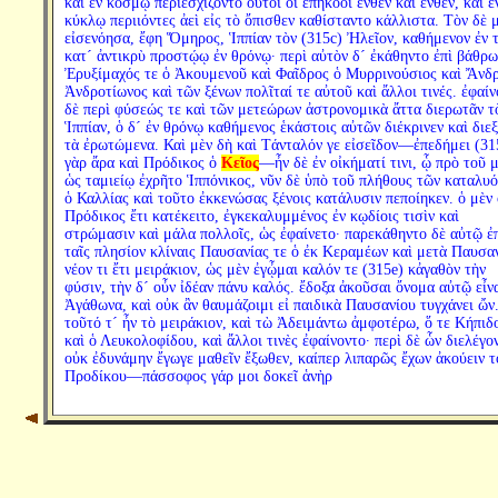
καὶ ἐν κόσμῳ περιεσχίζοντο οὗτοι οἱ ἐπήκοοι ἔνθεν καὶ ἔνθεν, καὶ ἐ
κύκλῳ περιιόντες ἀεὶ εἰς τὸ ὄπισθεν καθίσταντο κάλλιστα. Τὸν δὲ 
εἰσενόησα, ἔφη Ὅμηρος, Ἱππίαν τὸν (315c) Ἠλεῖον, καθήμενον ἐν 
κατ´ ἀντικρὺ προστῴῳ ἐν θρόνῳ· περὶ αὐτὸν δ´ ἐκάθηντο ἐπὶ βάθρω
Ἐρυξίμαχός τε ὁ Ἀκουμενοῦ καὶ Φαῖδρος ὁ Μυρρινούσιος καὶ Ἄνδ
Ἀνδροτίωνος καὶ τῶν ξένων πολῖταί τε αὐτοῦ καὶ ἄλλοι τινές. ἐφαίν
δὲ περὶ φύσεώς τε καὶ τῶν μετεώρων ἀστρονομικὰ ἄττα διερωτᾶν τ
Ἱππίαν, ὁ δ´ ἐν θρόνῳ καθήμενος ἑκάστοις αὐτῶν διέκρινεν καὶ διεξ
τὰ ἐρωτώμενα. Καὶ μὲν δὴ καὶ Τάνταλόν γε εἰσεῖδον—ἐπεδήμει (31
γὰρ ἄρα καὶ Πρόδικος ὁ
Κεῖος
—ἦν δὲ ἐν οἰκήματί τινι, ᾧ πρὸ τοῦ 
ὡς ταμιείῳ ἐχρῆτο Ἱππόνικος, νῦν δὲ ὑπὸ τοῦ πλήθους τῶν καταλυ
ὁ Καλλίας καὶ τοῦτο ἐκκενώσας ξένοις κατάλυσιν πεποίηκεν. ὁ μὲν
Πρόδικος ἔτι κατέκειτο, ἐγκεκαλυμμένος ἐν κῳδίοις τισὶν καὶ
στρώμασιν καὶ μάλα πολλοῖς, ὡς ἐφαίνετο· παρεκάθηντο δὲ αὐτῷ ἐ
ταῖς πλησίον κλίναις Παυσανίας τε ὁ ἐκ Κεραμέων καὶ μετὰ Παυσα
νέον τι ἔτι μειράκιον, ὡς μὲν ἐγᾦμαι καλόν τε (315e) κἀγαθὸν τὴν
φύσιν, τὴν δ´ οὖν ἰδέαν πάνυ καλός. ἔδοξα ἀκοῦσαι ὄνομα αὐτῷ εἶν
Ἀγάθωνα, καὶ οὐκ ἂν θαυμάζοιμι εἰ παιδικὰ Παυσανίου τυγχάνει ὤν
τοῦτό τ´ ἦν τὸ μειράκιον, καὶ τὼ Ἀδειμάντω ἀμφοτέρω, ὅ τε Κήπιδ
καὶ ὁ Λευκολοφίδου, καὶ ἄλλοι τινὲς ἐφαίνοντο· περὶ δὲ ὧν διελέγο
οὐκ ἐδυνάμην ἔγωγε μαθεῖν ἔξωθεν, καίπερ λιπαρῶς ἔχων ἀκούειν τ
Προδίκου—πάσσοφος γάρ μοι δοκεῖ ἁνὴρ