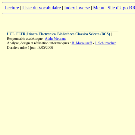
|
Lecture
|
Liste du vocabulaire
|
Index inverse
|
Menu
|
Site d'Ugo 
UCL
|
FLTR
|
Itinera Electronica
|
Bibliotheca Classica Selecta (BCS)
|
Responsable académique :
Alain Meurant
Analyse, design et réalisation informatiques :
B. Maroutaeff
-
J. Schumacher
Dernière mise à jour : 3/05/2006