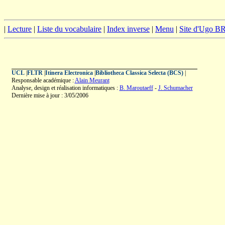
|
Lecture
|
Liste du vocabulaire
|
Index inverse
|
Menu
|
Site d'Ugo 
UCL
|
FLTR
|
Itinera Electronica
|
Bibliotheca Classica Selecta (BCS)
|
Responsable académique :
Alain Meurant
Analyse, design et réalisation informatiques :
B. Maroutaeff
-
J. Schumacher
Dernière mise à jour : 3/05/2006