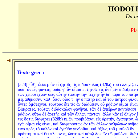
HODOI 
Du te
Pla
Texte grec :
[328] εἶθ´, ὥσπερ ἂν εἰ ζητοῖς τίς διδάσκαλος (328a) τοῦ ἑλληνίζειν
οὐδ´ ἂν εἷς φανείη, οὐδέ γ´ ἂν οἶμαι εἰ ζητοῖς τίς ἂν ἡμῖν διδάξειεν 
τῶν χειροτεχνῶν ὑεῖς αὐτὴν ταύτην τὴν τέχνην ἣν δὴ παρὰ τοῦ πατρ
μεμαθήκασιν, καθ´ ὅσον οἷός τ´ ἦν ὁ πατὴρ καὶ οἱ τοῦ πατρὸς φίλοι
ὄντες ὁμότεχνοι, τούτους ἔτι τίς ἂν διδάξειεν, οὐ ῥᾴδιον οἶμαι εἶναι
Σώκρατες, τούτων διδάσκαλον φανῆναι, τῶν δὲ ἀπείρων παντάπασι
ῥᾴδιον, οὕτω δὲ ἀρετῆς καὶ τῶν ἄλλων πάντων· ἀλλὰ κἂν εἰ ὀλίγον 
τις ὅστις διαφέρει (328b) ἡμῶν προβιβάσαι εἰς ἀρετήν, ἀγαπητόν. ὧ
ἐγὼ οἶμαι εἷς εἶναι, καὶ διαφερόντως ἂν τῶν ἄλλων ἀνθρώπων ὀνῆσα
τινα πρὸς τὸ καλὸν καὶ ἀγαθὸν γενέσθαι, καὶ ἀξίως τοῦ μισθοῦ ὃν
πράττομαι καὶ ἔτι πλείονος, ὥστε καὶ αὐτῷ δοκεῖν τῷ μαθόντι. διὰ 