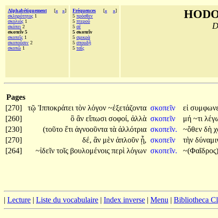
Alphabétiquement
[
«
»
]
Fréquences
[
«
»
]
HODO
σκληρότητος
1
5
πρόσθεν
σκολιός
1
5
πτεροῦ
D
σκόπει
2
5
σὲ
σκοπεῖν 5
5 σκοπεῖν
σκοπεῖς
1
5
σμικρὰ
σκοποῦσιν
2
5
σπουδῇ
σκοπῶ
1
5
ταῖς
Pages
[270]
τῷ
Ἱπποκράτει
τὸν
λόγον
~ἐξετάζοντα
σκοπεῖν
εἰ
συμφωνε
[260]
ὃ
ἂν
εἴπωσι
σοφοί,
ἀλλὰ
σκοπεῖν
μή
~τι
λέγ
[230]
(τοῦτο
ἔτι
ἀγνοοῦντα
τὰ
ἀλλότρια
σκοπεῖν.
~ὅθεν
δὴ
χ
[270]
δέ,
ἂν
μὲν
ἁπλοῦν
ᾖ,
σκοπεῖν
τὴν
δύναμ
[264]
~ἰδεῖν
τοῖς
βουλομένοις
περὶ
λόγων
σκοπεῖν.
~(Φαῖδρος
|
Lecture
|
Liste du vocabulaire
|
Index inverse
|
Menu
|
Bibliotheca C