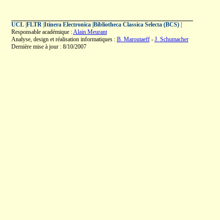
UCL
|
FLTR
|
Itinera Electronica
|
Bibliotheca Classica Selecta (BCS)
|
Responsable académique :
Alain Meurant
Analyse, design et réalisation informatiques :
B. Maroutaeff
-
J. Schumacher
Dernière mise à jour : 8/10/2007