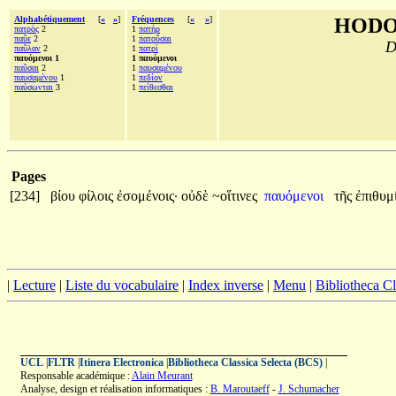
Alphabétiquement
[
«
»
]
Fréquences
[
«
»
]
HODO
πατρὸς
2
1
πατὴρ
παῦε
2
1
πατοῦσαι
D
παῦλαν
2
1
πατρὶ
παυόμενοι 1
1 παυόμενοι
παῦσαι
2
1
παυσαμένου
παυσαμένου
1
1
πεδίον
παύσωνται
3
1
πείθεσθαι
Pages
[234]
βίου
φίλοις
ἐσομένοις·
οὐδὲ
~οἵτινες
παυόμενοι
τῆς
ἐπιθυμ
|
Lecture
|
Liste du vocabulaire
|
Index inverse
|
Menu
|
Bibliotheca C
UCL
|
FLTR
|
Itinera Electronica
|
Bibliotheca Classica Selecta (BCS)
|
Responsable académique :
Alain Meurant
Analyse, design et réalisation informatiques :
B. Maroutaeff
-
J. Schumacher