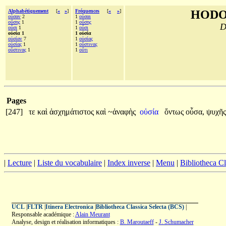
Alphabétiquement
[
«
»
]
Fréquences
[
«
»
]
HODO
οὖσαν
2
1
οὖσαι
οὔσης
1
1
οὔσης
D
οὖσι
1
1
οὖσι
οὐσία 1
1 οὐσία
οὐσίαν
7
1
οὐσίας
οὐσίας
1
1
οὕστινας
οὕστινας
1
1
οὔτι
Pages
[247]
τε
καὶ
ἀσχημάτιστος
καὶ
~ἀναφὴς
οὐσία
ὄντως
οὖσα,
ψυχῆ
|
Lecture
|
Liste du vocabulaire
|
Index inverse
|
Menu
|
Bibliotheca C
UCL
|
FLTR
|
Itinera Electronica
|
Bibliotheca Classica Selecta (BCS)
|
Responsable académique :
Alain Meurant
Analyse, design et réalisation informatiques :
B. Maroutaeff
-
J. Schumacher