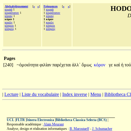
Alphabétiquement
[
«
»
]
Fréquences
[
«
»
]
HODO
κομψὰ
1
1
κομψὰ
κομψότατον
1
1
κομψότατον
D
κόραις
1
1
κόραις
κόρον 1
1 κόρον
κορῶν
1
1
κορῶν
κόσμιοι
1
1
κόσμιοι
κόσμοις
1
1
κόσμοις
Pages
[240]
~ὁμοιότητα
φιλίαν
παρέχεται
ἀλλ᾽
ὅμως
κόρον
γε
καὶ
ἡ
το
|
Lecture
|
Liste du vocabulaire
|
Index inverse
|
Menu
|
Bibliotheca C
UCL
|
FLTR
|
Itinera Electronica
|
Bibliotheca Classica Selecta (BCS)
|
Responsable académique :
Alain Meurant
Analyse, design et réalisation informatiques :
B. Maroutaeff
-
J. Schumacher