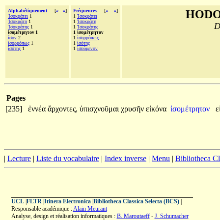
Alphabétiquement
[
«
»
]
Fréquences
[
«
»
]
HODO
Ἰσοκράτει
1
1
Ἰσοκράτει
Ἰσοκράτη
1
1
Ἰσοκράτη
D
Ἰσοκράτης
1
1
Ἰσοκράτης
ἰσομέτρητον 1
1 ἰσομέτρητον
ἴσον
2
1
ἰσορρόπως
ἰσορρόπως
1
1
ἰσότης
ἰσότης
1
1
ἰσούμενον
Pages
[235]
ἐννέα
ἄρχοντες,
ὑπισχνοῦμαι
χρυσῆν
εἰκόνα
ἰσομέτρητον
ε
|
Lecture
|
Liste du vocabulaire
|
Index inverse
|
Menu
|
Bibliotheca C
UCL
|
FLTR
|
Itinera Electronica
|
Bibliotheca Classica Selecta (BCS)
|
Responsable académique :
Alain Meurant
Analyse, design et réalisation informatiques :
B. Maroutaeff
-
J. Schumacher