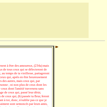
rnent à être des amoureux, (234a) mais
us de tous ceux qui se délecteront de
i, au temps de ta vieillesse, partageront
 ceux qui, après en être heureusement
ès des autres, mais ceux qui, par
sonne ; ni non plus de ceux dont les
 ceux dont l'amitié traversera sans
ge de ceux qui, passé leur désir,
de ceux qui, (b) passée ta fleur, feront
nt à toi, donc, n'oublie pas ce que je
ui aiment sont semoncés par leurs amis,