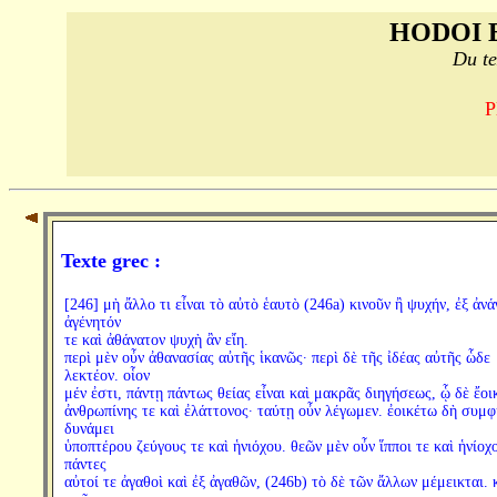
HODOI 
Du te
P
Texte grec :
[246] μὴ ἄλλο τι εἶναι τὸ αὐτὸ ἑαυτὸ (246a) κινοῦν ἢ ψυχήν, ἐξ ἀνά
ἀγένητόν
τε καὶ ἀθάνατον ψυχὴ ἂν εἴη.
περὶ μὲν οὖν ἀθανασίας αὐτῆς ἱκανῶς· περὶ δὲ τῆς ἰδέας αὐτῆς ὧδε
λεκτέον. οἷον
μέν ἐστι, πάντῃ πάντως θείας εἶναι καὶ μακρᾶς διηγήσεως, ᾧ δὲ ἔοι
ἀνθρωπίνης τε καὶ ἐλάττονος· ταύτῃ οὖν λέγωμεν. ἐοικέτω δὴ συμ
δυνάμει
ὑποπτέρου ζεύγους τε καὶ ἡνιόχου. θεῶν μὲν οὖν ἵπποι τε καὶ ἡνίοχο
πάντες
αὐτοί τε ἀγαθοὶ καὶ ἐξ ἀγαθῶν, (246b) τὸ δὲ τῶν ἄλλων μέμεικται. 