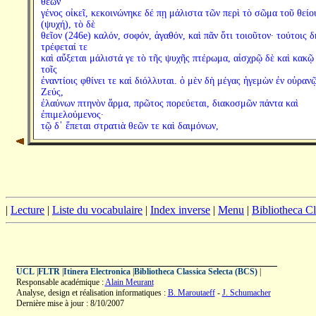
θεῶν
γένος οἰκεῖ, κεκοινώνηκε δέ πῃ μάλιστα τῶν περὶ τὸ σῶμα τοῦ θείο
(ψυχή), τὸ δὲ
θεῖον (246e) καλόν, σοφόν, ἀγαθόν, καὶ πᾶν ὅτι τοιοῦτον· τούτοις δ
τρέφεταί τε
καὶ αὔξεται μάλιστά γε τὸ τῆς ψυχῆς πτέρωμα, αἰσχρῷ δὲ καὶ κακῷ
τοῖς
ἐναντίοις φθίνει τε καὶ διόλλυται. ὁ μὲν δὴ μέγας ἡγεμὼν ἐν οὐραν
Ζεύς,
ἐλαύνων πτηνὸν ἅρμα, πρῶτος πορεύεται, διακοσμῶν πάντα καὶ
ἐπιμελούμενος·
τῷ δ᾽ ἕπεται στρατιὰ θεῶν τε καὶ δαιμόνων,
|
Lecture
|
Liste du vocabulaire
|
Index inverse
|
Menu
|
Bibliotheca C
UCL
|
FLTR
|
Itinera Electronica
|
Bibliotheca Classica Selecta (BCS)
|
Responsable académique :
Alain Meurant
Analyse, design et réalisation informatiques :
B. Maroutaeff
-
J. Schumacher
Dernière mise à jour : 8/10/2007