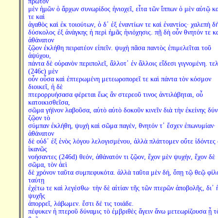
πρῶτον
μὲν ἡμῶν ὁ ἄρχων συνωρίδος ἡνιοχεῖ, εἶτα τῶν ἵππων ὁ μὲν αὐτῷ κ
τε καὶ
ἀγαθὸς καὶ ἐκ τοιούτων, ὁ δ᾽ ἐξ ἐναντίων τε καὶ ἐναντίος· χαλεπὴ δ
δύσκολος ἐξ ἀνάγκης ἡ περὶ ἡμᾶς ἡνιόχησις. πῇ δὴ οὖν θνητόν τε κ
ἀθάνατον
ζῷον ἐκλήθη πειρατέον εἰπεῖν. ψυχὴ πᾶσα παντὸς ἐπιμελεῖται τοῦ
ἀψύχου,
πάντα δὲ οὐρανὸν περιπολεῖ, ἄλλοτ᾽ ἐν ἄλλοις εἴδεσι γιγνομένη. τε
(246c) μὲν
οὖν οὖσα καὶ ἐπτερωμένη μετεωροπορεῖ τε καὶ πάντα τὸν κόσμον
διοικεῖ, ἡ δὲ
πτερορρυήσασα φέρεται ἕως ἂν στερεοῦ τινος ἀντιλάβηται, οὗ
κατοικισθεῖσα,
σῶμα γήϊνον λαβοῦσα, αὐτὸ αὑτὸ δοκοῦν κινεῖν διὰ τὴν ἐκείνης δύν
ζῷον τὸ
σύμπαν ἐκλήθη, ψυχὴ καὶ σῶμα παγέν, θνητόν τ᾽ ἔσχεν ἐπωνυμίαν·
ἀθάνατον
δὲ οὐδ᾽ ἐξ ἑνὸς λόγου λελογισμένου, ἀλλὰ πλάττομεν οὔτε ἰδόντες
ἱκανῶς
νοήσαντες (246d) θεόν, ἀθάνατόν τι ζῷον, ἔχον μὲν ψυχήν, ἔχον δὲ
σῶμα, τὸν ἀεὶ
δὲ χρόνον ταῦτα συμπεφυκότα. ἀλλὰ ταῦτα μὲν δή, ὅπῃ τῷ θεῷ φίλ
ταύτῃ
ἐχέτω τε καὶ λεγέσθω· τὴν δὲ αἰτίαν τῆς τῶν πτερῶν ἀποβολῆς, δι᾽ 
ψυχῆς
ἀπορρεῖ, λάβωμεν. ἔστι δέ τις τοιάδε.
πέφυκεν ἡ πτεροῦ δύναμις τὸ ἐμβριθὲς ἄγειν ἄνω μετεωρίζουσα ᾗ τ