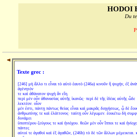
HODOI 
Du te
P
Texte grec :
[246] μὴ ἄλλο τι εἶναι τὸ αὐτὸ ἑαυτὸ (246a) κινοῦν ἢ ψυχήν, ἐξ ἀνά
ἀγένητόν
τε καὶ ἀθάνατον ψυχὴ ἂν εἴη.
περὶ μὲν οὖν ἀθανασίας αὐτῆς ἱκανῶς· περὶ δὲ τῆς ἰδέας αὐτῆς ὧδε
λεκτέον. οἷον
μέν ἐστι, πάντῃ πάντως θείας εἶναι καὶ μακρᾶς διηγήσεως, ᾧ δὲ ἔοι
ἀνθρωπίνης τε καὶ ἐλάττονος· ταύτῃ οὖν λέγωμεν. ἐοικέτω δὴ συμ
δυνάμει
ὑποπτέρου ζεύγους τε καὶ ἡνιόχου. θεῶν μὲν οὖν ἵπποι τε καὶ ἡνίοχο
πάντες
αὐτοί τε ἀγαθοὶ καὶ ἐξ ἀγαθῶν, (246b) τὸ δὲ τῶν ἄλλων μέμεικται. 