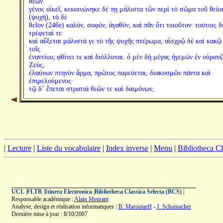
θεῶν
γένος οἰκεῖ, κεκοινώνηκε δέ πῃ μάλιστα τῶν περὶ τὸ σῶμα τοῦ θείο
(ψυχή), τὸ δὲ
θεῖον (246e) καλόν, σοφόν, ἀγαθόν, καὶ πᾶν ὅτι τοιοῦτον· τούτοις δ
τρέφεταί τε
καὶ αὔξεται μάλιστά γε τὸ τῆς ψυχῆς πτέρωμα, αἰσχρῷ δὲ καὶ κακῷ
τοῖς
ἐναντίοις φθίνει τε καὶ διόλλυται. ὁ μὲν δὴ μέγας ἡγεμὼν ἐν οὐραν
Ζεύς,
ἐλαύνων πτηνὸν ἅρμα, πρῶτος πορεύεται, διακοσμῶν πάντα καὶ
ἐπιμελούμενος·
τῷ δ᾽ ἕπεται στρατιὰ θεῶν τε καὶ δαιμόνων,
|
Lecture
|
Liste du vocabulaire
|
Index inverse
|
Menu
|
Bibliotheca C
UCL
|
FLTR
|
Itinera Electronica
|
Bibliotheca Classica Selecta (BCS)
|
Responsable académique :
Alain Meurant
Analyse, design et réalisation informatiques :
B. Maroutaeff
-
J. Schumacher
Dernière mise à jour : 8/10/2007