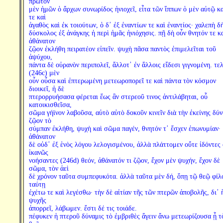
πρῶτον
μὲν ἡμῶν ὁ ἄρχων συνωρίδος ἡνιοχεῖ, εἶτα τῶν ἵππων ὁ μὲν αὐτῷ κ
τε καὶ
ἀγαθὸς καὶ ἐκ τοιούτων, ὁ δ᾽ ἐξ ἐναντίων τε καὶ ἐναντίος· χαλεπὴ δ
δύσκολος ἐξ ἀνάγκης ἡ περὶ ἡμᾶς ἡνιόχησις. πῇ δὴ οὖν θνητόν τε κ
ἀθάνατον
ζῷον ἐκλήθη πειρατέον εἰπεῖν. ψυχὴ πᾶσα παντὸς ἐπιμελεῖται τοῦ
ἀψύχου,
πάντα δὲ οὐρανὸν περιπολεῖ, ἄλλοτ᾽ ἐν ἄλλοις εἴδεσι γιγνομένη. τε
(246c) μὲν
οὖν οὖσα καὶ ἐπτερωμένη μετεωροπορεῖ τε καὶ πάντα τὸν κόσμον
διοικεῖ, ἡ δὲ
πτερορρυήσασα φέρεται ἕως ἂν στερεοῦ τινος ἀντιλάβηται, οὗ
κατοικισθεῖσα,
σῶμα γήϊνον λαβοῦσα, αὐτὸ αὑτὸ δοκοῦν κινεῖν διὰ τὴν ἐκείνης δύν
ζῷον τὸ
σύμπαν ἐκλήθη, ψυχὴ καὶ σῶμα παγέν, θνητόν τ᾽ ἔσχεν ἐπωνυμίαν·
ἀθάνατον
δὲ οὐδ᾽ ἐξ ἑνὸς λόγου λελογισμένου, ἀλλὰ πλάττομεν οὔτε ἰδόντες
ἱκανῶς
νοήσαντες (246d) θεόν, ἀθάνατόν τι ζῷον, ἔχον μὲν ψυχήν, ἔχον δὲ
σῶμα, τὸν ἀεὶ
δὲ χρόνον ταῦτα συμπεφυκότα. ἀλλὰ ταῦτα μὲν δή, ὅπῃ τῷ θεῷ φίλ
ταύτῃ
ἐχέτω τε καὶ λεγέσθω· τὴν δὲ αἰτίαν τῆς τῶν πτερῶν ἀποβολῆς, δι᾽ 
ψυχῆς
ἀπορρεῖ, λάβωμεν. ἔστι δέ τις τοιάδε.
πέφυκεν ἡ πτεροῦ δύναμις τὸ ἐμβριθὲς ἄγειν ἄνω μετεωρίζουσα ᾗ τ