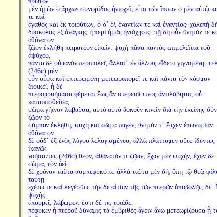
πρῶτον
μὲν ἡμῶν ὁ ἄρχων συνωρίδος ἡνιοχεῖ, εἶτα τῶν ἵππων ὁ μὲν αὐτῷ κ
τε καὶ
ἀγαθὸς καὶ ἐκ τοιούτων, ὁ δ᾽ ἐξ ἐναντίων τε καὶ ἐναντίος· χαλεπὴ δ
δύσκολος ἐξ ἀνάγκης ἡ περὶ ἡμᾶς ἡνιόχησις. πῇ δὴ οὖν θνητόν τε κ
ἀθάνατον
ζῷον ἐκλήθη πειρατέον εἰπεῖν. ψυχὴ πᾶσα παντὸς ἐπιμελεῖται τοῦ
ἀψύχου,
πάντα δὲ οὐρανὸν περιπολεῖ, ἄλλοτ᾽ ἐν ἄλλοις εἴδεσι γιγνομένη. τε
(246c) μὲν
οὖν οὖσα καὶ ἐπτερωμένη μετεωροπορεῖ τε καὶ πάντα τὸν κόσμον
διοικεῖ, ἡ δὲ
πτερορρυήσασα φέρεται ἕως ἂν στερεοῦ τινος ἀντιλάβηται, οὗ
κατοικισθεῖσα,
σῶμα γήϊνον λαβοῦσα, αὐτὸ αὑτὸ δοκοῦν κινεῖν διὰ τὴν ἐκείνης δύν
ζῷον τὸ
σύμπαν ἐκλήθη, ψυχὴ καὶ σῶμα παγέν, θνητόν τ᾽ ἔσχεν ἐπωνυμίαν·
ἀθάνατον
δὲ οὐδ᾽ ἐξ ἑνὸς λόγου λελογισμένου, ἀλλὰ πλάττομεν οὔτε ἰδόντες
ἱκανῶς
νοήσαντες (246d) θεόν, ἀθάνατόν τι ζῷον, ἔχον μὲν ψυχήν, ἔχον δὲ
σῶμα, τὸν ἀεὶ
δὲ χρόνον ταῦτα συμπεφυκότα. ἀλλὰ ταῦτα μὲν δή, ὅπῃ τῷ θεῷ φίλ
ταύτῃ
ἐχέτω τε καὶ λεγέσθω· τὴν δὲ αἰτίαν τῆς τῶν πτερῶν ἀποβολῆς, δι᾽ 
ψυχῆς
ἀπορρεῖ, λάβωμεν. ἔστι δέ τις τοιάδε.
πέφυκεν ἡ πτεροῦ δύναμις τὸ ἐμβριθὲς ἄγειν ἄνω μετεωρίζουσα ᾗ τ