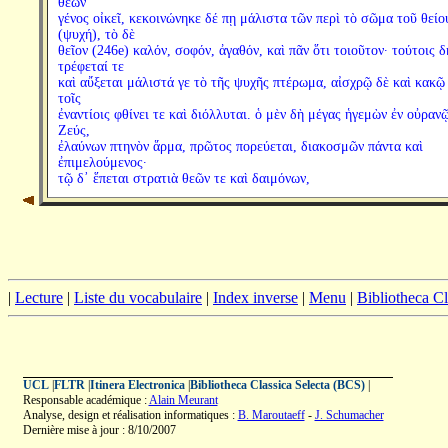
θεῶν
γένος οἰκεῖ, κεκοινώνηκε δέ πῃ μάλιστα τῶν περὶ τὸ σῶμα τοῦ θείο
(ψυχή), τὸ δὲ
θεῖον (246e) καλόν, σοφόν, ἀγαθόν, καὶ πᾶν ὅτι τοιοῦτον· τούτοις δ
τρέφεταί τε
καὶ αὔξεται μάλιστά γε τὸ τῆς ψυχῆς πτέρωμα, αἰσχρῷ δὲ καὶ κακῷ
τοῖς
ἐναντίοις φθίνει τε καὶ διόλλυται. ὁ μὲν δὴ μέγας ἡγεμὼν ἐν οὐραν
Ζεύς,
ἐλαύνων πτηνὸν ἅρμα, πρῶτος πορεύεται, διακοσμῶν πάντα καὶ
ἐπιμελούμενος·
τῷ δ᾽ ἕπεται στρατιὰ θεῶν τε καὶ δαιμόνων,
|
Lecture
|
Liste du vocabulaire
|
Index inverse
|
Menu
|
Bibliotheca C
UCL
|
FLTR
|
Itinera Electronica
|
Bibliotheca Classica Selecta (BCS)
|
Responsable académique :
Alain Meurant
Analyse, design et réalisation informatiques :
B. Maroutaeff
-
J. Schumacher
Dernière mise à jour : 8/10/2007