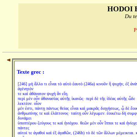
HODOI 
Du te
P
Texte grec :
[246] μὴ ἄλλο τι εἶναι τὸ αὐτὸ ἑαυτὸ (246a) κινοῦν ἢ ψυχήν, ἐξ ἀνά
ἀγένητόν
τε καὶ ἀθάνατον ψυχὴ ἂν εἴη.
περὶ μὲν οὖν ἀθανασίας αὐτῆς ἱκανῶς· περὶ δὲ τῆς ἰδέας αὐτῆς ὧδε
λεκτέον. οἷον
μέν ἐστι, πάντῃ πάντως θείας εἶναι καὶ μακρᾶς διηγήσεως, ᾧ δὲ ἔοι
ἀνθρωπίνης τε καὶ ἐλάττονος· ταύτῃ οὖν λέγωμεν. ἐοικέτω δὴ συμ
δυνάμει
ὑποπτέρου ζεύγους τε καὶ ἡνιόχου. θεῶν μὲν οὖν ἵπποι τε καὶ ἡνίοχο
πάντες
αὐτοί τε ἀγαθοὶ καὶ ἐξ ἀγαθῶν, (246b) τὸ δὲ τῶν ἄλλων μέμεικται. 