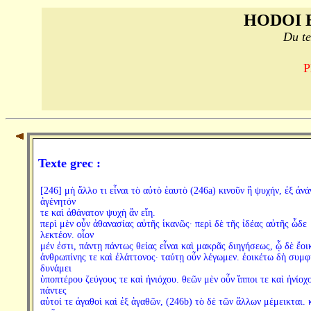
HODOI 
Du te
P
Texte grec :
[246] μὴ ἄλλο τι εἶναι τὸ αὐτὸ ἑαυτὸ (246a) κινοῦν ἢ ψυχήν, ἐξ ἀνά
ἀγένητόν
τε καὶ ἀθάνατον ψυχὴ ἂν εἴη.
περὶ μὲν οὖν ἀθανασίας αὐτῆς ἱκανῶς· περὶ δὲ τῆς ἰδέας αὐτῆς ὧδε
λεκτέον. οἷον
μέν ἐστι, πάντῃ πάντως θείας εἶναι καὶ μακρᾶς διηγήσεως, ᾧ δὲ ἔοι
ἀνθρωπίνης τε καὶ ἐλάττονος· ταύτῃ οὖν λέγωμεν. ἐοικέτω δὴ συμ
δυνάμει
ὑποπτέρου ζεύγους τε καὶ ἡνιόχου. θεῶν μὲν οὖν ἵπποι τε καὶ ἡνίοχο
πάντες
αὐτοί τε ἀγαθοὶ καὶ ἐξ ἀγαθῶν, (246b) τὸ δὲ τῶν ἄλλων μέμεικται. 