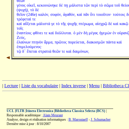
θεῶν
γένος οἰκεῖ, κεκοινώνηκε δέ πῃ μάλιστα τῶν περὶ τὸ σῶμα τοῦ θείο
(ψυχή), τὸ δὲ
θεῖον (246e) καλόν, σοφόν, ἀγαθόν, καὶ πᾶν ὅτι τοιοῦτον· τούτοις δ
τρέφεταί τε
καὶ αὔξεται μάλιστά γε τὸ τῆς ψυχῆς πτέρωμα, αἰσχρῷ δὲ καὶ κακῷ
τοῖς
ἐναντίοις φθίνει τε καὶ διόλλυται. ὁ μὲν δὴ μέγας ἡγεμὼν ἐν οὐραν
Ζεύς,
ἐλαύνων πτηνὸν ἅρμα, πρῶτος πορεύεται, διακοσμῶν πάντα καὶ
ἐπιμελούμενος·
τῷ δ᾽ ἕπεται στρατιὰ θεῶν τε καὶ δαιμόνων,
|
Lecture
|
Liste du vocabulaire
|
Index inverse
|
Menu
|
Bibliotheca C
UCL
|
FLTR
|
Itinera Electronica
|
Bibliotheca Classica Selecta (BCS)
|
Responsable académique :
Alain Meurant
Analyse, design et réalisation informatiques :
B. Maroutaeff
-
J. Schumacher
Dernière mise à jour : 8/10/2007