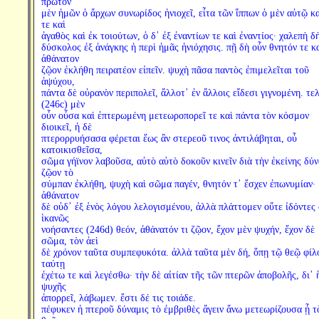
πρῶτον
μὲν ἡμῶν ὁ ἄρχων συνωρίδος ἡνιοχεῖ, εἶτα τῶν ἵππων ὁ μὲν αὐτῷ κ
τε καὶ
ἀγαθὸς καὶ ἐκ τοιούτων, ὁ δ᾽ ἐξ ἐναντίων τε καὶ ἐναντίος· χαλεπὴ δ
δύσκολος ἐξ ἀνάγκης ἡ περὶ ἡμᾶς ἡνιόχησις. πῇ δὴ οὖν θνητόν τε κ
ἀθάνατον
ζῷον ἐκλήθη πειρατέον εἰπεῖν. ψυχὴ πᾶσα παντὸς ἐπιμελεῖται τοῦ
ἀψύχου,
πάντα δὲ οὐρανὸν περιπολεῖ, ἄλλοτ᾽ ἐν ἄλλοις εἴδεσι γιγνομένη. τε
(246c) μὲν
οὖν οὖσα καὶ ἐπτερωμένη μετεωροπορεῖ τε καὶ πάντα τὸν κόσμον
διοικεῖ, ἡ δὲ
πτερορρυήσασα φέρεται ἕως ἂν στερεοῦ τινος ἀντιλάβηται, οὗ
κατοικισθεῖσα,
σῶμα γήϊνον λαβοῦσα, αὐτὸ αὑτὸ δοκοῦν κινεῖν διὰ τὴν ἐκείνης δύν
ζῷον τὸ
σύμπαν ἐκλήθη, ψυχὴ καὶ σῶμα παγέν, θνητόν τ᾽ ἔσχεν ἐπωνυμίαν·
ἀθάνατον
δὲ οὐδ᾽ ἐξ ἑνὸς λόγου λελογισμένου, ἀλλὰ πλάττομεν οὔτε ἰδόντες
ἱκανῶς
νοήσαντες (246d) θεόν, ἀθάνατόν τι ζῷον, ἔχον μὲν ψυχήν, ἔχον δὲ
σῶμα, τὸν ἀεὶ
δὲ χρόνον ταῦτα συμπεφυκότα. ἀλλὰ ταῦτα μὲν δή, ὅπῃ τῷ θεῷ φίλ
ταύτῃ
ἐχέτω τε καὶ λεγέσθω· τὴν δὲ αἰτίαν τῆς τῶν πτερῶν ἀποβολῆς, δι᾽ 
ψυχῆς
ἀπορρεῖ, λάβωμεν. ἔστι δέ τις τοιάδε.
πέφυκεν ἡ πτεροῦ δύναμις τὸ ἐμβριθὲς ἄγειν ἄνω μετεωρίζουσα ᾗ τ