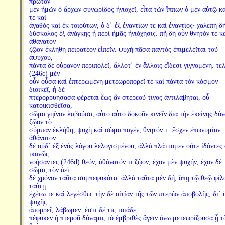
πρῶτον
μὲν ἡμῶν ὁ ἄρχων συνωρίδος ἡνιοχεῖ, εἶτα τῶν ἵππων ὁ μὲν αὐτῷ κ
τε καὶ
ἀγαθὸς καὶ ἐκ τοιούτων, ὁ δ᾽ ἐξ ἐναντίων τε καὶ ἐναντίος· χαλεπὴ δ
δύσκολος ἐξ ἀνάγκης ἡ περὶ ἡμᾶς ἡνιόχησις. πῇ δὴ οὖν θνητόν τε κ
ἀθάνατον
ζῷον ἐκλήθη πειρατέον εἰπεῖν. ψυχὴ πᾶσα παντὸς ἐπιμελεῖται τοῦ
ἀψύχου,
πάντα δὲ οὐρανὸν περιπολεῖ, ἄλλοτ᾽ ἐν ἄλλοις εἴδεσι γιγνομένη. τε
(246c) μὲν
οὖν οὖσα καὶ ἐπτερωμένη μετεωροπορεῖ τε καὶ πάντα τὸν κόσμον
διοικεῖ, ἡ δὲ
πτερορρυήσασα φέρεται ἕως ἂν στερεοῦ τινος ἀντιλάβηται, οὗ
κατοικισθεῖσα,
σῶμα γήϊνον λαβοῦσα, αὐτὸ αὑτὸ δοκοῦν κινεῖν διὰ τὴν ἐκείνης δύν
ζῷον τὸ
σύμπαν ἐκλήθη, ψυχὴ καὶ σῶμα παγέν, θνητόν τ᾽ ἔσχεν ἐπωνυμίαν·
ἀθάνατον
δὲ οὐδ᾽ ἐξ ἑνὸς λόγου λελογισμένου, ἀλλὰ πλάττομεν οὔτε ἰδόντες
ἱκανῶς
νοήσαντες (246d) θεόν, ἀθάνατόν τι ζῷον, ἔχον μὲν ψυχήν, ἔχον δὲ
σῶμα, τὸν ἀεὶ
δὲ χρόνον ταῦτα συμπεφυκότα. ἀλλὰ ταῦτα μὲν δή, ὅπῃ τῷ θεῷ φίλ
ταύτῃ
ἐχέτω τε καὶ λεγέσθω· τὴν δὲ αἰτίαν τῆς τῶν πτερῶν ἀποβολῆς, δι᾽ 
ψυχῆς
ἀπορρεῖ, λάβωμεν. ἔστι δέ τις τοιάδε.
πέφυκεν ἡ πτεροῦ δύναμις τὸ ἐμβριθὲς ἄγειν ἄνω μετεωρίζουσα ᾗ τ