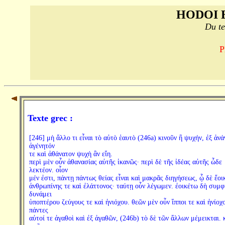
HODOI 
Du te
P
Texte grec :
[246] μὴ ἄλλο τι εἶναι τὸ αὐτὸ ἑαυτὸ (246a) κινοῦν ἢ ψυχήν, ἐξ ἀνά
ἀγένητόν
τε καὶ ἀθάνατον ψυχὴ ἂν εἴη.
περὶ μὲν οὖν ἀθανασίας αὐτῆς ἱκανῶς· περὶ δὲ τῆς ἰδέας αὐτῆς ὧδε
λεκτέον. οἷον
μέν ἐστι, πάντῃ πάντως θείας εἶναι καὶ μακρᾶς διηγήσεως, ᾧ δὲ ἔοι
ἀνθρωπίνης τε καὶ ἐλάττονος· ταύτῃ οὖν λέγωμεν. ἐοικέτω δὴ συμ
δυνάμει
ὑποπτέρου ζεύγους τε καὶ ἡνιόχου. θεῶν μὲν οὖν ἵπποι τε καὶ ἡνίοχο
πάντες
αὐτοί τε ἀγαθοὶ καὶ ἐξ ἀγαθῶν, (246b) τὸ δὲ τῶν ἄλλων μέμεικται. 