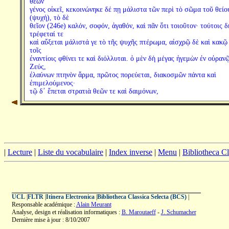
θεῶν
γένος οἰκεῖ, κεκοινώνηκε δέ πῃ μάλιστα τῶν περὶ τὸ σῶμα τοῦ θείο
(ψυχή), τὸ δὲ
θεῖον (246e) καλόν, σοφόν, ἀγαθόν, καὶ πᾶν ὅτι τοιοῦτον· τούτοις δ
τρέφεταί τε
καὶ αὔξεται μάλιστά γε τὸ τῆς ψυχῆς πτέρωμα, αἰσχρῷ δὲ καὶ κακῷ
τοῖς
ἐναντίοις φθίνει τε καὶ διόλλυται. ὁ μὲν δὴ μέγας ἡγεμὼν ἐν οὐραν
Ζεύς,
ἐλαύνων πτηνὸν ἅρμα, πρῶτος πορεύεται, διακοσμῶν πάντα καὶ
ἐπιμελούμενος·
τῷ δ᾽ ἕπεται στρατιὰ θεῶν τε καὶ δαιμόνων,
|
Lecture
|
Liste du vocabulaire
|
Index inverse
|
Menu
|
Bibliotheca C
UCL
|
FLTR
|
Itinera Electronica
|
Bibliotheca Classica Selecta (BCS)
|
Responsable académique :
Alain Meurant
Analyse, design et réalisation informatiques :
B. Maroutaeff
-
J. Schumacher
Dernière mise à jour : 8/10/2007