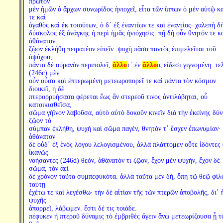
πρῶτον
μὲν ἡμῶν ὁ ἄρχων συνωρίδος ἡνιοχεῖ, εἶτα τῶν ἵππων ὁ μὲν αὐτῷ κ
τε καὶ
ἀγαθὸς καὶ ἐκ τοιούτων, ὁ δ᾽ ἐξ ἐναντίων τε καὶ ἐναντίος· χαλεπὴ δ
δύσκολος ἐξ ἀνάγκης ἡ περὶ ἡμᾶς ἡνιόχησις. πῇ δὴ οὖν θνητόν τε κ
ἀθάνατον
ζῷον ἐκλήθη πειρατέον εἰπεῖν. ψυχὴ πᾶσα παντὸς ἐπιμελεῖται τοῦ
ἀψύχου,
πάντα δὲ οὐρανὸν περιπολεῖ,
ἄλλο
τ᾽ ἐν
ἄλλο
ις εἴδεσι γιγνομένη. τε
(246c) μὲν
οὖν οὖσα καὶ ἐπτερωμένη μετεωροπορεῖ τε καὶ πάντα τὸν κόσμον
διοικεῖ, ἡ δὲ
πτερορρυήσασα φέρεται ἕως ἂν στερεοῦ τινος ἀντιλάβηται, οὗ
κατοικισθεῖσα,
σῶμα γήϊνον λαβοῦσα, αὐτὸ αὑτὸ δοκοῦν κινεῖν διὰ τὴν ἐκείνης δύν
ζῷον τὸ
σύμπαν ἐκλήθη, ψυχὴ καὶ σῶμα παγέν, θνητόν τ᾽ ἔσχεν ἐπωνυμίαν·
ἀθάνατον
δὲ οὐδ᾽ ἐξ ἑνὸς λόγου λελογισμένου, ἀλλὰ πλάττομεν οὔτε ἰδόντες
ἱκανῶς
νοήσαντες (246d) θεόν, ἀθάνατόν τι ζῷον, ἔχον μὲν ψυχήν, ἔχον δὲ
σῶμα, τὸν ἀεὶ
δὲ χρόνον ταῦτα συμπεφυκότα. ἀλλὰ ταῦτα μὲν δή, ὅπῃ τῷ θεῷ φίλ
ταύτῃ
ἐχέτω τε καὶ λεγέσθω· τὴν δὲ αἰτίαν τῆς τῶν πτερῶν ἀποβολῆς, δι᾽ 
ψυχῆς
ἀπορρεῖ, λάβωμεν. ἔστι δέ τις τοιάδε.
πέφυκεν ἡ πτεροῦ δύναμις τὸ ἐμβριθὲς ἄγειν ἄνω μετεωρίζουσα ᾗ τ