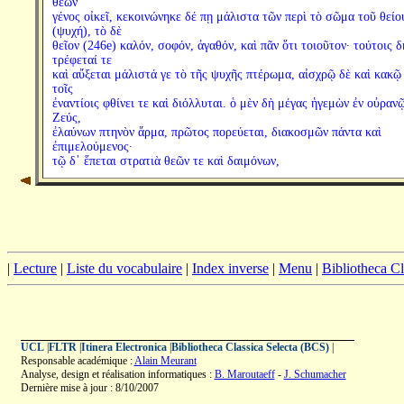
θεῶν
γένος οἰκεῖ, κεκοινώνηκε δέ πῃ μάλιστα τῶν περὶ τὸ σῶμα τοῦ θείο
(ψυχή), τὸ δὲ
θεῖον (246e) καλόν, σοφόν, ἀγαθόν, καὶ πᾶν ὅτι τοιοῦτον· τούτοις δ
τρέφεταί τε
καὶ αὔξεται μάλιστά γε τὸ τῆς ψυχῆς πτέρωμα, αἰσχρῷ δὲ καὶ κακῷ
τοῖς
ἐναντίοις φθίνει τε καὶ διόλλυται. ὁ μὲν δὴ μέγας ἡγεμὼν ἐν οὐραν
Ζεύς,
ἐλαύνων πτηνὸν ἅρμα, πρῶτος πορεύεται, διακοσμῶν πάντα καὶ
ἐπιμελούμενος·
τῷ δ᾽ ἕπεται στρατιὰ θεῶν τε καὶ δαιμόνων,
|
Lecture
|
Liste du vocabulaire
|
Index inverse
|
Menu
|
Bibliotheca C
UCL
|
FLTR
|
Itinera Electronica
|
Bibliotheca Classica Selecta (BCS)
|
Responsable académique :
Alain Meurant
Analyse, design et réalisation informatiques :
B. Maroutaeff
-
J. Schumacher
Dernière mise à jour : 8/10/2007