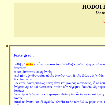
HODOI 
Du te
P
Texte grec :
[246] μὴ
ἄλλο
τι εἶναι τὸ αὐτὸ ἑαυτὸ (246a) κινοῦν ἢ ψυχήν, ἐξ ἀν
ἀγένητόν
τε καὶ ἀθάνατον ψυχὴ ἂν εἴη.
περὶ μὲν οὖν ἀθανασίας αὐτῆς ἱκανῶς· περὶ δὲ τῆς ἰδέας αὐτῆς ὧδε
λεκτέον. οἷον
μέν ἐστι, πάντῃ πάντως θείας εἶναι καὶ μακρᾶς διηγήσεως, ᾧ δὲ ἔοι
ἀνθρωπίνης τε καὶ ἐλάττονος· ταύτῃ οὖν λέγωμεν. ἐοικέτω δὴ συμ
δυνάμει
ὑποπτέρου ζεύγους τε καὶ ἡνιόχου. θεῶν μὲν οὖν ἵπποι τε καὶ ἡνίοχο
πάντες
αὐτοί τε ἀγαθοὶ καὶ ἐξ ἀγαθῶν, (246b) τὸ δὲ τῶν ἄλλων μέμεικται. 