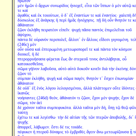
πρῶτον
μὲν ἡμῶν ὁ ἄρχων συνωρίδος ἡνιοχεῖ, εἶτα τῶν ἵππων ὁ μὲν αὐτῷ κ
τε καὶ
ἀγαθὸς καὶ ἐκ τοιούτων, ὁ δ᾽ ἐξ ἐναντίων τε καὶ ἐναντίος· χαλεπὴ δ
δύσκολος ἐξ ἀνάγκης ἡ περὶ ἡμᾶς ἡνιόχησις. πῇ δὴ οὖν θνητόν τε κ
ἀθάνατον
ζῷον ἐκλήθη πειρατέον εἰπεῖν. ψυχὴ πᾶσα παντὸς ἐπιμελεῖται τοῦ
ἀψύχου,
πάντα δὲ οὐρανὸν περιπολεῖ, ἄλλοτ᾽ ἐν ἄλλοις εἴδεσι γιγνομένη. τε
(246c) μὲν
οὖν οὖσα καὶ ἐπτερωμένη μετεωροπορεῖ τε καὶ πάντα τὸν κόσμον
διοικεῖ, ἡ δὲ
πτερορρυήσασα φέρεται ἕως ἂν στερεοῦ τινος ἀντιλάβηται, οὗ
κατοικισθεῖσα,
σῶμα γήϊνον λαβοῦσα, αὐτὸ αὑτὸ δοκοῦν κινεῖν διὰ τὴν ἐκείνης δύν
ζῷον τὸ
σύμπαν ἐκλήθη, ψυχὴ καὶ σῶμα παγέν, θνητόν τ᾽ ἔσχεν ἐπωνυμίαν·
ἀθάνατον
δὲ οὐδ᾽ ἐξ ἑνὸς λόγου λελογισμένου, ἀλλὰ πλάττομεν οὔτε ἰδόντες
ἱκανῶς
νοήσαντες (246d) θεόν, ἀθάνατόν τι ζῷον, ἔχον μὲν ψυχήν, ἔχον δὲ
σῶμα, τὸν ἀεὶ
δὲ χρόνον ταῦτα συμπεφυκότα. ἀλλὰ ταῦτα μὲν δή, ὅπῃ τῷ θεῷ φίλ
ταύτῃ
ἐχέτω τε καὶ λεγέσθω· τὴν δὲ αἰτίαν τῆς τῶν πτερῶν ἀποβολῆς, δι᾽ 
ψυχῆς
ἀπορρεῖ, λάβωμεν. ἔστι δέ τις τοιάδε.
πέφυκεν ἡ πτεροῦ δύναμις τὸ ἐμβριθὲς ἄγειν ἄνω μετεωρίζουσα ᾗ τ