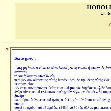
HODOI 
Du te
P
Texte grec :
[246] μὴ ἄλλο τι εἶναι τὸ αὐτὸ ἑαυτὸ (246a) κινοῦν ἢ ψυχήν, ἐξ ἀνά
ἀγένητόν
τε καὶ ἀθάνατον ψυχὴ ἂν εἴη.
περὶ μὲν οὖν ἀθανασίας αὐτῆς ἱκανῶς· περὶ δὲ τῆς ἰδέας αὐτῆς ὧδε
λεκτέον. οἷον
μέν ἐστι, πάντῃ πάντως θείας εἶναι καὶ μακρᾶς διηγήσεως, ᾧ δὲ ἔοι
ἀνθρωπίνης τε καὶ ἐλάττονος· ταύτῃ οὖν λέγωμεν. ἐοικέτω δὴ συμ
δυνάμει
ὑποπτέρου ζεύγους τε καὶ ἡνιόχου. θεῶν μὲν οὖν ἵπποι τε καὶ ἡνίοχο
πάντες
αὐτοί τε ἀγαθοὶ καὶ ἐξ ἀγαθῶν, (246b) τὸ δὲ τῶν ἄλλων μέμεικται. 