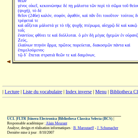
θεῶν
γένος οἰκεῖ, κεκοινώνηκε δέ πῃ μάλιστα τῶν περὶ τὸ σῶμα τοῦ θείο
(ψυχή), τὸ δὲ
θεῖον (246e) καλόν, σοφόν, ἀγαθόν, καὶ πᾶν ὅτι τοιοῦτον· τούτοις δ
τρέφεταί τε
καὶ αὔξεται μάλιστά γε τὸ τῆς ψυχῆς πτέρωμα, αἰσχρῷ δὲ καὶ κακῷ
τοῖς
ἐναντίοις φθίνει τε καὶ διόλλυται. ὁ μὲν δὴ μέγας ἡγεμὼν ἐν οὐραν
Ζεύς,
ἐλαύνων πτηνὸν ἅρμα, πρῶτος πορεύεται, διακοσμῶν πάντα καὶ
ἐπιμελούμενος·
τῷ δ᾽ ἕπεται στρατιὰ θεῶν τε καὶ δαιμόνων,
|
Lecture
|
Liste du vocabulaire
|
Index inverse
|
Menu
|
Bibliotheca C
UCL
|
FLTR
|
Itinera Electronica
|
Bibliotheca Classica Selecta (BCS)
|
Responsable académique :
Alain Meurant
Analyse, design et réalisation informatiques :
B. Maroutaeff
-
J. Schumacher
Dernière mise à jour : 8/10/2007