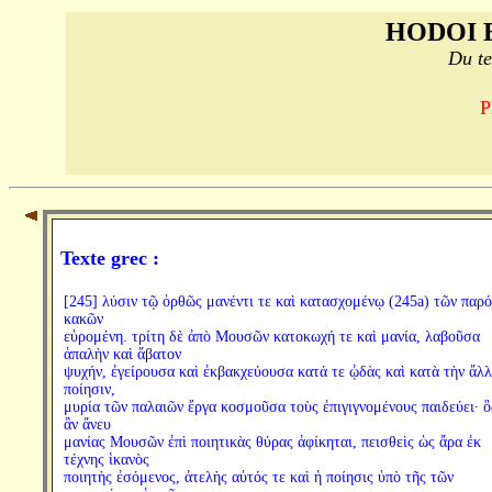
HODOI 
Du te
P
Texte grec :
[245] λύσιν τῷ ὀρθῶς μανέντι τε καὶ κατασχομένῳ (245a) τῶν παρ
κακῶν
εὑρομένη. τρίτη δὲ ἀπὸ Μουσῶν κατοκωχή τε καὶ μανία, λαβοῦσα
ἁπαλὴν καὶ ἄβατον
ψυχήν, ἐγείρουσα καὶ ἐκβακχεύουσα κατά τε ᾠδὰς καὶ κατὰ τὴν ἄλ
ποίησιν,
μυρία τῶν παλαιῶν ἔργα κοσμοῦσα τοὺς ἐπιγιγνομένους παιδεύει· ὃ
ἂν ἄνευ
μανίας Μουσῶν ἐπὶ ποιητικὰς θύρας ἀφίκηται, πεισθεὶς ὡς ἄρα ἐκ
τέχνης ἱκανὸς
ποιητὴς ἐσόμενος, ἀτελὴς αὐτός τε καὶ ἡ ποίησις ὑπὸ τῆς τῶν