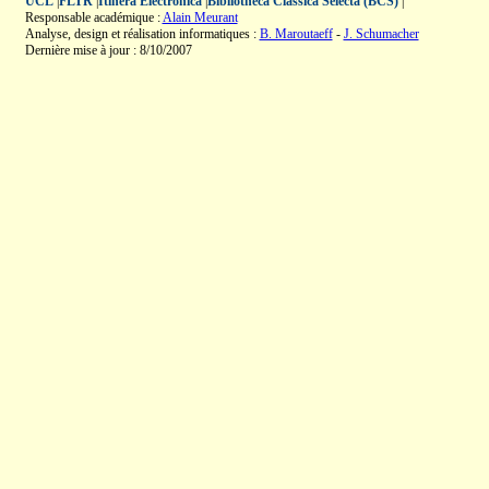
UCL
|
FLTR
|
Itinera Electronica
|
Bibliotheca Classica Selecta (BCS)
|
Responsable académique :
Alain Meurant
Analyse, design et réalisation informatiques :
B. Maroutaeff
-
J. Schumacher
Dernière mise à jour : 8/10/2007