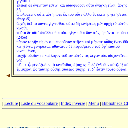
γίγνοιτο.
ἐπειδὴ δὲ ἀγένητόν ἐστιν, καὶ ἀδιάφθορον αὐτὸ ἀνάγκη εἶναι. ἀρχῆς
δὴ
ἀπολομένης οὔτε αὐτή ποτε ἔκ του οὔτε ἄλλο ἐξ ἐκείνης γενήσεται,
εἴπερ ἐξ
ἀρχῆς δεῖ τὰ πάντα γίγνεσθαι. οὕτω δὴ κινήσεως μὲν ἀρχὴ τὸ αὐτὸ 
κινοῦν.
τοῦτο δὲ οὔτ᾽ ἀπόλλυσθαι οὔτε γίγνεσθαι δυνατόν, ἢ πάντα τε οὐρα
(245e)
πᾶσάν τε γῆν εἰς ἓν συμπεσοῦσαν στῆναι καὶ μήποτε αὖθις ἔχειν ὅθ
κινηθέντα γενήσεται. ἀθανάτου δὲ πεφασμένου τοῦ ὑφ᾽ ἑαυτοῦ
κινουμένου,
ψυχῆς οὐσίαν τε καὶ λόγον τοῦτον αὐτόν τις λέγων οὐκ αἰσχυνεῖται.
γὰρ
σῶμα, ᾧ μὲν ἔξωθεν τὸ κινεῖσθαι, ἄψυχον, ᾧ δὲ ἔνδοθεν αὐτῷ ἐξ α
ἔμψυχον, ὡς ταύτης οὔσης φύσεως ψυχῆς· εἰ δ᾽ ἔστιν τοῦτο οὕτως 
|
Lecture
|
Liste du vocabulaire
|
Index inverse
|
Menu
|
Bibliotheca C