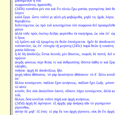
μαινομένων ἡ τοῦ
σωφρονοῦντος ἠφανίσθη.
(245b) τοσαῦτα μέν σοι καὶ ἔτι πλείω ἔχω μανίας γιγνομένης ἀπὸ θ
λέγειν
καλὰ ἔργα. ὥστε τοῦτό γε αὐτὸ μὴ φοβώμεθα, μηδέ τις ἡμᾶς λόγος
θορυβείτω
δεδιττόμενος ὡς πρὸ τοῦ κεκινημένου τὸν σώφρονα δεῖ προαιρεῖσθ
φίλον·
ἀλλὰ τόδε πρὸς ἐκείνῳ δείξας φερέσθω τὰ νικητήρια, ὡς οὐκ ἐπ᾽ ὠ
ὁ ἔρως
τῷ ἐρῶντι καὶ τῷ ἐρωμένῳ ἐκ θεῶν ἐπιπέμπεται. ἡμῖν δὲ ἀποδεικτέ
τοὐναντίον, ὡς ἐπ᾽ εὐτυχίᾳ τῇ μεγίστῃ (245c) παρὰ θεῶν ἡ τοιαύτη
μανία δίδοται·
ἡ δὲ δὴ ἀπόδειξις ἔσται δεινοῖς μὲν ἄπιστος, σοφοῖς δὲ πιστή. δεῖ ο
πρῶτον
ψυχῆς φύσεως πέρι θείας τε καὶ ἀνθρωπίνης ἰδόντα πάθη τε καὶ ἔργ
τἀληθὲς
νοῆσαι· ἀρχὴ δὲ ἀποδείξεως ἥδε.
ψυχὴ πᾶσα ἀθάνατος. τὸ γὰρ ἀεικίνητον ἀθάνατον· τὸ δ᾽ ἄλλο κινοῦ
ὑπ᾽
ἄλλου κινούμενον, παῦλαν ἔχον κινήσεως, παῦλαν ἔχει ζωῆς. μόνον
τὸ αὑτὸ
κινοῦν, ἅτε οὐκ ἀπολεῖπον ἑαυτό, οὔποτε λήγει κινούμενον, ἀλλὰ κα
τοῖς
ἄλλοις ὅσα κινεῖται τοῦτο πηγὴ καὶ ἀρχὴ κινήσεως.
(245d) ἀρχὴ δὲ ἀγένητον. ἐξ ἀρχῆς γὰρ ἀνάγκη πᾶν τὸ γιγνόμενον
γίγνεσθαι,
αὐτὴν δὲ μηδ᾽ ἐξ ἑνός· εἰ γὰρ ἔκ του ἀρχὴ γίγνοιτο, οὐκ ἂν ἔτι ἀρχὴ