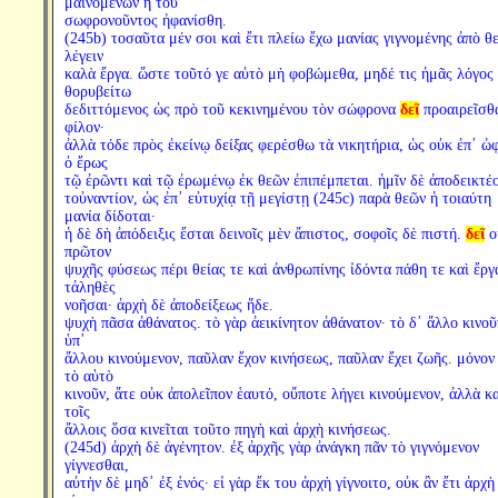
μαινομένων ἡ τοῦ
σωφρονοῦντος ἠφανίσθη.
(245b) τοσαῦτα μέν σοι καὶ ἔτι πλείω ἔχω μανίας γιγνομένης ἀπὸ θ
λέγειν
καλὰ ἔργα. ὥστε τοῦτό γε αὐτὸ μὴ φοβώμεθα, μηδέ τις ἡμᾶς λόγος
θορυβείτω
δεδιττόμενος ὡς πρὸ τοῦ κεκινημένου τὸν σώφρονα
δεῖ
προαιρεῖσθ
φίλον·
ἀλλὰ τόδε πρὸς ἐκείνῳ δείξας φερέσθω τὰ νικητήρια, ὡς οὐκ ἐπ᾽ ὠ
ὁ ἔρως
τῷ ἐρῶντι καὶ τῷ ἐρωμένῳ ἐκ θεῶν ἐπιπέμπεται. ἡμῖν δὲ ἀποδεικτέ
τοὐναντίον, ὡς ἐπ᾽ εὐτυχίᾳ τῇ μεγίστῃ (245c) παρὰ θεῶν ἡ τοιαύτη
μανία δίδοται·
ἡ δὲ δὴ ἀπόδειξις ἔσται δεινοῖς μὲν ἄπιστος, σοφοῖς δὲ πιστή.
δεῖ
ο
πρῶτον
ψυχῆς φύσεως πέρι θείας τε καὶ ἀνθρωπίνης ἰδόντα πάθη τε καὶ ἔργ
τἀληθὲς
νοῆσαι· ἀρχὴ δὲ ἀποδείξεως ἥδε.
ψυχὴ πᾶσα ἀθάνατος. τὸ γὰρ ἀεικίνητον ἀθάνατον· τὸ δ᾽ ἄλλο κινοῦ
ὑπ᾽
ἄλλου κινούμενον, παῦλαν ἔχον κινήσεως, παῦλαν ἔχει ζωῆς. μόνον
τὸ αὑτὸ
κινοῦν, ἅτε οὐκ ἀπολεῖπον ἑαυτό, οὔποτε λήγει κινούμενον, ἀλλὰ κα
τοῖς
ἄλλοις ὅσα κινεῖται τοῦτο πηγὴ καὶ ἀρχὴ κινήσεως.
(245d) ἀρχὴ δὲ ἀγένητον. ἐξ ἀρχῆς γὰρ ἀνάγκη πᾶν τὸ γιγνόμενον
γίγνεσθαι,
αὐτὴν δὲ μηδ᾽ ἐξ ἑνός· εἰ γὰρ ἔκ του ἀρχὴ γίγνοιτο, οὐκ ἂν ἔτι ἀρχὴ