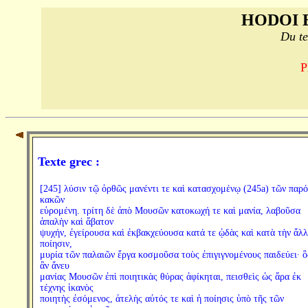
HODOI 
Du te
P
Texte grec :
[245] λύσιν τῷ ὀρθῶς μανέντι τε καὶ κατασχομένῳ (245a) τῶν παρ
κακῶν
εὑρομένη. τρίτη δὲ ἀπὸ Μουσῶν κατοκωχή τε καὶ μανία, λαβοῦσα
ἁπαλὴν καὶ ἄβατον
ψυχήν, ἐγείρουσα καὶ ἐκβακχεύουσα κατά τε ᾠδὰς καὶ κατὰ τὴν ἄλ
ποίησιν,
μυρία τῶν παλαιῶν ἔργα κοσμοῦσα τοὺς ἐπιγιγνομένους παιδεύει· ὃ
ἂν ἄνευ
μανίας Μουσῶν ἐπὶ ποιητικὰς θύρας ἀφίκηται, πεισθεὶς ὡς ἄρα ἐκ
τέχνης ἱκανὸς
ποιητὴς ἐσόμενος, ἀτελὴς αὐτός τε καὶ ἡ ποίησις ὑπὸ τῆς τῶν