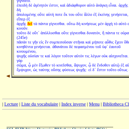
γίγνοιτο.
ἐπειδὴ δὲ ἀγένητόν ἐστιν, καὶ ἀδιάφθορον αὐτὸ ἀνάγκη εἶναι. ἀρχῆς
δὴ
ἀπολομένης οὔτε αὐτή ποτε ἔκ του οὔτε ἄλλο ἐξ ἐκείνης γενήσεται,
εἴπερ ἐξ
ἀρχῆς
δεῖ
τὰ πάντα γίγνεσθαι. οὕτω δὴ κινήσεως μὲν ἀρχὴ τὸ αὐτὸ 
κινοῦν.
τοῦτο δὲ οὔτ᾽ ἀπόλλυσθαι οὔτε γίγνεσθαι δυνατόν, ἢ πάντα τε οὐρα
(245e)
πᾶσάν τε γῆν εἰς ἓν συμπεσοῦσαν στῆναι καὶ μήποτε αὖθις ἔχειν ὅθ
κινηθέντα γενήσεται. ἀθανάτου δὲ πεφασμένου τοῦ ὑφ᾽ ἑαυτοῦ
κινουμένου,
ψυχῆς οὐσίαν τε καὶ λόγον τοῦτον αὐτόν τις λέγων οὐκ αἰσχυνεῖται.
γὰρ
σῶμα, ᾧ μὲν ἔξωθεν τὸ κινεῖσθαι, ἄψυχον, ᾧ δὲ ἔνδοθεν αὐτῷ ἐξ α
ἔμψυχον, ὡς ταύτης οὔσης φύσεως ψυχῆς· εἰ δ᾽ ἔστιν τοῦτο οὕτως 
|
Lecture
|
Liste du vocabulaire
|
Index inverse
|
Menu
|
Bibliotheca C