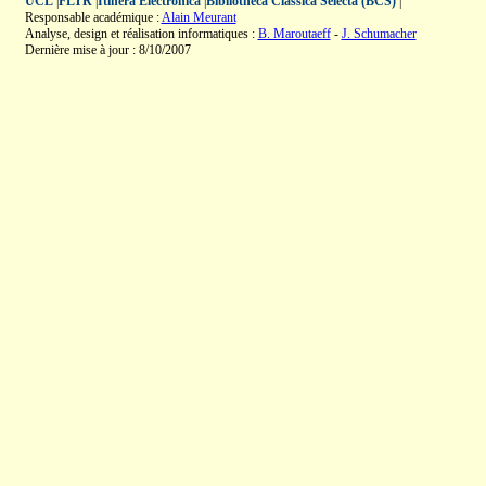
UCL
|
FLTR
|
Itinera Electronica
|
Bibliotheca Classica Selecta (BCS)
|
Responsable académique :
Alain Meurant
Analyse, design et réalisation informatiques :
B. Maroutaeff
-
J. Schumacher
Dernière mise à jour : 8/10/2007