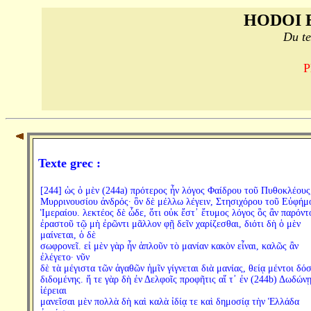
HODOI 
Du te
P
Texte grec :
[244] ὡς ὁ μὲν (244a) πρότερος ἦν λόγος Φαίδρου τοῦ Πυθοκλέους
Μυρρινουσίου ἀνδρός· ὃν δὲ μέλλω λέγειν, Στησιχόρου τοῦ Εὐφήμ
Ἱμεραίου. λεκτέος δὲ ὧδε, ὅτι οὐκ ἔστ᾽ ἔτυμος λόγος ὃς ἂν παρόντ
ἐραστοῦ τῷ μὴ ἐρῶντι μᾶλλον φῇ δεῖν χαρίζεσθαι, διότι δὴ ὁ μὲν
μαίνεται, ὁ δὲ
σωφρονεῖ. εἰ μὲν γὰρ ἦν ἁπλοῦν τὸ μανίαν κακὸν εἶναι, καλῶς ἂν
ἐλέγετο· νῦν
δὲ τὰ μέγιστα τῶν ἀγαθῶν ἡμῖν γίγνεται διὰ μανίας, θείᾳ μέντοι δόσ
διδομένης. ἥ τε γὰρ δὴ ἐν Δελφοῖς προφῆτις αἵ τ᾽ ἐν (244b) Δωδών
ἱέρειαι
μανεῖσαι μὲν πολλὰ δὴ καὶ καλὰ ἰδίᾳ τε καὶ δημοσίᾳ τὴν Ἑλλάδα