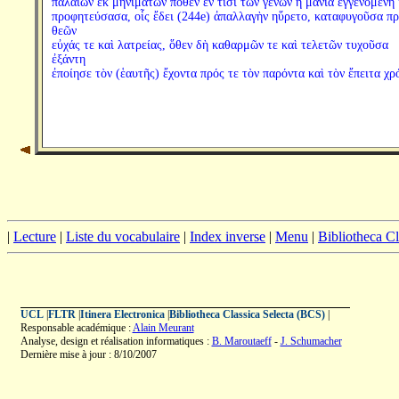
παλαιῶν ἐκ μηνιμάτων ποθὲν ἔν τισι τῶν γενῶν ἡ μανία ἐγγενομένη 
προφητεύσασα, οἷς ἔδει (244e) ἀπαλλαγὴν ηὕρετο, καταφυγοῦσα πρ
θεῶν
εὐχάς τε καὶ λατρείας, ὅθεν δὴ καθαρμῶν τε καὶ τελετῶν τυχοῦσα
ἐξάντη
ἐποίησε τὸν (ἑαυτῆς) ἔχοντα πρός τε τὸν παρόντα καὶ τὸν ἔπειτα χρ
|
Lecture
|
Liste du vocabulaire
|
Index inverse
|
Menu
|
Bibliotheca C
UCL
|
FLTR
|
Itinera Electronica
|
Bibliotheca Classica Selecta (BCS)
|
Responsable académique :
Alain Meurant
Analyse, design et réalisation informatiques :
B. Maroutaeff
-
J. Schumacher
Dernière mise à jour : 8/10/2007