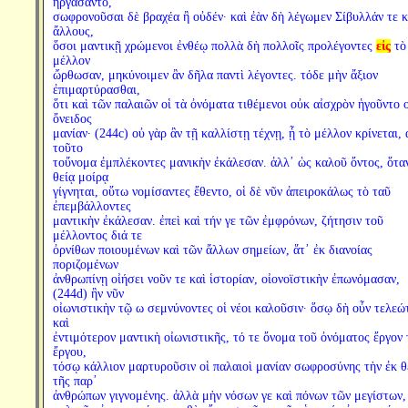
ἠργάσαντο,
σωφρονοῦσαι δὲ βραχέα ἢ οὐδέν· καὶ ἐὰν δὴ λέγωμεν Σίβυλλάν τε κ
ἄλλους,
ὅσοι μαντικῇ χρώμενοι ἐνθέῳ πολλὰ δὴ πολλοῖς προλέγοντες
εἰς
τὸ
μέλλον
ὤρθωσαν, μηκύνοιμεν ἂν δῆλα παντὶ λέγοντες. τόδε μὴν ἄξιον
ἐπιμαρτύρασθαι,
ὅτι καὶ τῶν παλαιῶν οἱ τὰ ὀνόματα τιθέμενοι οὐκ αἰσχρὸν ἡγοῦντο 
ὄνειδος
μανίαν· (244c) οὐ γὰρ ἂν τῇ καλλίστῃ τέχνῃ, ᾗ τὸ μέλλον κρίνεται, 
τοῦτο
τοὔνομα ἐμπλέκοντες μανικὴν ἐκάλεσαν. ἀλλ᾽ ὡς καλοῦ ὄντος, ὅτα
θείᾳ μοίρᾳ
γίγνηται, οὕτω νομίσαντες ἔθεντο, οἱ δὲ νῦν ἀπειροκάλως τὸ ταῦ
ἐπεμβάλλοντες
μαντικὴν ἐκάλεσαν. ἐπεὶ καὶ τήν γε τῶν ἐμφρόνων, ζήτησιν τοῦ
μέλλοντος διά τε
ὀρνίθων ποιουμένων καὶ τῶν ἄλλων σημείων, ἅτ᾽ ἐκ διανοίας
ποριζομένων
ἀνθρωπίνῃ οἰήσει νοῦν τε καὶ ἱστορίαν, οἰονοϊστικὴν ἐπωνόμασαν,
(244d) ἣν νῦν
οἰωνιστικὴν τῷ ω σεμνύνοντες οἱ νέοι καλοῦσιν· ὅσῳ δὴ οὖν τελεώ
καὶ
ἐντιμότερον μαντικὴ οἰωνιστικῆς, τό τε ὄνομα τοῦ ὀνόματος ἔργον 
ἔργου,
τόσῳ κάλλιον μαρτυροῦσιν οἱ παλαιοὶ μανίαν σωφροσύνης τὴν ἐκ θ
τῆς παρ᾽
ἀνθρώπων γιγνομένης. ἀλλὰ μὴν νόσων γε καὶ πόνων τῶν μεγίστων,