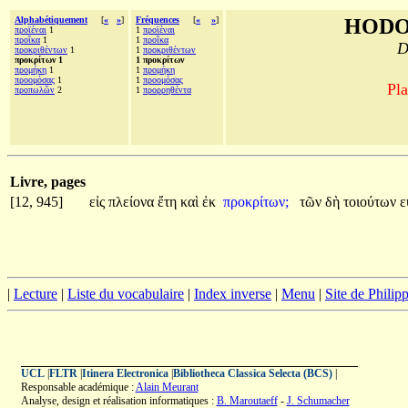
Alphabétiquement
[
«
»
]
Fréquences
[
«
»
]
HODO
προϊέναι
1
1
προϊέναι
προῖκα
1
1
προῖκα
D
προκριθέντων
1
1
προκριθέντων
προκρίτων 1
1 προκρίτων
προμήκη
1
1
προμήκη
προομόσας
1
1
προομόσας
Pla
προπωλῶν
2
1
προρρηθέντα
Livre, pages
[12, 945]
εἰς
πλείονα
ἔτη
καὶ
ἐκ
προκρίτων;
τῶν
δὴ
τοιούτων
ε
|
Lecture
|
Liste du vocabulaire
|
Index inverse
|
Menu
|
Site de Phili
UCL
|
FLTR
|
Itinera Electronica
|
Bibliotheca Classica Selecta (BCS)
|
Responsable académique :
Alain Meurant
Analyse, design et réalisation informatiques :
B. Maroutaeff
-
J. Schumacher