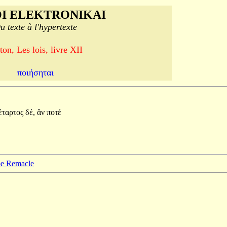
I ELEKTRONIKAI
u texte à l'hypertexte
ton, Les lois, livre XII
ποιήσηται
έταρτος
δέ,
ἄν
ποτέ
ppe Remacle