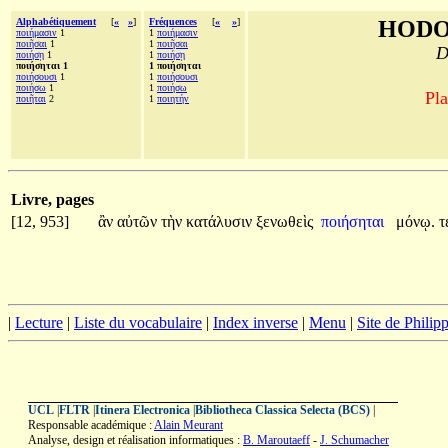
Alphabétiquement
[
«
»
]
Fréquences
[
«
»
]
HODO
ποιήμασιν
1
1
ποιήμασιν
ποιῆσαι
1
1
ποιῆσαι
D
ποιήσῃ
1
1
ποιήσῃ
ποιήσηται 1
1 ποιήσηται
ποιήσουσι
1
1
ποιήσουσι
ποιήσω
1
1
ποιήσω
Pla
ποιῆται
2
1
ποιητήν
Livre, pages
[12, 953]
ἂν
αὐτῶν
τὴν
κατάλυσιν
ξενωθεὶς
ποιήσηται
μόνῳ.
τ
|
Lecture
|
Liste du vocabulaire
|
Index inverse
|
Menu
|
Site de Phili
UCL
|
FLTR
|
Itinera Electronica
|
Bibliotheca Classica Selecta (BCS)
|
Responsable académique :
Alain Meurant
Analyse, design et réalisation informatiques :
B. Maroutaeff
-
J. Schumacher