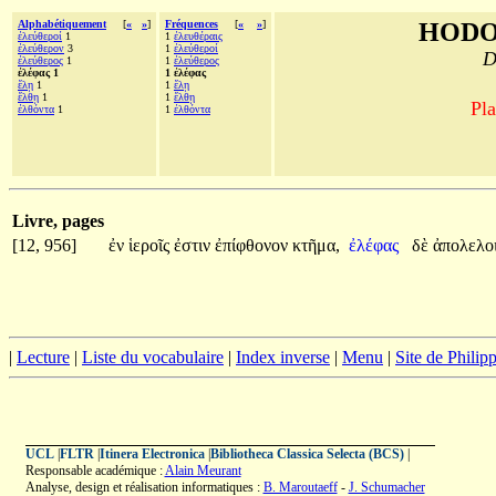
Alphabétiquement
[
«
»
]
Fréquences
[
«
»
]
HODO
ἐλεύθεροί
1
1
ἐλευθέραις
ἐλεύθερον
3
1
ἐλεύθεροί
D
ἐλεύθερος
1
1
ἐλεύθερος
ἐλέφας 1
1 ἐλέφας
ἕλῃ
1
1
ἕλῃ
ἔλθῃ
1
1
ἔλθῃ
Pla
ἐλθόντα
1
1
ἐλθόντα
Livre, pages
[12, 956]
ἐν
ἱεροῖς
ἐστιν
ἐπίφθονον
κτῆμα,
ἐλέφας
δὲ
ἀπολελο
|
Lecture
|
Liste du vocabulaire
|
Index inverse
|
Menu
|
Site de Phili
UCL
|
FLTR
|
Itinera Electronica
|
Bibliotheca Classica Selecta (BCS)
|
Responsable académique :
Alain Meurant
Analyse, design et réalisation informatiques :
B. Maroutaeff
-
J. Schumacher