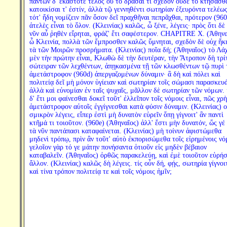
πάντων δ' ἑκάστοτε τέλος οὐ τὸ δρᾶσαί τι σχεδὸν οὐδὲ τὸ κτήσασθ
κατοικίσαι τ' ἐστίν, ἀλλὰ τῷ γεννηθέντι σωτηρίαν ἐξευρόντα τελέως
τότ' ἤδη νομίζειν πᾶν ὅσον δεῖ πραχθῆναι πεπρᾶχθαι, πρότερον (960
ἀτελὲς εἶναι τὸ ὅλον. (Κλεινίας) καλῶς, ὦ ξένε, λέγεις· πρὸς ὅτι δὲ
νῦν αὖ ῥηθὲν εἴρηται, φράζ' ἔτι σαφέστερον. CHAPITRE X. (Ἀθηνα
ὦ Κλεινία, πολλὰ τῶν ἔμπροσθεν καλῶς ὕμνηται, σχεδὸν δὲ οὐχ ἥκ
τὰ τῶν Μοιρῶν προσρήματα. (Κλεινίας) ποῖα δή; (Ἀθηναῖος) τὸ Λά
μὲν τὴν πρώτην εἶναι, Κλωθὼ δὲ τὴν δευτέραν, τὴν Ἄτροπον δὴ τρί
σώτειραν τῶν λεχθέντων, ἀπῃκασμένα τῇ τῶν κλωσθέντων τῷ πυρὶ 
ἀμετάστροφον (960d) ἀπεργαζομένων δύναμιν· ἃ δὴ καὶ πόλει καὶ
πολιτείᾳ δεῖ μὴ μόνον ὑγίειαν καὶ σωτηρίαν τοῖς σώμασι παρασκευά
ἀλλὰ καὶ εὐνομίαν ἐν ταῖς ψυχαῖς, μᾶλλον δὲ σωτηρίαν τῶν νόμων. 
δ' ἔτι μοι φαίνεσθαι δοκεῖ τοῦτ' ἐλλεῖπον τοῖς νόμοις εἶναι, πῶς χρὴ
ἀμετάστροφον αὐτοῖς ἐγγίγνεσθαι κατὰ φύσιν δύναμιν. (Κλεινίας) 
σμικρὸν λέγεις, εἴπερ ἐστὶ μὴ δυνατὸν εὑρεῖν ὅπῃ γίγνοιτ' ἂν παντὶ
κτῆμά τι τοιοῦτον. (960e) (Ἀθηναῖος) ἀλλ' ἔστι μὴν δυνατόν, ὥς γέ
τὰ νῦν παντάπασι καταφαίνεται. (Κλεινίας) μὴ τοίνυν ἀφιστώμεθα
μηδενὶ τρόπῳ, πρὶν ἂν τοῦτ' αὐτὸ ἐκπορισώμεθα τοῖς εἰρημένοις νό
γελοῖον γὰρ τό γε μάτην πονήσαντα ὁτιοῦν εἰς μηδὲν βέβαιον
καταβαλεῖν. (Ἀθηναῖος) ὀρθῶς παρακελεύῃ, καὶ ἐμὲ τοιοῦτον εὑρήσ
ἄλλον. (Κλεινίας) καλῶς δὴ λέγεις. τίς οὖν δή, φῄς, σωτηρία γίγνοιτ
καὶ τίνα τρόπον πολιτείᾳ τε καὶ τοῖς νόμοις ἡμῖν;