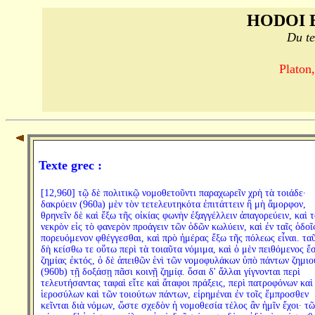
HODOI 
Du te
Platon,
Texte grec :
[12,960] τῷ δὲ πολιτικῷ νομοθετοῦντι παραχωρεῖν χρὴ τὰ τοιάδε·
δακρύειν (960a) μὲν τὸν τετελευτηκότα ἐπιτάττειν ἢ μὴ ἄμορφον,
θρηνεῖν δὲ καὶ ἔξω τῆς οἰκίας φωνὴν ἐξαγγέλλειν ἀπαγορεύειν, καὶ τ
νεκρὸν εἰς τὸ φανερὸν προάγειν τῶν ὁδῶν κωλύειν, καὶ ἐν ταῖς ὁδοῖ
πορευόμενον φθέγγεσθαι, καὶ πρὸ ἡμέρας ἔξω τῆς πόλεως εἶναι. τα
δὴ κείσθω τε οὕτω περὶ τὰ τοιαῦτα νόμιμα, καὶ ὁ μὲν πειθόμενος ἔ
ζημίας ἐκτός, ὁ δὲ ἀπειθῶν ἑνὶ τῶν νομοφυλάκων ὑπὸ πάντων ζημι
(960b) τῇ δοξάσῃ πᾶσι κοινῇ ζημίᾳ. ὅσαι δ' ἄλλαι γίγνονται περὶ
τελευτήσαντας ταφαὶ εἴτε καὶ ἄταφοι πράξεις, περὶ πατροφόνων καὶ
ἱεροσύλων καὶ τῶν τοιούτων πάντων, εἰρημέναι ἐν τοῖς ἔμπροσθεν
κεῖνται διὰ νόμων, ὥστε σχεδὸν ἡ νομοθεσία τέλος ἂν ἡμῖν ἔχοι· τῶ