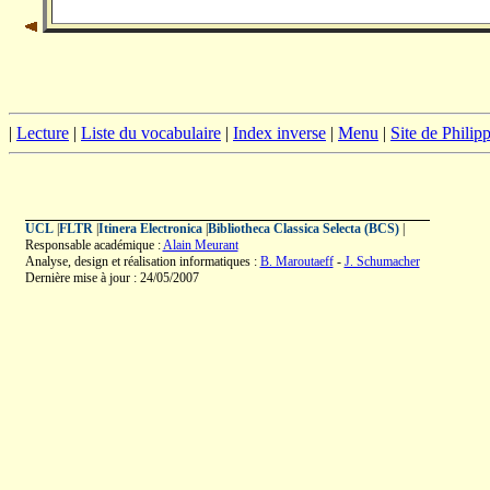
|
Lecture
|
Liste du vocabulaire
|
Index inverse
|
Menu
|
Site de Phili
UCL
|
FLTR
|
Itinera Electronica
|
Bibliotheca Classica Selecta (BCS)
|
Responsable académique :
Alain Meurant
Analyse, design et réalisation informatiques :
B. Maroutaeff
-
J. Schumacher
Dernière mise à jour : 24/05/2007