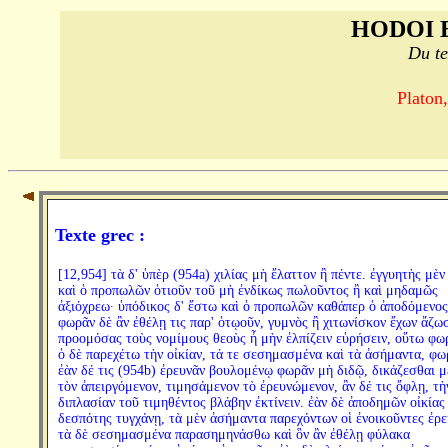
HODOI 
Du te
Platon,
Texte grec :
[12,954] τὰ δ' ὑπὲρ (954a) χιλίας μὴ ἔλαττον ἢ πέντε. ἐγγυητὴς μὲν
καὶ ὁ προπωλῶν ὁτιοῦν τοῦ μὴ ἐνδίκως πωλοῦντος ἢ καὶ μηδαμῶς
ἀξιόχρεω· ὑπόδικος δ' ἔστω καὶ ὁ προπωλῶν καθάπερ ὁ ἀποδόμενος
φωρᾶν δὲ ἂν ἐθέλῃ τις παρ' ὁτῳοῦν, γυμνὸς ἢ χιτωνίσκον ἔχων ἄζω
προομόσας τοὺς νομίμους θεοὺς ἦ μὴν ἐλπίζειν εὑρήσειν, οὕτω φω
ὁ δὲ παρεχέτω τὴν οἰκίαν, τά τε σεσημασμένα καὶ τὰ ἀσήμαντα, φω
ἐὰν δέ τις (954b) ἐρευνᾶν βουλομένῳ φωρᾶν μὴ διδῷ, δικάζεσθαι μ
τὸν ἀπειργόμενον, τιμησάμενον τὸ ἐρευνώμενον, ἂν δέ τις ὄφλῃ, τὴ
διπλασίαν τοῦ τιμηθέντος βλάβην ἐκτίνειν. ἐὰν δὲ ἀποδημῶν οἰκίας
δεσπότης τυγχάνῃ, τὰ μὲν ἀσήμαντα παρεχόντων οἱ ἐνοικοῦντες ἐρε
τὰ δὲ σεσημασμένα παρασημηνάσθω καὶ ὃν ἂν ἐθέλῃ φύλακα