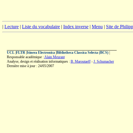
|
Lecture
|
Liste du vocabulaire
|
Index inverse
|
Menu
|
Site de Phili
UCL
|
FLTR
|
Itinera Electronica
|
Bibliotheca Classica Selecta (BCS)
|
Responsable académique :
Alain Meurant
Analyse, design et réalisation informatiques :
B. Maroutaeff
-
J. Schumacher
Dernière mise à jour : 24/05/2007