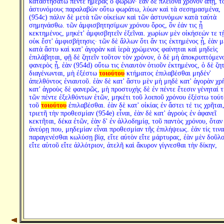
καταστησάτω πέντε ἡμέρας ὁ φωρῶν· ἐὰν δὲ πλείονα χρόνον ἀπῇ, τ
ἀστυνόμους παραλαβὼν οὕτω φωράτω, λύων καὶ τὰ σεσημασμένα,
(954c) πάλιν δὲ μετὰ τῶν οἰκείων καὶ τῶν ἀστυνόμων κατὰ ταὐτὰ
σημηνάσθω. τῶν ἀμφισβητησίμων χρόνου ὅρος, ὃν ἐάν τις ᾖ
κεκτημένος, μηκέτ' ἀμφισβητεῖν ἐξεῖναι. χωρίων μὲν οἰκήσεών τε τ
οὐκ ἔστ' ἀμφισβήτησις· τῶν δὲ ἄλλων ὅτι ἄν τις ἐκτημένος ᾖ, ἐὰν μ
κατὰ ἄστυ καὶ κατ' ἀγορὰν καὶ ἱερὰ χρώμενος φαίνηται καὶ μηδεὶς
ἐπιλάβηται, φῇ δὲ ζητεῖν τοῦτον τὸν χρόνον, ὁ δὲ μὴ ἀποκρυπτόμεν
φανερὸς ᾖ, ἐὰν (954d) οὕτω τις ἐνιαυτὸν ὁτιοῦν ἐκτημένος, ὁ δὲ ζη
διαγένωνται, μὴ ἐξέστω
τοιούτου
κτήματος ἐπιλαβέσθαι μηδέν'
ἀπελθόντος ἐνιαυτοῦ. ἐὰν δὲ κατ' ἄστυ μὲν μὴ μηδὲ κατ' ἀγορὰν χρῆ
κατ' ἀγροὺς δὲ φανερῶς, μὴ προστυχὴς δὲ ἐν πέντε ἔτεσιν γένηταί τ
τῶν πέντε ἐξελθόντων ἐτῶν, μηκέτι τοῦ λοιποῦ χρόνου ἐξέστω τού
τοῦ
τοιούτου
ἐπιλαβέσθαι. ἐὰν δὲ κατ' οἰκίας ἐν ἄστει τέ τις χρῆται
τριετῆ τὴν προθεσμίαν (954e) εἶναι, ἐὰν δὲ κατ' ἀγροὺς ἐν ἀφανεῖ
κεκτῆται, δέκα ἐτῶν, ἐὰν δ' ἐν ἀλλοδημίᾳ, τοῦ παντὸς χρόνου, ὅταν
ἀνεύρῃ που, μηδεμίαν εἶναι προθεσμίαν τῆς ἐπιλήψεως. ἐάν τίς τινα
παραγενέσθαι κωλύσῃ βίᾳ, εἴτε αὐτὸν εἴτε μάρτυρας, ἐὰν μὲν δοῦλ
εἴτε αὑτοῦ εἴτε ἀλλότριον, ἀτελῆ καὶ ἄκυρον γίγνεσθαι τὴν δίκην,