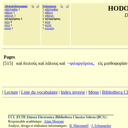
Alphabétiquement
[
«
»
]
Fréquences
[
«
»
]
HODO
φθέγξασθαι
1
1
φθέγξασθαι
φθόνει
1
1
φθόνει
D
φθόνον
1
1
φθόνον
φιλαργύρους 1
1 φιλαργύρους
φίλε
8
1
φίλη
φίλη
1
1
φιλία
φιλία
1
1
φιλικῶς
Pages
[515]
καὶ
δειλοὺς
καὶ
λάλους
καὶ
~φιλαργύρους,
εἰς
μισθοφορία
|
Lecture
|
Liste du vocabulaire
|
Index inverse
|
Menu
|
Bibliotheca C
UCL
|
FLTR
|
Itinera Electronica
|
Bibliotheca Classica Selecta (BCS)
|
Responsable académique :
Alain Meurant
Analyse, design et réalisation informatiques :
B. Maroutaeff
-
J. Schumacher