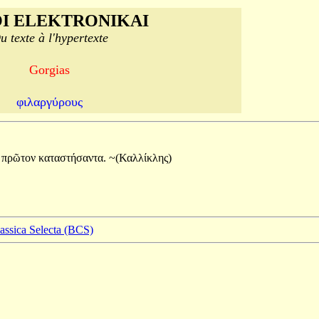
I ELEKTRONIKAI
u texte à l'hypertexte
Gorgias
φιλαργύρους
ν
πρῶτον
καταστήσαντα.
~(Καλλίκλης)
lassica Selecta (BCS)