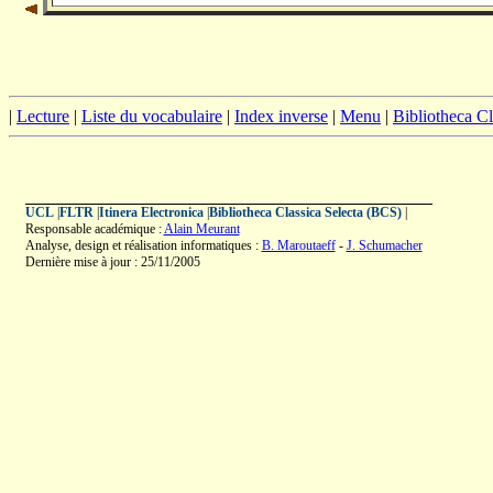
|
Lecture
|
Liste du vocabulaire
|
Index inverse
|
Menu
|
Bibliotheca C
UCL
|
FLTR
|
Itinera Electronica
|
Bibliotheca Classica Selecta (BCS)
|
Responsable académique :
Alain Meurant
Analyse, design et réalisation informatiques :
B. Maroutaeff
-
J. Schumacher
Dernière mise à jour : 25/11/2005