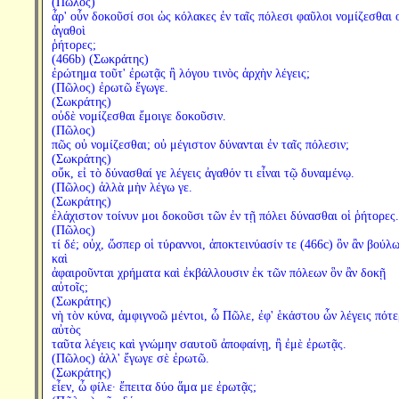
(Πῶλος)
ἆρ' οὖν δοκοῦσί σοι ὡς κόλακες ἐν ταῖς πόλεσι φαῦλοι νομίζεσθαι 
ἀγαθοὶ
ῥήτορες;
(466b) (Σωκράτης)
ἐρώτημα τοῦτ' ἐρωτᾷς ἢ λόγου τινὸς ἀρχὴν λέγεις;
(Πῶλος) ἐρωτῶ ἔγωγε.
(Σωκράτης)
οὐδὲ νομίζεσθαι ἔμοιγε δοκοῦσιν.
(Πῶλος)
πῶς οὐ νομίζεσθαι; οὐ μέγιστον δύνανται ἐν ταῖς πόλεσιν;
(Σωκράτης)
οὔκ, εἰ τὸ δύνασθαί γε λέγεις ἀγαθόν τι εἶναι τῷ δυναμένῳ.
(Πῶλος) ἀλλὰ μὴν λέγω γε.
(Σωκράτης)
ἐλάχιστον τοίνυν μοι δοκοῦσι τῶν ἐν τῇ πόλει δύνασθαι οἱ ῥήτορες.
(Πῶλος)
τί δέ; οὐχ, ὥσπερ οἱ τύραννοι, ἀποκτεινύασίν τε (466c) ὃν ἂν βούλω
καὶ
ἀφαιροῦνται χρήματα καὶ ἐκβάλλουσιν ἐκ τῶν πόλεων ὃν ἂν δοκῇ
αὐτοῖς;
(Σωκράτης)
νὴ τὸν κύνα, ἀμφιγνοῶ μέντοι, ὦ Πῶλε, ἐφ' ἑκάστου ὧν λέγεις πότ
αὐτὸς
ταῦτα λέγεις καὶ γνώμην σαυτοῦ ἀποφαίνῃ, ἢ ἐμὲ ἐρωτᾷς.
(Πῶλος) ἀλλ' ἔγωγε σὲ ἐρωτῶ.
(Σωκράτης)
εἶεν, ὦ φίλε· ἔπειτα δύο ἅμα με ἐρωτᾷς;