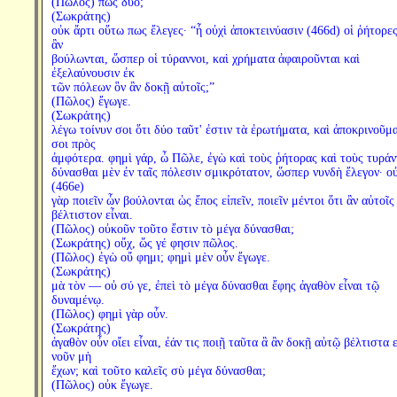
(Πῶλος) πῶς δύο;
(Σωκράτης)
οὐκ ἄρτι οὕτω πως ἔλεγες· “ἦ οὐχὶ ἀποκτεινύασιν (466d) οἱ ῥήτορε
ἂν
βούλωνται, ὥσπερ οἱ τύραννοι, καὶ χρήματα ἀφαιροῦνται καὶ
ἐξελαύνουσιν ἐκ
τῶν πόλεων ὃν ἂν δοκῇ αὐτοῖς;”
(Πῶλος) ἔγωγε.
(Σωκράτης)
λέγω τοίνυν σοι ὅτι δύο ταῦτ' ἐστιν τὰ ἐρωτήματα, καὶ ἀποκρινοῦμα
σοι πρὸς
ἀμφότερα. φημὶ γάρ, ὦ Πῶλε, ἐγὼ καὶ τοὺς ῥήτορας καὶ τοὺς τυράν
δύνασθαι μὲν ἐν ταῖς πόλεσιν σμικρότατον, ὥσπερ νυνδὴ ἔλεγον· ο
(466e)
γὰρ ποιεῖν ὧν βούλονται ὡς ἔπος εἰπεῖν, ποιεῖν μέντοι ὅτι ἂν αὐτοῖς
βέλτιστον εἶναι.
(Πῶλος) οὐκοῦν τοῦτο ἔστιν τὸ μέγα δύνασθαι;
(Σωκράτης) οὔχ, ὥς γέ φησιν πῶλος.
(Πῶλος) ἐγὼ οὔ φημι; φημὶ μὲν οὖν ἔγωγε.
(Σωκράτης)
μὰ τὸν — οὐ σύ γε, ἐπεὶ τὸ μέγα δύνασθαι ἔφης ἀγαθὸν εἶναι τῷ
δυναμένῳ.
(Πῶλος) φημὶ γὰρ οὖν.
(Σωκράτης)
ἀγαθὸν οὖν οἴει εἶναι, ἐάν τις ποιῇ ταῦτα ἃ ἂν δοκῇ αὐτῷ βέλτιστα ε
νοῦν μὴ
ἔχων; καὶ τοῦτο καλεῖς σὺ μέγα δύνασθαι;
(Πῶλος) οὐκ ἔγωγε.