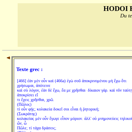
HODOI 
Du te
Texte grec :
[466] ἐὰν μὲν οὖν καὶ (466a) ἐγὼ σοῦ ἀποκρινομένου μὴ ἔχω ὅτι
χρήσωμαι, ἀπότεινε
καὶ σὺ λόγον, ἐὰν δὲ ἔχω, ἔα με χρῆσθαι· δίκαιον γάρ. καὶ νῦν ταύτ
ἀποκρίσει εἴ
τι ἔχεις χρῆσθαι, χρῶ.
(Πῶλος)
τί οὖν φῄς; κολακεία δοκεῖ σοι εἶναι ἡ ῥητορική;
(Σωκράτης)
κολακείας μὲν οὖν ἔγωγε εἶπον μόριον. ἀλλ' οὐ μνημονεύεις τηλικο
ὤν, ὦ
Πῶλε; τί τάχα δράσεις;