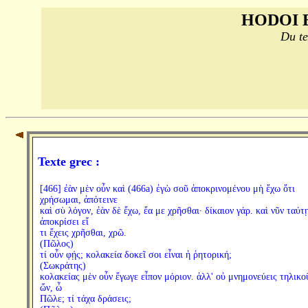
HODOI 
Du te
Texte grec :
[466] ἐὰν μὲν οὖν καὶ (466a) ἐγὼ σοῦ ἀποκρινομένου μὴ ἔχω ὅτι
χρήσωμαι, ἀπότεινε
καὶ σὺ λόγον, ἐὰν δὲ ἔχω, ἔα με χρῆσθαι· δίκαιον γάρ. καὶ νῦν ταύτ
ἀποκρίσει εἴ
τι ἔχεις χρῆσθαι, χρῶ.
(Πῶλος)
τί οὖν φῄς; κολακεία δοκεῖ σοι εἶναι ἡ ῥητορική;
(Σωκράτης)
κολακείας μὲν οὖν ἔγωγε εἶπον μόριον. ἀλλ' οὐ μνημονεύεις τηλικο
ὤν, ὦ
Πῶλε; τί τάχα δράσεις;