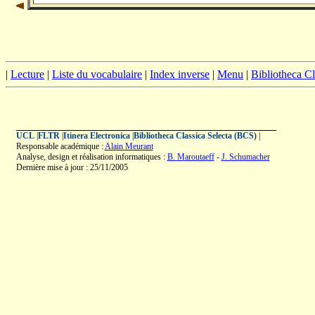
|
Lecture
|
Liste du vocabulaire
|
Index inverse
|
Menu
|
Bibliotheca C
UCL
|
FLTR
|
Itinera Electronica
|
Bibliotheca Classica Selecta (BCS)
|
Responsable académique :
Alain Meurant
Analyse, design et réalisation informatiques :
B. Maroutaeff
-
J. Schumacher
Dernière mise à jour : 25/11/2005