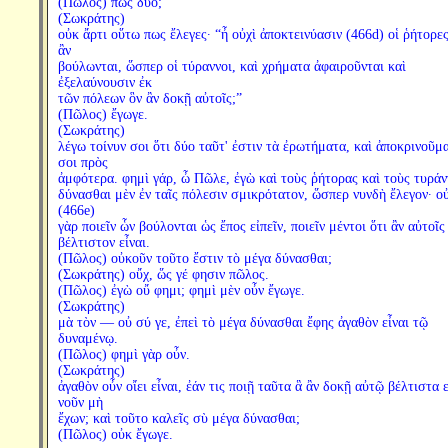
(Πῶλος) πῶς δύο;
(Σωκράτης)
οὐκ ἄρτι οὕτω πως ἔλεγες· “ἦ οὐχὶ ἀποκτεινύασιν (466d) οἱ ῥήτορε
ἂν
βούλωνται, ὥσπερ οἱ τύραννοι, καὶ χρήματα ἀφαιροῦνται καὶ
ἐξελαύνουσιν ἐκ
τῶν πόλεων ὃν ἂν δοκῇ αὐτοῖς;”
(Πῶλος) ἔγωγε.
(Σωκράτης)
λέγω τοίνυν σοι ὅτι δύο ταῦτ' ἐστιν τὰ ἐρωτήματα, καὶ ἀποκρινοῦμα
σοι πρὸς
ἀμφότερα. φημὶ γάρ, ὦ Πῶλε, ἐγὼ καὶ τοὺς ῥήτορας καὶ τοὺς τυράν
δύνασθαι μὲν ἐν ταῖς πόλεσιν σμικρότατον, ὥσπερ νυνδὴ ἔλεγον· ο
(466e)
γὰρ ποιεῖν ὧν βούλονται ὡς ἔπος εἰπεῖν, ποιεῖν μέντοι ὅτι ἂν αὐτοῖς
βέλτιστον εἶναι.
(Πῶλος) οὐκοῦν τοῦτο ἔστιν τὸ μέγα δύνασθαι;
(Σωκράτης) οὔχ, ὥς γέ φησιν πῶλος.
(Πῶλος) ἐγὼ οὔ φημι; φημὶ μὲν οὖν ἔγωγε.
(Σωκράτης)
μὰ τὸν — οὐ σύ γε, ἐπεὶ τὸ μέγα δύνασθαι ἔφης ἀγαθὸν εἶναι τῷ
δυναμένῳ.
(Πῶλος) φημὶ γὰρ οὖν.
(Σωκράτης)
ἀγαθὸν οὖν οἴει εἶναι, ἐάν τις ποιῇ ταῦτα ἃ ἂν δοκῇ αὐτῷ βέλτιστα ε
νοῦν μὴ
ἔχων; καὶ τοῦτο καλεῖς σὺ μέγα δύνασθαι;
(Πῶλος) οὐκ ἔγωγε.