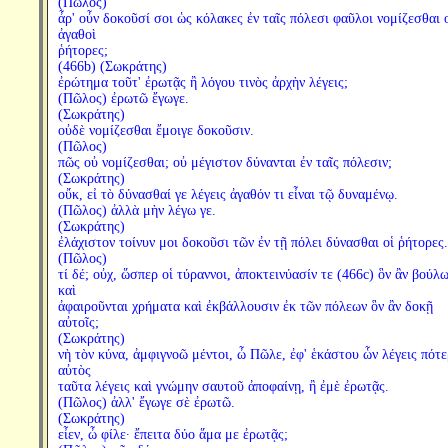
(Πῶλος)
ἆρ' οὖν δοκοῦσί σοι ὡς κόλακες ἐν ταῖς πόλεσι φαῦλοι νομίζεσθαι 
ἀγαθοὶ
ῥήτορες;
(466b) (Σωκράτης)
ἐρώτημα τοῦτ' ἐρωτᾷς ἢ λόγου τινὸς ἀρχὴν λέγεις;
(Πῶλος) ἐρωτῶ ἔγωγε.
(Σωκράτης)
οὐδὲ νομίζεσθαι ἔμοιγε δοκοῦσιν.
(Πῶλος)
πῶς οὐ νομίζεσθαι; οὐ μέγιστον δύνανται ἐν ταῖς πόλεσιν;
(Σωκράτης)
οὔκ, εἰ τὸ δύνασθαί γε λέγεις ἀγαθόν τι εἶναι τῷ δυναμένῳ.
(Πῶλος) ἀλλὰ μὴν λέγω γε.
(Σωκράτης)
ἐλάχιστον τοίνυν μοι δοκοῦσι τῶν ἐν τῇ πόλει δύνασθαι οἱ ῥήτορες.
(Πῶλος)
τί δέ; οὐχ, ὥσπερ οἱ τύραννοι, ἀποκτεινύασίν τε (466c) ὃν ἂν βούλω
καὶ
ἀφαιροῦνται χρήματα καὶ ἐκβάλλουσιν ἐκ τῶν πόλεων ὃν ἂν δοκῇ
αὐτοῖς;
(Σωκράτης)
νὴ τὸν κύνα, ἀμφιγνοῶ μέντοι, ὦ Πῶλε, ἐφ' ἑκάστου ὧν λέγεις πότ
αὐτὸς
ταῦτα λέγεις καὶ γνώμην σαυτοῦ ἀποφαίνῃ, ἢ ἐμὲ ἐρωτᾷς.
(Πῶλος) ἀλλ' ἔγωγε σὲ ἐρωτῶ.
(Σωκράτης)
εἶεν, ὦ φίλε· ἔπειτα δύο ἅμα με ἐρωτᾷς;