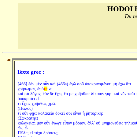
HODOI 
Du te
Texte grec :
[466] ἐὰν μὲν οὖν καὶ (466a) ἐγὼ σοῦ ἀποκρινομένου μὴ ἔχω ὅτι
χρήσωμαι, ἀπό
τε
ινε
καὶ σὺ λόγον, ἐὰν δὲ ἔχω, ἔα με χρῆσθαι· δίκαιον γάρ. καὶ νῦν ταύτ
ἀποκρίσει εἴ
τι ἔχεις χρῆσθαι, χρῶ.
(Πῶλος)
τί οὖν φῄς; κολακεία δοκεῖ σοι εἶναι ἡ ῥητορική;
(Σωκράτης)
κολακείας μὲν οὖν ἔγωγε εἶπον μόριον. ἀλλ' οὐ μνημονεύεις τηλικο
ὤν, ὦ
Πῶλε; τί τάχα δράσεις;