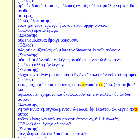
(Πῶλος)
ἆρ' οὖν δοκοῦσί σοι ὡς κόλακες ἐν ταῖς πόλεσι φαῦλοι νομίζεσθαι 
ἀγαθοὶ
ῥήτορες;
(466b) (Σωκράτης)
ἐρώτημα τοῦτ' ἐρωτᾷς ἢ λόγου τινὸς ἀρχὴν λέγεις;
(Πῶλος) ἐρωτῶ ἔγωγε.
(Σωκράτης)
οὐδὲ νομίζεσθαι ἔμοιγε δοκοῦσιν.
(Πῶλος)
πῶς οὐ νομίζεσθαι; οὐ μέγιστον δύνανται ἐν ταῖς πόλεσιν;
(Σωκράτης)
οὔκ, εἰ τὸ δύνασθαί γε λέγεις ἀγαθόν τι εἶναι τῷ δυναμένῳ.
(Πῶλος) ἀλλὰ μὴν λέγω γε.
(Σωκράτης)
ἐλάχιστον τοίνυν μοι δοκοῦσι τῶν ἐν τῇ πόλει δύνασθαι οἱ ῥήτορες.
(Πῶλος)
τί δέ; οὐχ, ὥσπερ οἱ τύραννοι, ἀποκ
τε
ινύασίν
τε
(466c) ὃν ἂν βούλω
καὶ
ἀφαιροῦνται χρήματα καὶ ἐκβάλλουσιν ἐκ τῶν πόλεων ὃν ἂν δοκῇ
αὐτοῖς;
(Σωκράτης)
νὴ τὸν κύνα, ἀμφιγνοῶ μέντοι, ὦ Πῶλε, ἐφ' ἑκάστου ὧν λέγεις πό
τε
αὐτὸς
ταῦτα λέγεις καὶ γνώμην σαυτοῦ ἀποφαίνῃ, ἢ ἐμὲ ἐρωτᾷς.
(Πῶλος) ἀλλ' ἔγωγε σὲ ἐρωτῶ.
(Σωκράτης)
εἶεν, ὦ φίλε· ἔπειτα δύο ἅμα με ἐρωτᾷς;