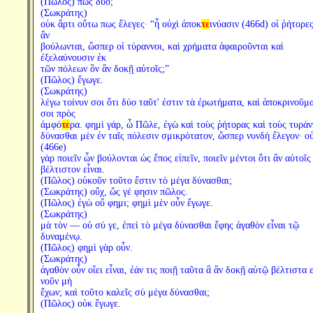
(Πῶλος) πῶς δύο;
(Σωκράτης)
οὐκ ἄρτι οὕτω πως ἔλεγες· “ἦ οὐχὶ ἀποκ
τε
ινύασιν (466d) οἱ ῥήτορε
ἂν
βούλωνται, ὥσπερ οἱ τύραννοι, καὶ χρήματα ἀφαιροῦνται καὶ
ἐξελαύνουσιν ἐκ
τῶν πόλεων ὃν ἂν δοκῇ αὐτοῖς;”
(Πῶλος) ἔγωγε.
(Σωκράτης)
λέγω τοίνυν σοι ὅτι δύο ταῦτ' ἐστιν τὰ ἐρωτήματα, καὶ ἀποκρινοῦμα
σοι πρὸς
ἀμφό
τε
ρα. φημὶ γάρ, ὦ Πῶλε, ἐγὼ καὶ τοὺς ῥήτορας καὶ τοὺς τυρά
δύνασθαι μὲν ἐν ταῖς πόλεσιν σμικρότατον, ὥσπερ νυνδὴ ἔλεγον· ο
(466e)
γὰρ ποιεῖν ὧν βούλονται ὡς ἔπος εἰπεῖν, ποιεῖν μέντοι ὅτι ἂν αὐτοῖς
βέλτιστον εἶναι.
(Πῶλος) οὐκοῦν τοῦτο ἔστιν τὸ μέγα δύνασθαι;
(Σωκράτης) οὔχ, ὥς γέ φησιν πῶλος.
(Πῶλος) ἐγὼ οὔ φημι; φημὶ μὲν οὖν ἔγωγε.
(Σωκράτης)
μὰ τὸν — οὐ σύ γε, ἐπεὶ τὸ μέγα δύνασθαι ἔφης ἀγαθὸν εἶναι τῷ
δυναμένῳ.
(Πῶλος) φημὶ γὰρ οὖν.
(Σωκράτης)
ἀγαθὸν οὖν οἴει εἶναι, ἐάν τις ποιῇ ταῦτα ἃ ἂν δοκῇ αὐτῷ βέλτιστα ε
νοῦν μὴ
ἔχων; καὶ τοῦτο καλεῖς σὺ μέγα δύνασθαι;
(Πῶλος) οὐκ ἔγωγε.