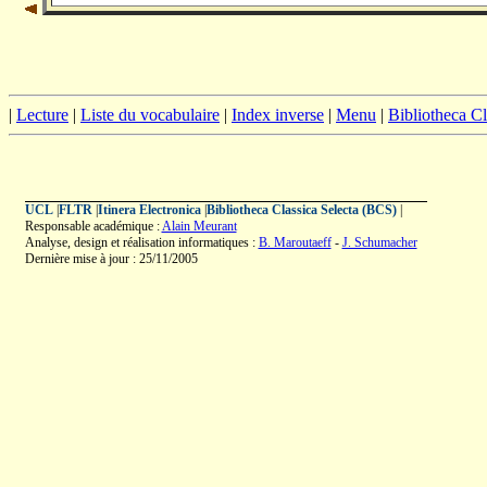
|
Lecture
|
Liste du vocabulaire
|
Index inverse
|
Menu
|
Bibliotheca C
UCL
|
FLTR
|
Itinera Electronica
|
Bibliotheca Classica Selecta (BCS)
|
Responsable académique :
Alain Meurant
Analyse, design et réalisation informatiques :
B. Maroutaeff
-
J. Schumacher
Dernière mise à jour : 25/11/2005