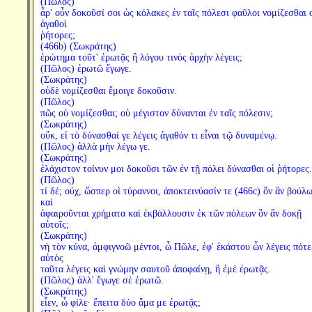
(Πῶλος)
ἆρ' οὖν δοκοῦσί σοι ὡς κόλακες ἐν ταῖς πόλεσι φαῦλοι νομίζεσθαι 
ἀγαθοὶ
ῥήτορες;
(466b) (Σωκράτης)
ἐρώτημα τοῦτ' ἐρωτᾷς ἢ λόγου τινὸς ἀρχὴν λέγεις;
(Πῶλος) ἐρωτῶ ἔγωγε.
(Σωκράτης)
οὐδὲ νομίζεσθαι ἔμοιγε δοκοῦσιν.
(Πῶλος)
πῶς οὐ νομίζεσθαι; οὐ μέγιστον δύνανται ἐν ταῖς πόλεσιν;
(Σωκράτης)
οὔκ, εἰ τὸ δύνασθαί γε λέγεις ἀγαθόν τι εἶναι τῷ δυναμένῳ.
(Πῶλος) ἀλλὰ μὴν λέγω γε.
(Σωκράτης)
ἐλάχιστον τοίνυν μοι δοκοῦσι τῶν ἐν τῇ πόλει δύνασθαι οἱ ῥήτορες.
(Πῶλος)
τί δέ; οὐχ, ὥσπερ οἱ τύραννοι, ἀποκτεινύασίν τε (466c) ὃν ἂν βούλω
καὶ
ἀφαιροῦνται χρήματα καὶ ἐκβάλλουσιν ἐκ τῶν πόλεων ὃν ἂν δοκῇ
αὐτοῖς;
(Σωκράτης)
νὴ τὸν κύνα, ἀμφιγνοῶ μέντοι, ὦ Πῶλε, ἐφ' ἑκάστου ὧν λέγεις πότ
αὐτὸς
ταῦτα λέγεις καὶ γνώμην σαυτοῦ ἀποφαίνῃ, ἢ ἐμὲ ἐρωτᾷς.
(Πῶλος) ἀλλ' ἔγωγε σὲ ἐρωτῶ.
(Σωκράτης)
εἶεν, ὦ φίλε· ἔπειτα δύο ἅμα με ἐρωτᾷς;