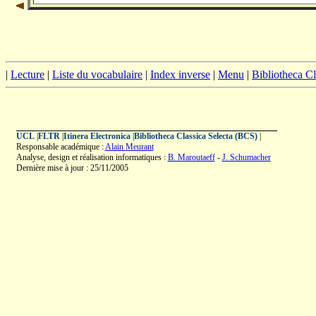
|
Lecture
|
Liste du vocabulaire
|
Index inverse
|
Menu
|
Bibliotheca C
UCL
|
FLTR
|
Itinera Electronica
|
Bibliotheca Classica Selecta (BCS)
|
Responsable académique :
Alain Meurant
Analyse, design et réalisation informatiques :
B. Maroutaeff
-
J. Schumacher
Dernière mise à jour : 25/11/2005