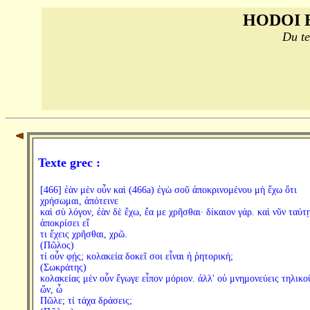
HODOI 
Du te
Texte grec :
[466] ἐὰν μὲν οὖν καὶ (466a) ἐγὼ σοῦ ἀποκρινομένου μὴ ἔχω ὅτι
χρήσωμαι, ἀπότεινε
καὶ σὺ λόγον, ἐὰν δὲ ἔχω, ἔα με χρῆσθαι· δίκαιον γάρ. καὶ νῦν ταύτ
ἀποκρίσει εἴ
τι ἔχεις χρῆσθαι, χρῶ.
(Πῶλος)
τί οὖν φῄς; κολακεία δοκεῖ σοι εἶναι ἡ ῥητορική;
(Σωκράτης)
κολακείας μὲν οὖν ἔγωγε εἶπον μόριον. ἀλλ' οὐ μνημονεύεις τηλικο
ὤν, ὦ
Πῶλε; τί τάχα δράσεις;