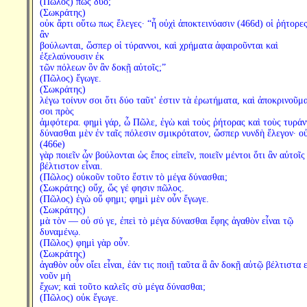
(Πῶλος) πῶς δύο;
(Σωκράτης)
οὐκ ἄρτι οὕτω πως ἔλεγες· “ἦ οὐχὶ ἀποκτεινύασιν (466d) οἱ ῥήτορε
ἂν
βούλωνται, ὥσπερ οἱ τύραννοι, καὶ χρήματα ἀφαιροῦνται καὶ
ἐξελαύνουσιν ἐκ
τῶν πόλεων ὃν ἂν δοκῇ αὐτοῖς;”
(Πῶλος) ἔγωγε.
(Σωκράτης)
λέγω τοίνυν σοι ὅτι δύο ταῦτ' ἐστιν τὰ ἐρωτήματα, καὶ ἀποκρινοῦμα
σοι πρὸς
ἀμφότερα. φημὶ γάρ, ὦ Πῶλε, ἐγὼ καὶ τοὺς ῥήτορας καὶ τοὺς τυράν
δύνασθαι μὲν ἐν ταῖς πόλεσιν σμικρότατον, ὥσπερ νυνδὴ ἔλεγον· ο
(466e)
γὰρ ποιεῖν ὧν βούλονται ὡς ἔπος εἰπεῖν, ποιεῖν μέντοι ὅτι ἂν αὐτοῖς
βέλτιστον εἶναι.
(Πῶλος) οὐκοῦν τοῦτο ἔστιν τὸ μέγα δύνασθαι;
(Σωκράτης) οὔχ, ὥς γέ φησιν πῶλος.
(Πῶλος) ἐγὼ οὔ φημι; φημὶ μὲν οὖν ἔγωγε.
(Σωκράτης)
μὰ τὸν — οὐ σύ γε, ἐπεὶ τὸ μέγα δύνασθαι ἔφης ἀγαθὸν εἶναι τῷ
δυναμένῳ.
(Πῶλος) φημὶ γὰρ οὖν.
(Σωκράτης)
ἀγαθὸν οὖν οἴει εἶναι, ἐάν τις ποιῇ ταῦτα ἃ ἂν δοκῇ αὐτῷ βέλτιστα ε
νοῦν μὴ
ἔχων; καὶ τοῦτο καλεῖς σὺ μέγα δύνασθαι;
(Πῶλος) οὐκ ἔγωγε.