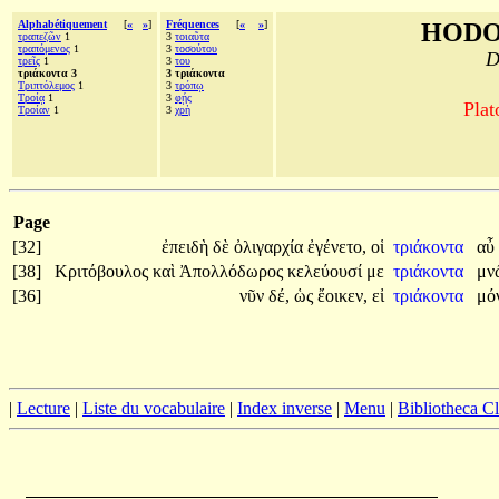
Alphabétiquement
[
«
»
]
Fréquences
[
«
»
]
HODO
τραπεζῶν
1
3
τοιαῦτα
τραπόμενος
1
3
τοσούτου
D
τρεῖς
1
3
του
τριάκοντα 3
3 τριάκοντα
Τριπτόλεμος
1
3
τρόπῳ
Τροίᾳ
1
3
φῄς
Plat
Τροίαν
1
3
χρὴ
Page
[32]
ἐπειδὴ
δὲ
ὀλιγαρχία
ἐγένετο,
οἱ
τριάκοντα
αὖ
[38]
Κριτόβουλος
καὶ
Ἀπολλόδωρος
κελεύουσί
με
τριάκοντα
μν
[36]
νῦν
δέ,
ὡς
ἔοικεν,
εἰ
τριάκοντα
μό
|
Lecture
|
Liste du vocabulaire
|
Index inverse
|
Menu
|
Bibliotheca C