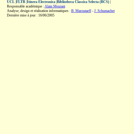
UCL
|
FLTR
|
Itinera Electronica
|
Bibliotheca Classica Selecta (BCS)
|
Responsable académique :
Alain Meurant
Analyse, design et réalisation informatiques :
B. Maroutaeff
-
J. Schumacher
Dernière mise à jour : 16/06/2005