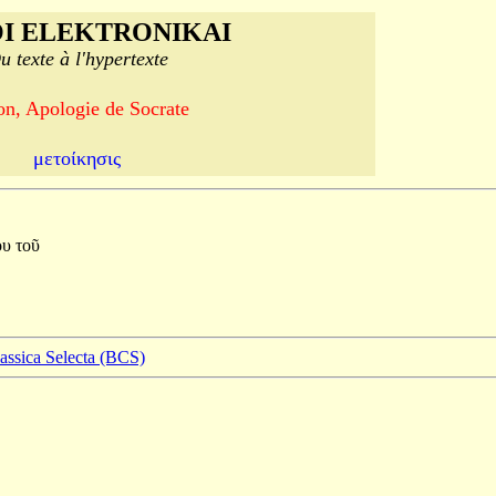
I ELEKTRONIKAI
u texte à l'hypertexte
on, Apologie de Socrate
μετοίκησις
ου
τοῦ
lassica Selecta (BCS)