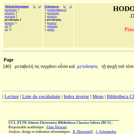
Alphabétiquement
[
«
»
]
Fréquences
[
«
»
]
HODO
μετέπεσον
1
1
μεταπεμψάμενοί
μέτεστιν
1
1
μετέπεσον
D
μετέωρα
2
1
μέτεστιν
μετοίκησις 1
1 μετοίκησις
μετρίως
1
1
μετρίως
μὴ
52
1
μηδαμῶς
Plat
μή
12
1
μηδεὶς
Page
[40]
μεταβολή
τις
τυγχάνει
οὖσα
καὶ
μετοίκησις
τῇ
ψυχῇ
τοῦ
τόπ
|
Lecture
|
Liste du vocabulaire
|
Index inverse
|
Menu
|
Bibliotheca C
UCL
|
FLTR
|
Itinera Electronica
|
Bibliotheca Classica Selecta (BCS)
|
Responsable académique :
Alain Meurant
Analyse, design et réalisation informatiques :
B. Maroutaeff
-
J. Schumacher