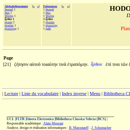
Alphabétiquement
[
«
»
]
Fréquences
[
«
»
]
HODO
ἤκουσέ
1
1
ἤκουσέ
ἥκω
1
1
ἥκω
D
Ἠλεῖος
1
1
Ἠλεῖος
ἦλθον 1
1 ἦλθον
ἡλικίᾳ
2
1
ἡλικίαν
ἡλικίαν
1
1
ἡλικιώτης
Plat
ἡλικιώτης
1
1
ἡμᾶς
Page
[21]
ζήτησιν
αὐτοῦ
τοιαύτην
τινὰ
ἐτραπόμην.
ἦλθον
ἐπί
τινα
τῶν
|
Lecture
|
Liste du vocabulaire
|
Index inverse
|
Menu
|
Bibliotheca C
UCL
|
FLTR
|
Itinera Electronica
|
Bibliotheca Classica Selecta (BCS)
|
Responsable académique :
Alain Meurant
Analyse, design et réalisation informatiques :
B. Maroutaeff
-
J. Schumacher