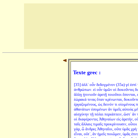
Texte grec :
[35] ἀλλ᾽ οὖν δεδογμένον (35a) γέ ἐστ
ἀνθρώπων. εἰ οὖν ὑμῶν οἱ δοκοῦντες δια
ἄλλῃ ᾑτινιοῦν ἀρετῇ τοιοῦτοι ἔσονται,
ἑώρακά τινας ὅταν κρίνωνται, δοκοῦντας
ἐργαζομένους, ὡς δεινόν τι οἰομένους 
ἀθανάτων ἐσομένων ἂν ὑμεῖς αὐτοὺς μὴ
αἰσχύνην τῇ πόλει περιάπτειν, ὥστ᾽ ἄν 
οἱ διαφέροντες Ἀθηναίων εἰς ἀρετήν, οὓ
ταῖς ἄλλαις τιμαῖς προκρίνουσιν, οὗτο
γάρ, ὦ ἄνδρες Ἀθηναῖοι, οὔτε ὑμᾶς χρὴ
εἶναι, οὔτ᾽, ἂν ἡμεῖς ποιῶμεν, ὑμᾶς ἐπι