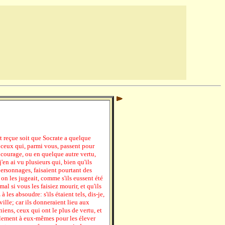
nt reçue soit que Socrate a quelque
 ceux qui, parmi vous, passent pour
n courage, ou en quelque autre vertu,
j'en ai vu plusieurs qui, bien qu'ils
ersonnages, faisaient pourtant des
n les jugeait, comme s'ils eussent été
mal si vous les faisiez mourir, et qu'ils
les absoudre: s'ils étaient tels, dis-je,
 ville; car ils donneraient lieu aux
iens, ceux qui ont le plus de vertu, et
blement à eux-mêmes pour les élever