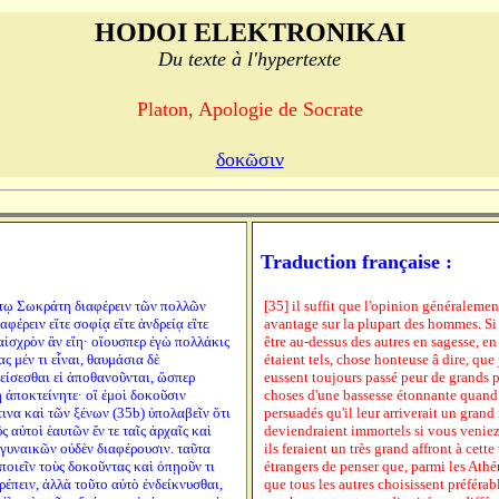
HODOI ELEKTRONIKAI
Du texte à l'hypertexte
Platon, Apologie de Socrate
δοκῶσιν
Traduction française :
ί τῳ Σωκράτη διαφέρειν τῶν πολλῶν
[35] il suffit que l'opinion généraleme
φέρειν εἴτε σοφίᾳ εἴτε ἀνδρείᾳ εἴτε
avantage sur la plupart des hommes. Si
 αἰσχρὸν ἂν εἴη· οἵουσπερ ἐγὼ πολλάκις
être au-dessus des autres en sagesse, e
 μέν τι εἶναι, θαυμάσια δὲ
étaient tels, chose honteuse â dire, que 
πείσεσθαι εἰ ἀποθανοῦνται, ὥσπερ
eussent toujours passé peur de grands p
 ἀποκτείνητε· οἳ ἐμοὶ δοκοῦσιν
choses d'une bassesse étonnante quand o
τινα καὶ τῶν ξένων (35b) ὑπολαβεῖν ὅτι
persuadés qu'il leur arriverait un grand 
ς αὐτοὶ ἑαυτῶν ἔν τε ταῖς ἀρχαῖς καὶ
deviendraient immortels si vous veniez à 
ι γυναικῶν οὐδὲν διαφέρουσιν. ταῦτα
ils feraient un très grand affront à cette
 ποιεῖν τοὺς δοκοῦντας καὶ ὁπῃοῦν τι
étrangers de penser que, parmi les Athén
τρέπειν, ἀλλὰ τοῦτο αὐτὸ ἐνδείκνυσθαι,
que tous les autres choisissent préféra