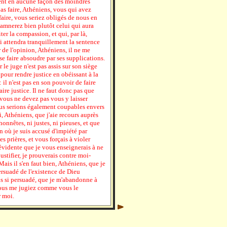
rent en aucune façon des moindres
as faire, Athéniens, vous qui avez
faire, vous seriez obligés de nous en
amnerez bien plutôt celui qui aura
ter la compassion, et qui, par là,
ui attendra tranquillement la sentence
de l'opinion, Athéniens, il ne me
 se faire absoudre par ses supplications.
r le juge n'est pas assis sur son siège
s pour rendre justice en obéissant à la
 : il n'est pas en son pouvoir de faire
faire justice. Il ne faut donc pas que
vous ne devez pas vous y laisser
ous serions également coupables envers
, Athéniens, que j'aie recours auprès
honnêtes, ni justes, ni pieuses, et que
n où je suis accusé d'impiété par
es prières, et vous forçais à violer
 évidente que je vous enseignerais à ne
ustifier, je prouverais contre moi-
ais il s'en faut bien, Athéniens, que je
ersuadé de l'existence de Dieu
is si persuadé, que je m'abandonne à
vous me jugiez comme vous le
r moi.