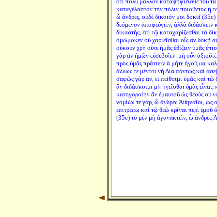
ὅτι πολὺ μᾶλλον καταψηφιεῖσθε τοῦ τὰ
καταγέλαστον τὴν πόλιν ποιοῦντος ἢ το
ὦ ἄνδρες, οὐδὲ δίκαιόν μοι δοκεῖ (35c)
δεόμενον ἀποφεύγειν, ἀλλὰ διδάσκειν κ
δικαστής, ἐπὶ τῷ καταχαρίζεσθαι τὰ δίκα
ὀμώμοκεν οὐ χαριεῖσθαι οἷς ἂν δοκῇ αὐ
οὔκουν χρὴ οὔτε ἡμᾶς ἐθίζειν ὑμᾶς ἐπιο
γὰρ ἂν ἡμῶν εὐσεβοῖεν. μὴ οὖν ἀξιοῦτέ 
πρὸς ὑμᾶς πράττειν ἃ μήτε ἡγοῦμαι καλὰ
ἄλλως τε μέντοι νὴ Δία πάντως καὶ ἀσ
σαφῶς γὰρ ἄν, εἰ πείθοιμι ὑμᾶς καὶ τῷ
ἂν διδάσκοιμι μὴ ἡγεῖσθαι ὑμᾶς εἶναι,
κατηγοροίην ἂν ἐμαυτοῦ ὡς θεοὺς οὐ νο
νομίζω τε γάρ, ὦ ἄνδρες Ἀθηναῖοι, ὡς 
ἐπιτρέπω καὶ τῷ θεῷ κρῖναι περὶ ἐμοῦ ὅπ
(35e) τὸ μὲν μὴ ἀγανακτεῖν, ὦ ἄνδρες 