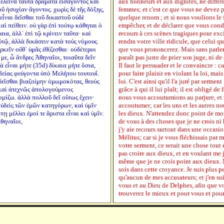
 ἐλεινὰ ταῦτα δράματα εἰσάγοντος καὶ
aux honneurs et aux dignités, ne diffé
ῦ ἡσυχίαν ἄγοντος. χωρὶς δὲ τῆς δόξης,
femmes; et c'est ce que vous ne devez p
 εἶναι δεῖσθαι τοῦ δικαστοῦ οὐδὲ
quelque renom ; et si nous voulions le 
αὶ πείθειν. οὐ γὰρ ἐπὶ τούτῳ κάθηται ὁ
empêcher, et de déclarer que vous cond
ια, ἀλλ᾽ ἐπὶ τῷ κρίνειν ταῦτα· καὶ
recours à ces scènes tragiques pour exci
τῷ, ἀλλὰ δικάσειν κατὰ τοὺς νόμους.
rendra votre ville ridicule, que celui q
ρκεῖν οὔθ᾽ ὑμᾶς ἐθίζεσθαι· οὐδέτεροι
que vous prononcerez. Mais sans parler 
με, ὦ ἄνδρες Ἀθηναῖοι, τοιαῦτα δεῖν
paraît pas juste de prier son juge, ni de
 εἶναι μήτε (35d) δίκαια μήτε ὅσια,
Il faut le persuader et le convaincre : ca
εβείας φεύγοντα ὑπὸ Μελήτου τουτουΐ.
pour faire plaisir en violant la loi, mai
 δεῖσθαι βιαζοίμην ὀμωμοκότας, θεοὺς
loi. C'est ainsi qu'il l'a juré par serment
 καὶ ἀτεχνῶς ἀπολογούμενος
grâce à qui il lui plaît; il est obligé de 
μίζω. ἀλλὰ πολλοῦ δεῖ οὕτως ἔχειν·
nous vous accoutumions au parjure, et 
οὐδεὶς τῶν ἐμῶν κατηγόρων, καὶ ὑμῖν
accoutumer; car les uns et les autres n
ῃ μέλλει ἐμοί τε ἄριστα εἶναι καὶ ὑμῖν.
les dieux. N'attendez donc point de moi
Ἀθηναῖοι,
de vous à des choses que je ne crois ni 
j'y aie recours surtout dans une occasio
Mélitus; car si je vous fléchissais par m
votre serment, ce serait une chose tout
pas croire aux dieux, et en voulant me j
même que je ne crois point aux dieux. M
sois dans cette croyance. Je suis plus p
qu'aucun de mes accusateurs; et j'en su
vous et au Dieu de Delphes, afin que 
trouverez le mieux et pour vous et pou