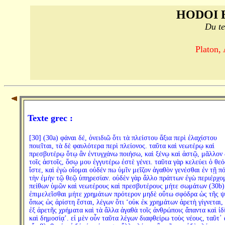
HODOI 
Du te
Platon,
Texte grec :
[30] (30a) φάναι δέ, ὀνειδιῶ ὅτι τὰ πλείστου ἄξια περὶ ἐλαχίστου
ποιεῖται, τὰ δὲ φαυλότερα περὶ πλείονος. ταῦτα καὶ νεωτέρῳ καὶ
πρεσβυτέρῳ ὅτῳ ἂν ἐντυγχάνω ποιήσω, καὶ ξένῳ καὶ ἀστῷ, μᾶλλον 
τοῖς ἀστοῖς, ὅσῳ μου ἐγγυτέρω ἐστὲ γένει. ταῦτα γὰρ κελεύει ὁ θεό
ἴστε, καὶ ἐγὼ οἴομαι οὐδέν πω ὑμῖν μεῖζον ἀγαθὸν γενέσθαι ἐν τῇ πό
τὴν ἐμὴν τῷ θεῷ ὑπηρεσίαν. οὐδὲν γὰρ ἄλλο πράττων ἐγὼ περιέρχο
πείθων ὑμῶν καὶ νεωτέρους καὶ πρεσβυτέρους μήτε σωμάτων (30b)
ἐπιμελεῖσθαι μήτε χρημάτων πρότερον μηδὲ οὕτω σφόδρα ὡς τῆς ψ
ὅπως ὡς ἀρίστη ἔσται, λέγων ὅτι ‘οὐκ ἐκ χρημάτων ἀρετὴ γίγνεται,
ἐξ ἀρετῆς χρήματα καὶ τὰ ἄλλα ἀγαθὰ τοῖς ἀνθρώποις ἅπαντα καὶ ἰδ
καὶ δημοσίᾳ’. εἰ μὲν οὖν ταῦτα λέγων διαφθείρω τοὺς νέους, ταῦτ᾽ 