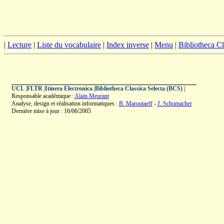
|
Lecture
|
Liste du vocabulaire
|
Index inverse
|
Menu
|
Bibliotheca C
UCL
|
FLTR
|
Itinera Electronica
|
Bibliotheca Classica Selecta (BCS)
|
Responsable académique :
Alain Meurant
Analyse, design et réalisation informatiques :
B. Maroutaeff
-
J. Schumacher
Dernière mise à jour : 16/06/2005