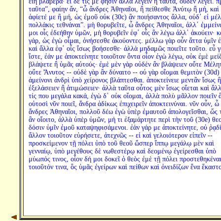
εἴη βλαβερά· εἰ δέ τίς μέ φησιν ἄλλα λέγειν ἢ ταῦτα, οὐδὲν λέγει. π
ταῦτα”, φαίην ἄν, “ὦ ἄνδρες Ἀθηναῖοι, ἢ πείθεσθε Ἀνύτῳ ἢ μή, καὶ
ἀφίετέ με ἢ μή, ὡς ἐμοῦ οὐκ (30c) ἂν ποιήσαντος ἄλλα, οὐδ᾽ εἰ μέ
πολλάκις τεθνάναι”. μὴ θορυβεῖτε, ὦ ἄνδρες Ἀθηναῖοι, ἀλλ᾽ ἐμμείν
μοι οἷς ἐδεήθην ὑμῶν, μὴ θορυβεῖν ἐφ᾽ οἷς ἂν λέγω ἀλλ᾽ ἀκούειν· κ
γάρ, ὡς ἐγὼ οἶμαι, ὀνήσεσθε ἀκούοντες. μέλλω γὰρ οὖν ἄττα ὑμῖν ἐ
καὶ ἄλλα ἐφ᾽ οἷς ἴσως βοήσεσθε· ἀλλὰ μηδαμῶς ποιεῖτε τοῦτο. εὖ 
ἴστε, ἐάν με ἀποκτείνητε τοιοῦτον ὄντα οἷον ἐγὼ λέγω, οὐκ ἐμὲ μεί
βλάψετε ἢ ὑμᾶς αὐτούς· ἐμὲ μὲν γὰρ οὐδὲν ἂν βλάψειεν οὔτε Μέλη
οὔτε Ἄνυτος -- οὐδὲ γὰρ ἂν δύναιτο -- οὐ γὰρ οἴομαι θεμιτὸν (30d) 
ἀμείνονι ἀνδρὶ ὑπὸ χείρονος βλάπτεσθαι. ἀποκτείνειε μεντἂν ἴσως ἢ
ἐξελάσειεν ἢ ἀτιμώσειεν· ἀλλὰ ταῦτα οὗτος μὲν ἴσως οἴεται καὶ ἄλ
τίς που μεγάλα κακά, ἐγὼ δ᾽ οὐκ οἴομαι, ἀλλὰ πολὺ μᾶλλον ποιεῖν 
οὑτοσὶ νῦν ποιεῖ, ἄνδρα ἀδίκως ἐπιχειρεῖν ἀποκτεινύναι. νῦν οὖν, ὦ
ἄνδρες Ἀθηναῖοι, πολλοῦ δέω ἐγὼ ὑπὲρ ἐμαυτοῦ ἀπολογεῖσθαι, ὥς 
ἂν οἴοιτο, ἀλλὰ ὑπὲρ ὑμῶν, μή τι ἐξαμάρτητε περὶ τὴν τοῦ (30e) θε
δόσιν ὑμῖν ἐμοῦ καταψηφισάμενοι. ἐὰν γάρ με ἀποκτείνητε, οὐ ῥᾳδ
ἄλλον τοιοῦτον εὑρήσετε, ἀτεχνῶς -- εἰ καὶ γελοιότερον εἰπεῖν --
προσκείμενον τῇ πόλει ὑπὸ τοῦ θεοῦ ὥσπερ ἵππῳ μεγάλῳ μὲν καὶ
γενναίῳ, ὑπὸ μεγέθους δὲ νωθεστέρῳ καὶ δεομένῳ ἐγείρεσθαι ὑπὸ
μύωπός τινος, οἷον δή μοι δοκεῖ ὁ θεὸς ἐμὲ τῇ πόλει προστεθηκένα
τοιοῦτόν τινα, ὃς ὑμᾶς ἐγείρων καὶ πείθων καὶ ὀνειδίζων ἕνα ἕκαστ