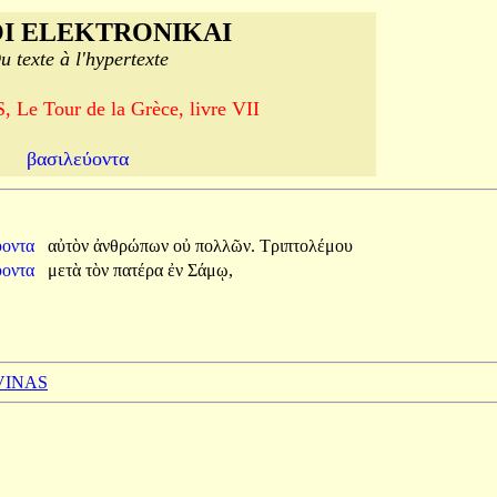
I ELEKTRONIKAI
u texte à l'hypertexte
Le Tour de la Grèce, livre VII
βασιλεύοντα
ύοντα
αὐτὸν
ἀνθρώπων
οὐ
πολλῶν.
Τριπτολέμου
ύοντα
μετὰ
τὸν
πατέρα
ἐν
Σάμῳ,
 VINAS