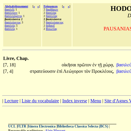
Alphabétiquement
[
«
»
]
Fréquences
[
«
»
]
HODO
βασιλεῖς
1
2
βαρβάρων
βασιλεύειν
1
2
βασιλέας
D
βασιλευόμενος
1
2
βασιλείας
βασιλεύοντα 2
2 βασιλεύοντα
βασιλεύοντος
3
2
βασιλεύσαντος
βασιλεὺς
5
2
βεβαιοῖ
PAUSANIAS, 
βασιλεύς
1
2
Βοιωτίας
Livre, Chap.
[7, 18]
οἰκῆσαι
πρῶτον
ἐν
τῇ
χώρᾳ,
βασιλε
[7, 4]
στρατεύουσιν
ἐπὶ
Λεώγορον
τὸν
Προκλέους,
βασιλε
|
Lecture
|
Liste du vocabulaire
|
Index inverse
|
Menu
|
Site d'Agnes
UCL
|
FLTR
|
Itinera Electronica
|
Bibliotheca Classica Selecta (BCS)
|
Responsable académique :
Alain Meurant