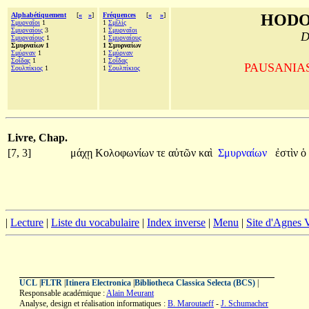
Alphabétiquement
[
«
»
]
Fréquences
[
«
»
]
HODO
Σμυρναῖοι
1
1
Σμῖλίς
Σμυρναίοις
3
1
Σμυρναῖοι
D
Σμυρναίους
1
1
Σμυρναίους
Σμυρναίων 1
1 Σμυρναίων
Σμύρναν
1
1
Σμύρναν
Σοΐδας
1
1
Σοΐδας
PAUSANIAS, 
Σουλπίκιος
1
1
Σουλπίκιος
Livre, Chap.
[7, 3]
μάχῃ
Κολοφωνίων
τε
αὐτῶν
καὶ
Σμυρναίων
ἐστὶν
ὁ
|
Lecture
|
Liste du vocabulaire
|
Index inverse
|
Menu
|
Site d'Agnes
UCL
|
FLTR
|
Itinera Electronica
|
Bibliotheca Classica Selecta (BCS)
|
Responsable académique :
Alain Meurant
Analyse, design et réalisation informatiques :
B. Maroutaeff
-
J. Schumacher