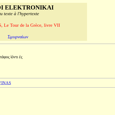
I ELEKTRONIKAI
u texte à l'hypertexte
Le Tour de la Grèce, livre VII
Σμυρναίων
τάφος
ἰόντι
ἐς
 VINAS