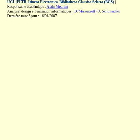
UCL
|
FLTR
|
Itinera Electronica
|
Bibliotheca Classica Selecta (BCS)
|
Responsable académique :
Alain Meurant
Analyse, design et réalisation informatiques :
B. Maroutaeff
-
J. Schumacher
Dernière mise à jour : 16/01/2007