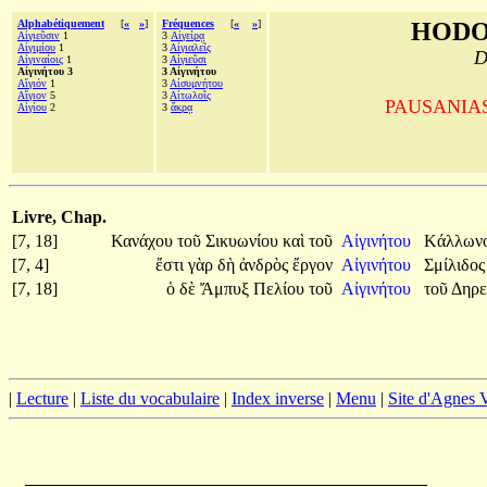
Alphabétiquement
[
«
»
]
Fréquences
[
«
»
]
HODO
Αἰγιεῦσιν
1
3
Αἰγείρᾳ
Αἰγιμίου
1
3
Αἰγιαλεῖς
D
Αἰγιναίοις
1
3
Αἰγιεῦσι
Αἰγινήτου 3
3 Αἰγινήτου
Αἴγιόν
1
3
Αἰσυμνήτου
Αἴγιον
5
3
Αἰτωλοῖς
PAUSANIAS, 
Αἰγίου
2
3
ἄκρᾳ
Livre, Chap.
[7, 18]
Κανάχου
τοῦ
Σικυωνίου
καὶ
τοῦ
Αἰγινήτου
Κάλλων
[7, 4]
ἔστι
γὰρ
δὴ
ἀνδρὸς
ἔργον
Αἰγινήτου
Σμίλιδο
[7, 18]
ὁ
δὲ
Ἄμπυξ
Πελίου
τοῦ
Αἰγινήτου
τοῦ
Δηρε
|
Lecture
|
Liste du vocabulaire
|
Index inverse
|
Menu
|
Site d'Agnes