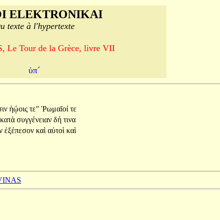
I ELEKTRONIKAI
u texte à l'hypertexte
Le Tour de la Grèce, livre VII
ὑπ´
σιν
ἠῴοις
τε"
Ῥωμαῖοί
τε
κατὰ
συγγένειαν
δή
τινα
ῶν
ἐξέπεσον
καὶ
αὐτοὶ
καὶ
 VINAS