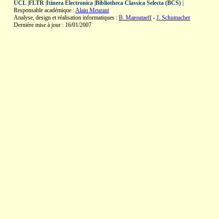
UCL
|
FLTR
|
Itinera Electronica
|
Bibliotheca Classica Selecta (BCS)
|
Responsable académique :
Alain Meurant
Analyse, design et réalisation informatiques :
B. Maroutaeff
-
J. Schumacher
Dernière mise à jour : 16/01/2007