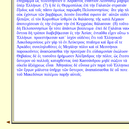
ἐπίγραμμα ὡς τελευτήσειεν ὁ Ἄδραστος ἐναντίον Λεοννάτῳ μαχόμε
ὑπὲρ Ἑλλήνων. (7) ἡ δὲ ἐς Θερμοπύλας ἐπὶ τὴν Γαλατῶν στρατιὰν
ἔξοδος καὶ τοῖς πᾶσιν ὁμοίως παρώφθη Πελοποννησίοις· ἅτε γὰρ πλ
οὐκ ἐχόντων τῶν βαρβάρων, δεινὸν ἔσεσθαί σφισιν ἀπ´ αὐτῶν οὐδὲ
ἤλπιζον, εἰ τὸν Κορινθίων ἰσθμὸν ἐκ θαλάσσης τῆς κατὰ Λέχαιον
ἀποτειχίσειαν ἐς τὴν ἑτέραν τὴν ἐπὶ Κεγχρέαις θάλασσαν. (8) τοῦτο
δὴ Πελοποννησίων ἦν τότε ἁπάντων βούλευμα· ἐπεὶ δὲ Γαλάται ναυ
ὅντινα δὴ τρόπον διαβεβήκεσαν ἐς τὴν Ἀσίαν, ἐνταῦθα εἶχεν οὕτω τ
Ἑλλήνων. προεστήκεσαν κατ´ ἰσχὺν οὐδένες ἔτι τοῦ Ἑλληνικοῦ·
Λακεδαιμονίους μὲν γὰρ τὸ ἐν Λεύκτροις πταῖσμα καὶ ἅμα οἵ τε
Ἀρκάδες συνεληλυθότες ἐς Μεγάλην πόλιν καὶ οἱ Μεσσήνιοι
παροικοῦντες ἀνασώσασθαι τὴν προτέραν ἔτι εὐδαιμονίαν ἐκώλυον·
Θηβαίοις δὲ ἐς τοσοῦτο ἠρήμωσεν Ἀλέξανδρος τὴν πόλιν, ὡς ἔτεσι
ὕστερον οὐ πολλοῖς καταχθέντας ὑπὸ Κασσάνδρου μηδὲ σώζειν τὰ
οἰκεῖα ἀξιόχρεως εἶναι· Ἀθηναίοις δὲ εὔνοια μὲν παρὰ τοῦ Ἑλληνικ
τῶν ἔργων μάλιστα ὑπῆρχε τῶν ὕστερον, ἀναπαύσασθαι δὲ οὔ ποτε 
τοῦ Μακεδόνων πολέμου παρῆν αὐτοῖς.