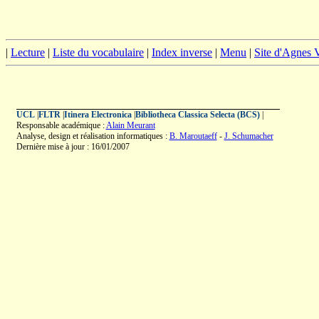
|
Lecture
|
Liste du vocabulaire
|
Index inverse
|
Menu
|
Site d'Agnes
UCL
|
FLTR
|
Itinera Electronica
|
Bibliotheca Classica Selecta (BCS)
|
Responsable académique :
Alain Meurant
Analyse, design et réalisation informatiques :
B. Maroutaeff
-
J. Schumacher
Dernière mise à jour : 16/01/2007