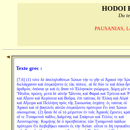
HODOI 
Du te
PAUSANIAS, Le T
Texte grec :
[7,6] (1) τότε δὲ ἀπεληλυθότων Ἰώνων τήν τε γῆν οἱ Ἀχαιοὶ τὴν Ἰώ
διελάγχανον καὶ ἐσῳκίζοντο ἐς τὰς πόλεις. αἱ δὲ δύο τε καὶ δέκα ἦσ
ἀριθμόν, ὁπόσαι γε καὶ ἐς ἅπαν τὸ Ἑλληνικὸν γνώριμοι, Δύμη μὲν 
Ἤλιδος πρώτη, μετὰ δὲ αὐτὴν Ὤλενος καὶ Φαραὶ καὶ Τρίτεια καὶ Ῥ
καὶ Αἴγιον καὶ Κερύνεια καὶ Βοῦρα, ἐπὶ ταύταις δὲ Ἑλίκη καὶ Αἰγαί 
καὶ Αἴγειρα καὶ Πελλήνη πρὸς τῆς Σικυωνίας ἐσχάτη· ἐς ταύτας οἱ
Ἀχαιοὶ καὶ οἱ βασιλεῖς αὐτῶν ἐσῳκίζοντο πρότερον ἔτι ὑπὸ Ἰώνων
οἰκουμένας. (2) ἦσαν δὲ οἱ τὸ μέγιστον ἐν τοῖς Ἀχαιοῖς ἔχοντες κρά
οἵ τε Τισαμενοῦ παῖδες Δαϊμένης καὶ Σπάρτων καὶ Τέλλις τε καὶ
Λεοντομένης· Κομήτης δὲ ὁ πρεσβύτατος τῶν Τισαμενοῦ παίδων
πρότερον ἔτι διεβεβήκει ναυσὶν ἐς τὴν Ἀσίαν. οὗτοί τε δὴ τηνικαῦτα