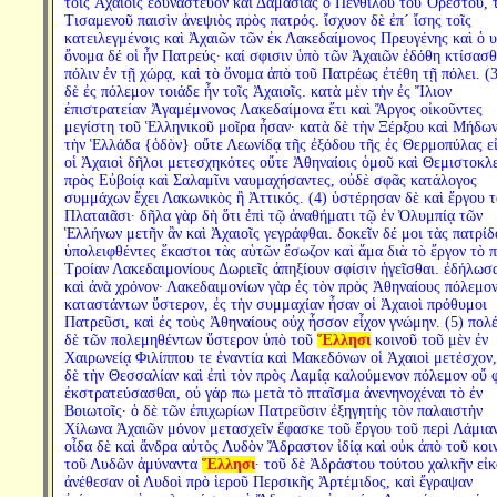
τοῖς Ἀχαιοῖς ἐδυνάστευον καὶ Δαμασίας ὁ Πενθίλου τοῦ Ὀρέστου, τ
Τισαμενοῦ παισὶν ἀνεψιὸς πρὸς πατρός. ἴσχυον δὲ ἐπ´ ἴσης τοῖς
κατειλεγμένοις καὶ Ἀχαιῶν τῶν ἐκ Λακεδαίμονος Πρευγένης καὶ ὁ υ
ὄνομα δέ οἱ ἦν Πατρεύς· καί σφισιν ὑπὸ τῶν Ἀχαιῶν ἐδόθη κτίσασθ
πόλιν ἐν τῇ χώρᾳ, καὶ τὸ ὄνομα ἀπὸ τοῦ Πατρέως ἐτέθη τῇ πόλει. (3
δὲ ἐς πόλεμον τοιάδε ἦν τοῖς Ἀχαιοῖς. κατὰ μὲν τὴν ἐς Ἴλιον
ἐπιστρατείαν Ἀγαμέμνονος Λακεδαίμονα ἔτι καὶ Ἄργος οἰκοῦντες
μεγίστη τοῦ Ἑλληνικοῦ μοῖρα ἦσαν· κατὰ δὲ τὴν Ξέρξου καὶ Μήδων
τὴν Ἑλλάδα {ὁδὸν} οὔτε Λεωνίδᾳ τῆς ἐξόδου τῆς ἐς Θερμοπύλας εἰ
οἱ Ἀχαιοὶ δῆλοι μετεσχηκότες οὔτε Ἀθηναίοις ὁμοῦ καὶ Θεμιστοκλε
πρὸς Εὐβοίᾳ καὶ Σαλαμῖνι ναυμαχήσαντες, οὐδὲ σφᾶς κατάλογος
συμμάχων ἔχει Λακωνικὸς ἢ Ἀττικός. (4) ὑστέρησαν δὲ καὶ ἔργου 
Πλαταιᾶσι· δῆλα γὰρ δὴ ὅτι ἐπὶ τῷ ἀναθήματι τῷ ἐν Ὀλυμπίᾳ τῶν
Ἑλλήνων μετῆν ἂν καὶ Ἀχαιοῖς γεγράφθαι. δοκεῖν δέ μοι τὰς πατρίδ
ὑπολειφθέντες ἕκαστοι τὰς αὑτῶν ἔσωζον καὶ ἅμα διὰ τὸ ἔργον τὸ 
Τροίαν Λακεδαιμονίους Δωριεῖς ἀπηξίουν σφίσιν ἡγεῖσθαι. ἐδήλωσ
καὶ ἀνὰ χρόνον· Λακεδαιμονίων γὰρ ἐς τὸν πρὸς Ἀθηναίους πόλεμο
καταστάντων ὕστερον, ἐς τὴν συμμαχίαν ἦσαν οἱ Ἀχαιοὶ πρόθυμοι
Πατρεῦσι, καὶ ἐς τοὺς Ἀθηναίους οὐχ ἧσσον εἶχον γνώμην. (5) πολ
δὲ τῶν πολεμηθέντων ὕστερον ὑπὸ τοῦ
Ἕλλησι
κοινοῦ τοῦ μὲν ἐν
Χαιρωνείᾳ Φιλίππου τε ἐναντία καὶ Μακεδόνων οἱ Ἀχαιοὶ μετέσχον,
δὲ τὴν Θεσσαλίαν καὶ ἐπὶ τὸν πρὸς Λαμίᾳ καλούμενον πόλεμον οὔ 
ἐκστρατεύσασθαι, οὐ γάρ πω μετὰ τὸ πταῖσμα ἀνενηνοχέναι τὸ ἐν
Βοιωτοῖς· ὁ δὲ τῶν ἐπιχωρίων Πατρεῦσιν ἐξηγητὴς τὸν παλαιστὴν
Χίλωνα Ἀχαιῶν μόνον μετασχεῖν ἔφασκε τοῦ ἔργου τοῦ περὶ Λάμιαν
οἶδα δὲ καὶ ἄνδρα αὐτὸς Λυδὸν Ἄδραστον ἰδίᾳ καὶ οὐκ ἀπὸ τοῦ κοι
τοῦ Λυδῶν ἀμύναντα
Ἕλλησι
· τοῦ δὲ Ἀδράστου τούτου χαλκῆν εἰκ
ἀνέθεσαν οἱ Λυδοὶ πρὸ ἱεροῦ Περσικῆς Ἀρτέμιδος, καὶ ἔγραψαν