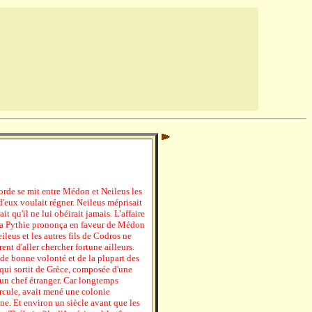
corde se mit entre Médon et Neileus les
'eux voulait régner. Neileus méprisait
ait qu'il ne lui obéirait jamais. L'affaire
, la Pythie prononça en faveur de Médon
leus et les autres fils de Codros ne
ent d'aller chercher fortune ailleurs.
 de bonne volonté et de la plupart des
 qui sortit de Grèce, composée d'une
un chef étranger. Car longtemps
rcule, avait mené une colonie
e. Et environ un siècle avant que les