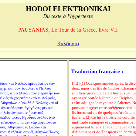
HODOI ELEKTRONIKAI
Du texte à l'hypertexte
PAUSANIAS, Le Tour de la Grèce, livre VII
Καλάοντα
Traduction française :
Μέδων καὶ Νειλεὺς πρεσβύτατοι τῶν
[7,2] (1) Quelques années après, la dis
χῆς, καὶ οὐκ ἔφασκεν ὁ Νειλεὺς
deux aînés des fils de Codros. Chacun d
ντος, ὅτι ὁ Μέδων τὸν ἕτερον ἦν τῶν
son frère parce qu'il était boiteux, et jur
ῖν ἐς τὸ χρηστήριον τὸ ἐν Δελφοῖς,
ayant été portée à l'oracle de Delphes
Ἀθηναίων. οὕτω δὴ ὁ Νειλεὺς καὶ οἱ
et lui adjugea le royaume d'Athènes. Nei
 ἀπεστάλησαν, ἀγαγόντες μὲν καὶ
pouvant digérer cette préférence résolur
 πλεῖστόν σφισιν ἦσαν τοῦ
Ils furent suivis de quelques Athéniens
λλάδος τρίτος δὴ οὗτος στόλος ὑπὸ
Ioniens. (2) Ce fut la troisième colonie
ς ἐστάλησαν. τὰ μὲν γὰρ ἀρχαιότατα
multitude étrangère et commandée par 
ους, Ἀθηναίοις ἐς Σαρδὼ καὶ
auparavant Iolaos Thébain, neveu d'He
τερον ἢ ἐξέπλευσαν ἐξ Ἀθηνῶν Ἴωνες,
d'Athéniens et de Thespiens en Sardaign