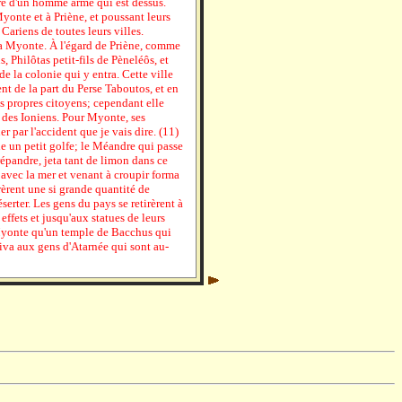
re d'un homme armé qui est dessus.
Myonte et à Priène, et poussant leurs
Cariens de toutes leurs villes.
la Myonte. À l'égard de Priène, comme
, Philôtas petit-fils de Pèneléôs, et
de la colonie qui y entra. Cette ville
t de la part du Perse Taboutos, et en
es propres citoyens; cependant elle
 des Ioniens. Pour Myonte, ses
r par l'accident que je vais dire. (11)
lle un petit golfe; le Méandre qui passe
e répandre, jeta tant de limon dans ce
avec la mer et venant à croupir forma
èrent une si grande quantité de
serter. Les gens du pays se retirèrent à
ffets et jusqu'aux statues de leurs
 Myonte qu'un temple de Bacchus qui
iva aux gens d'Atarnée qui sont au-