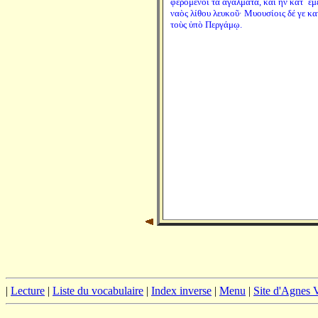
φερόμενοι τὰ ἀγάλματα, καὶ ἦν κατ´ ἐμ
ναὸς λίθου λευκοῦ· Μυουσίοις δέ γε κα
τοὺς ὑπὸ Περγάμῳ.
|
Lecture
|
Liste du vocabulaire
|
Index inverse
|
Menu
|
Site d'Agnes