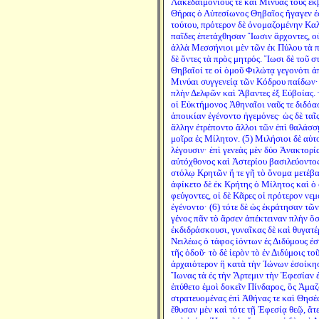
Λακεδαιμονίους τε καὶ Μινύας τοὺς ἐ
Θήρας ὁ Αὐτεσίωνος Θηβαῖος ἤγαγεν ἐς
τούτου, πρότερον δὲ ὀνομαζομένην Καλλ
παῖδες ἐπετάχθησαν Ἴωσιν ἄρχοντες, οὐ
ἀλλὰ Μεσσήνιοι μὲν τῶν ἐκ Πύλου τὰ 
δὲ ὄντες τὰ πρὸς μητρός. Ἴωσι δὲ τοῦ 
Θηβαῖοί τε οἱ ὁμοῦ Φιλώτᾳ γεγονότι 
Μινύαι συγγενείᾳ τῶν Κόδρου παίδων· 
πλὴν Δελφῶν καὶ Ἄβαντες ἐξ Εὐβοίας. 
οἱ Εὐκτήμονος Ἀθηναῖοι ναῦς τε διδόασι
ἀποικίαν ἐγένοντο ἡγεμόνες· ὡς δὲ ταῖς
ἄλλην ἐτρέποντο ἄλλοι τῶν ἐπὶ θαλάσσῃ
μοῖρα ἐς Μίλητον. (5) Μιλήσιοι δὲ αὐτο
λέγουσιν· ἐπὶ γενεὰς μὲν δύο Ἀνακτορί
αὐτόχθονος καὶ Ἀστερίου βασιλεύοντο
στόλῳ Κρητῶν ἥ τε γῆ τὸ ὄνομα μετέβα
ἀφίκετο δὲ ἐκ Κρήτης ὁ Μίλητος καὶ 
φεύγοντες, οἱ δὲ Κᾶρες οἱ πρότερον νε
ἐγένοντο· (6) τότε δὲ ὡς ἐκράτησαν τῶ
γένος πᾶν τὸ ἄρσεν ἀπέκτειναν πλὴν ὅ
ἐκδιδράσκουσι, γυναῖκας δὲ καὶ θυγατέ
Νειλέως ὁ τάφος ἰόντων ἐς Διδύμους ἐσ
τῆς ὁδοῦ· τὸ δὲ ἱερὸν τὸ ἐν Διδύμοις τ
ἀρχαιότερον ἢ κατὰ τὴν Ἰώνων ἐσοίκησ
Ἴωνας τὰ ἐς τὴν Ἄρτεμιν τὴν Ἐφεσίαν ἐσ
ἐπύθετο ἐμοὶ δοκεῖν Πίνδαρος, ὃς Ἀμαζ
στρατευομένας ἐπὶ Ἀθήνας τε καὶ Θησέ
ἔθυσαν μὲν καὶ τότε τῇ Ἐφεσίᾳ θεῷ, ἅτε