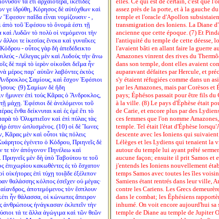
όνυσον τὰ ἔτι ἀρχαιότερα, ἱκέτιδες
elles. Ce qui est de certain, c'est que 
ν γε ἱδρύθη, Κόρησος δὲ αὐτόχθων καὶ
assez près de la porte, et à la gauche
 Ἔφεσον παῖδα εἶναι νομίζουσιν - ,
temple et l'oracle d'Apollon subsistai
αὶ ἀπὸ τοῦ Ἐφέσου τὸ ὄνομά ἐστι τῇ
transmigration des Ioniens. La Diane d
α καὶ Λυδῶν τὸ πολὺ οἱ νεμόμενοι τὴν
ancienne que cette époque. (7) Et Pind
 ἄλλοι τε ἱκεσίας ἕνεκα καὶ γυναῖκες
l'antiquité du temple de cette déesse, l
Κόδρου - οὗτος γὰρ δὴ ἀπεδέδεικτο
l'avaient bâti en allant faire la guerre 
λεύς - Λέλεγας μὲν καὶ Λυδοὺς τὴν ἄνω
Amazones vinrent des rives du Thermôd
οῖς δὲ περὶ τὸ ἱερὸν οἰκοῦσι δεῖμα ἦν
dans son temple, dont elles avaient co
νὰ μέρος παρ´ αὐτῶν λαβόντες ἐκτὸς
auparavant défaites par Hercule, et pr
Ἄνδροκλος Σαμίους, καὶ ἔσχον Ἐφέσιοι
s'y étaient réfugiées comme dans un asi
ήσους· (9) Σαμίων δὲ ἤδη
par les Amazones, mais par Corèsos et É
ιν ἤμυνεν ἐπὶ τοὺς Κᾶρας ὁ Ἄνδροκλος,
pays; Éphésos passait pour être fils d
τῇ μάχῃ. Ἐφέσιοι δὲ ἀνελόμενοι τοῦ
à la ville. (8) Le pays d'Éphèse était p
ας ἔνθα δείκνυται καὶ ἐς ἐμὲ ἔτι τὸ
de Carie, et encore plus par des Lydiens
παρὰ τὸ Ὀλυμπιεῖον καὶ ἐπὶ πύλας τὰς
ces femmes que l'on nomme Amazones, v
ρ ἐστιν ὡπλισμένος. (10) οἱ δὲ Ἴωνες
temple. Tel était l'état d'Éphèse lorsqu
 Κᾶρας μὲν καὶ οὗτοι τὰς πόλεις
descente avec les Ioniens qui suivaient 
υάρητος ἐγένετο ὁ Κόδρου, Πριηνεῖς δὲ
Lélèges et les Lydiens qui tenaient la 
 τε τὸν ἀπόγονον Πηνέλεω καὶ
autour du temple lui ayant prêté serment
 Πριηνεῖς μὲν δὴ ὑπὸ Ταβούτου τε τοῦ
aucune façon; ensuite il prit Samos et 
ς ἐπιχωρίου κακωθέντες ἐς τὸ ἔσχατον
j'entends les Ioniens nouvellement éta
ἱ οἰκήτορες ἐπὶ τύχῃ τοιᾷδε ἐξέλιπον
temps Samos avec toutes les îles voisin
ραν θαλάσσης κόλπος ἐσεῖχεν οὐ μέγας·
Samiens étant rentrés dans leur ville, A
Μαίανδρος, ἀποτεμόμενος τὸν ἔσπλουν
contre les Cariens. Les Grecs demeurère
ὐκέτι ἦν θάλασσα, οἱ κώνωπες ἄπειρον
dans le combat; les Éphésiens rapportèr
οὺς ἀνθρώπους ἠνάγκασαν ἐκλιπεῖν τὴν
inhumé. On voit encore aujourd'hui sa 
σιοι τά τε ἄλλα ἀγώγιμα καὶ τῶν θεῶν
temple de Diane au temple de Jupiter 