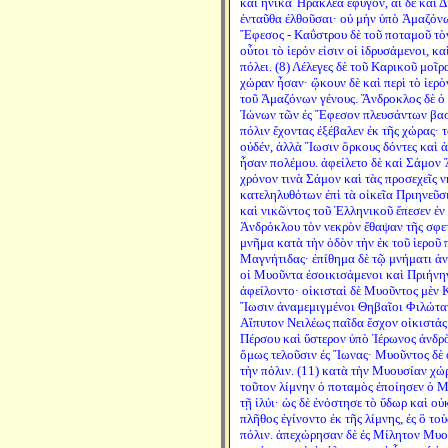
καὶ ἡνίκα Ἡρακλέα ἔφυγον, αἱ δὲ καὶ Δι
ἐνταῦθα ἐλθοῦσαι· οὐ μὴν ὑπὸ Ἀμαζόνω
Ἔφεσος - Καΰστρου δὲ τοῦ ποταμοῦ τὸν
οὗτοι τὸ ἱερόν εἰσιν οἱ ἱδρυσάμενοι, κ
πόλει. (8) Λέλεγες δὲ τοῦ Καρικοῦ μοῖρ
χώραν ἦσαν· ᾤκουν δὲ καὶ περὶ τὸ ἱερὸν
τοῦ Ἀμαζόνων γένους. Ἄνδροκλος δὲ ὁ 
Ἰώνων τῶν ἐς Ἔφεσον πλευσάντων βασι
πόλιν ἔχοντας ἐξέβαλεν ἐκ τῆς χώρας· τ
οὐδέν, ἀλλὰ Ἴωσιν ὅρκους δόντες καὶ ἀ
ἦσαν πολέμου. ἀφείλετο δὲ καὶ Σάμον 
χρόνον τινὰ Σάμον καὶ τὰς προσεχεῖς ν
κατεληλυθότων ἐπὶ τὰ οἰκεῖα Πριηνεῦσ
καὶ νικῶντος τοῦ Ἑλληνικοῦ ἔπεσεν ἐν 
Ἀνδρόκλου τὸν νεκρὸν ἔθαψαν τῆς σφετέρ
μνῆμα κατὰ τὴν ὁδὸν τὴν ἐκ τοῦ ἱεροῦ 
Μαγνήτιδας· ἐπίθημα δὲ τῷ μνήματι ἀνή
οἱ Μυοῦντα ἐσοικισάμενοι καὶ Πριήνην,
ἀφείλοντο· οἰκισταὶ δὲ Μυοῦντος μὲν Κ
Ἴωσιν ἀναμεμιγμένοι Θηβαῖοι Φιλώταν
Αἴπυτον Νειλέως παῖδα ἔσχον οἰκιστάς.
Πέρσου καὶ ὕστερον ὑπὸ Ἱέρωνος ἀνδρὸ
ὅμως τελοῦσιν ἐς Ἴωνας· Μυοῦντος δὲ ο
τὴν πόλιν. (11) κατὰ τὴν Μυουσίαν χώ
τοῦτον λίμνην ὁ ποταμὸς ἐποίησεν ὁ 
τῇ ἰλύι· ὡς δὲ ἐνόστησε τὸ ὕδωρ καὶ ο
πλῆθος ἐγίνοντο ἐκ τῆς λίμνης, ἐς ὃ τ
πόλιν. ἀπεχώρησαν δὲ ἐς Μίλητον Μυού