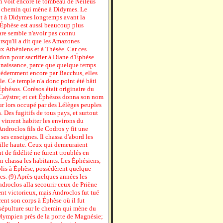
l'on voit encore le tombeau de Neileus
 du chemin qui mène à Didymes. Le
ent à Didymes longtemps avant la
'Éphèse est aussi beaucoup plus
are semble n'avoir pas connu
orsqu'il a dit que les Amazones
aux Athéniens et à Thésée. Car ces
on pour sacrifier à Diane d'Éphèse
nnaissance, parce que quelque temps
écédemment encore par Bacchus, elles
le. Ce temple n'a donc point été bâti
phésos. Corèsos était originaire du
u Caÿstre; et cet Éphésos donna son nom
our lors occupé par des Lélèges peuples
. Des fugitifs de tous pays, et surtout
inrent habiter les environs du
'Androclos fils de Codros y fit une
ses enseignes. Il chassa d'abord les
ville haute. Ceux qui demeuraient
 de fidélité ne furent troublés en
en chassa les habitants. Les Éphésiens,
blis à Éphèse, possédèrent quelque
es. (9) Après quelques années les
ndroclos alla secourir ceux de Priène
nt victorieux, mais Androclos fut tué
ent son corps à Éphèse où il fut
sépulture sur le chemin qui mène du
Olympien près de la porte de Magnésie;