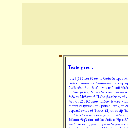
Texte grec :
[7,2] (1) ἔτεσι δὲ οὐ πολλοῖς ὕστερον 
Κόδρου παίδων ἐστασίασαν ὑπὲρ τῆς ἀρ
ἀνέξεσθαι βασιλευόμενος ὑπὸ τοῦ Μέδο
ποδῶν χωλός· δόξαν δέ σφισιν ἀνενεγκε
δίδωσι Μέδοντι ἡ Πυθία βασιλείαν τὴν 
λοιποὶ τῶν Κόδρου παίδων ἐς ἀποικίαν
αὐτῶν Ἀθηναίων τὸν βουλόμενον, τὸ δὲ
στρατεύματος οἱ Ἴωνες. (2) ἐκ δὲ τῆς Ἑ
βασιλεῦσιν ἀλλοίοις ὄχλοις τε ἀλλοίοι
Ἰόλαος Θηβαῖος, ἀδελφιδοῦς ὁ Ἡρακλέ
Θεσπιεῦσιν ἡγήσατο· γενεᾷ δὲ μιᾷ πρό