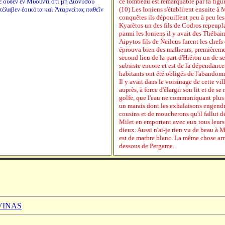
ὲ οὐδὲν ἐν Μυοῦντι ὅτι μὴ Διονύσου
ce tombeau est remarquable par la figu
τέλαβεν ἐοικότα καὶ Ἀταρνείτας παθεῖν
(10) Les Ioniens s'établirent ensuite à 
conquêtes ils dépouillent peu à peu les 
Kyarètos un des fils de Codros repeup
parmi les Ioniens il y avait des Thébains
Aipytos fils de Neileus furent les chefs 
éprouva bien des malheurs, premièremen
second lieu de la part d'Hiéron un de s
subsiste encore et est de la dépendance
habitants ont été obligés de l'abandonne
Il y avait dans le voisinage de cette vi
auprès, à force d'élargir son lit et de s
golfe, que l'eau ne communiquant plus 
un marais dont les exhalaisons engendr
cousins et de moucherons qu'il fallut dé
Milet en emportant avec eux tous leurs e
dieux. Aussi n'ai-je rien vu de beau à
est de marbre blanc. La même chose arr
dessous de Pergame.
 VINAS