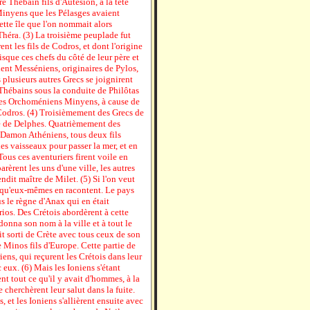
e Thébain fils d'Autésion, à la tête
inyens que les Pélasges avaient
ette île que l'on nommait alors
 Théra. (3) La troisième peuplade fut
nt les fils de Codros, et dont l'origine
sque ces chefs du côté de leur père et
ient Messéniens, originaires de Pylos,
 plusieurs autres Grecs se joignirent
Thébains sous la conduite de Philôtas
 des Orchoméniens Minyens, à cause de
de Codros. (4) Troisièmement des Grecs de
té de Delphes. Quatrièmement des
t Damon Athéniens, tous deux fils
 vaisseaux pour passer la mer, et en
us ces aventuriers firent voile en
arèrent les uns d'une ville, les autres
ndit maître de Milet. (5) Si l'on veut
e qu'eux-mêmes en racontent. Le pays
s le règne d'Anax qui en était
érios. Des Crétois abordèrent à cette
donna son nom à la ville et à tout le
it sorti de Crète avec tous ceux de son
 Minos fils d'Europe. Cette partie de
riens, qui reçurent les Crétois dans leur
 eux. (6) Mais les Ioniens s'étant
nt tout ce qu'il y avait d'hommes, à la
 cherchèrent leur salut dans la fuite.
, et les Ioniens s'allièrent ensuite avec