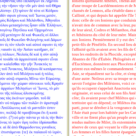
κβληθέντας ὑπὸ Πελασγῶν ἐκ Λήμνου
Ioniens quittassent Athènes, Thèras autr
 τὴν νῆσον τὴν νῦν μὲν ἀπὸ τοῦ Θήρα
d'une troupe de Lacédémoniens et de M
ίστην. (3) τρίτον δὲ τότε οἱ Κόδρου
chassés de Lemnos, alla s'établir dans c
δέν σφισι γένους τοῦ Ἴωνος μετόν,
Callisté, et qui depuis fut appelée l'île
πρὸς Κόδρου καὶ Μελάνθου, Ἀθηναῖοι
donc celle de ces Ioniens que conduisire
στόλου μετασχόντες ἦσαν οἵδε Ἑλλήνων,
n'avait rien de commun avec la leur, pui
ἀπογόνῳ Πηνέλεω καὶ Ὀρχομένιοι
de leur aïeul, Codros et Mélanthos, éta
(4) μετέσχον δὲ καὶ Φωκεῖς οἱ ἄλλοι
et Athéniens du côté de leur mère. Mais
τοῖς δὲ Φωκεῦσι Φιλογένης καὶ Δάμων
aux Ioniens. Premièrement il y eut des 
ν ἐς τὸν πλοῦν καὶ αὐτοί σφισιν ἐς τὴν
petit-fils de Pènéléôs. En second lieu
 ναυσὶν ἐς τὴν Ἀσίαν κατῆραν, ἐπ´
l'affinité qu'ils avaient avec les fils 
 πόλεων, Νειλεὺς δὲ καὶ ἡ σὺν αὐτῷ
tous les endroits de la Phocide, excep
ὶ τοιάδε τὰ ἀρχαιότατά σφισιν εἶναι
Abantes de l'île d'Eubée. Philogénès e
αν καλεῖσθαι τὴν γῆν Ἄνακτός τε
d'Euctèmon, donnèrent aux Phocéens des
ς τοῦ Ἄνακτος, Μιλήτου δὲ κατάραντος
prirent eux-mêmes le commandement. To
λεν ἀπὸ τοῦ Μιλήτου καὶ ἡ πόλις.
Asie, se répandirent sur la côte, et s'emp
ὁ σὺν αὐτῷ στρατὸς Μίνω τὸν Εὐρώπης
d'une autre. Neileus avec sa troupe se re
μόμενοι τὴν χώραν σύνοικοι τοῖς Κρησὶν
savoir l'origine des Milésiens, voici c
ν ἀρχαίων Μιλησίων οἱ Ἴωνες, τὸ μὲν
qu'ils occupent s'appelait Anactoria sou
σοι τῆς πόλεως ἁλισκομένης
originaire, et sous celui de son fils Ast
ρας τὰς ἐκείνων γαμοῦσι. τοῦ δὲ
côte; ils avaient pour chef Milètos qui 
τὶν οὐ πόρρω τῶν πυλῶν ἐν ἀριστερᾷ
territoire qui en dépend; ce Milètos éta
οῦ Ἀπόλλωνος καὶ τὸ μαντεῖόν ἐστιν
parti, pour se dérober à la vengeance de
ιν, πολλῷ δὲ πρεσβύτερα ἔτι ἢ κατὰ
l'Asie était pour lors habitée par les Ca
τίν. (7) οὐ μὴν πάντα γε τὰ ἐς τὴν θεὸν
ville et ne firent plus qu'un peuple avec
όνας τὸ ἱερὸν ἔφη τοῦτο ἱδρύσασθαι
rendus maîtres de Milet, ils exterminère
α. αἱ δὲ ἀπὸ Θερμώδοντος γυναῖκες
réserve de ceux qui voyant la ville prise
 ἐπιστάμεναι {τε} ἐκ παλαιοῦ τὸ ἱερόν,
Les femmes et les filles furent épargnées