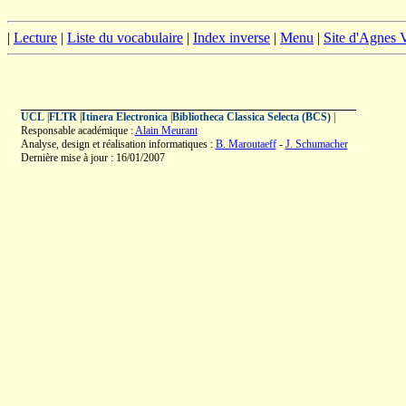
|
Lecture
|
Liste du vocabulaire
|
Index inverse
|
Menu
|
Site d'Agnes
UCL
|
FLTR
|
Itinera Electronica
|
Bibliotheca Classica Selecta (BCS)
|
Responsable académique :
Alain Meurant
Analyse, design et réalisation informatiques :
B. Maroutaeff
-
J. Schumacher
Dernière mise à jour : 16/01/2007