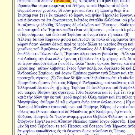
ἐπύθετο ἐμοὶ δοκεῖν
Πίνδαρος
, ὃς Ἀμαζόνας τὸ ἱερὸν ἔφη τοῦτο
ἱδρύσασθαι στρατευομένας ἐπὶ Ἀθήνας τε καὶ Θησέα. αἱ δὲ ἀπὸ
Θερμώδοντος γυναῖκες ἔθυσαν μὲν καὶ τότε τῇ Ἐφεσίᾳ θεῷ, ἅτε
ἐπιστάμεναι {τε} ἐκ παλαιοῦ τὸ ἱερόν, καὶ ἡνίκα Ἡρακλέα ἔφυγον, 
καὶ Διόνυσον τὰ ἔτι ἀρχαιότερα, ἱκέτιδες ἐνταῦθα ἐλθοῦσαι· οὐ μὴν
Ἀμαζόνων γε ἱδρύθη, Κόρησος δὲ αὐτόχθων καὶ Ἔφεσος - Καΰστρο
τοῦ ποταμοῦ τὸν Ἔφεσον παῖδα εἶναι νομίζουσιν - , οὗτοι τὸ ἱερόν 
οἱ ἱδρυσάμενοι, καὶ ἀπὸ τοῦ Ἐφέσου τὸ ὄνομά ἐστι τῇ πόλει. (8)
Λέλεγες δὲ τοῦ Καρικοῦ μοῖρα καὶ Λυδῶν τὸ πολὺ οἱ νεμόμενοι τὴν
χώραν ἦσαν· ᾤκουν δὲ καὶ περὶ τὸ ἱερὸν ἄλλοι τε ἱκεσίας ἕνεκα καὶ
γυναῖκες τοῦ Ἀμαζόνων γένους. Ἄνδροκλος δὲ ὁ Κόδρου - οὗτος γ
ἀπεδέδεικτο Ἰώνων τῶν ἐς Ἔφεσον πλευσάντων βασιλεύς - Λέλεγα
καὶ Λυδοὺς τὴν ἄνω πόλιν ἔχοντας ἐξέβαλεν ἐκ τῆς χώρας· τοῖς δὲ π
τὸ ἱερὸν οἰκοῦσι δεῖμα ἦν οὐδέν, ἀλλὰ Ἴωσιν ὅρκους δόντες καὶ ἀν
μέρος παρ´ αὐτῶν λαβόντες ἐκτὸς ἦσαν πολέμου. ἀφείλετο δὲ καὶ 
Ἄνδροκλος Σαμίους, καὶ ἔσχον Ἐφέσιοι χρόνον τινὰ Σάμον καὶ τὰς
προσεχεῖς νήσους· (9) Σαμίων δὲ ἤδη κατεληλυθότων ἐπὶ τὰ οἰκεῖα
Πριηνεῦσιν ἤμυνεν ἐπὶ τοὺς Κᾶρας ὁ Ἄνδροκλος, καὶ νικῶντος τοῦ
Ἑλληνικοῦ ἔπεσεν ἐν τῇ μάχῃ. Ἐφέσιοι δὲ ἀνελόμενοι τοῦ Ἀνδρόκλ
τὸν νεκρὸν ἔθαψαν τῆς σφετέρας ἔνθα δείκνυται καὶ ἐς ἐμὲ ἔτι τὸ 
κατὰ τὴν ὁδὸν τὴν ἐκ τοῦ ἱεροῦ παρὰ τὸ Ὀλυμπιεῖον καὶ ἐπὶ πύλας 
Μαγνήτιδας· ἐπίθημα δὲ τῷ μνήματι ἀνήρ ἐστιν ὡπλισμένος. (10) ο
Ἴωνες οἱ Μυοῦντα ἐσοικισάμενοι καὶ Πριήνην, Κᾶρας μὲν καὶ οὗτοι
πόλεις ἀφείλοντο· οἰκισταὶ δὲ Μυοῦντος μὲν Κυάρητος ἐγένετο ὁ
Κόδρου, Πριηνεῖς δὲ Ἴωσιν ἀναμεμιγμένοι Θηβαῖοι Φιλώταν τε τὸν
ἀπόγονον Πηνέλεω καὶ Αἴπυτον Νειλέως παῖδα ἔσχον οἰκιστάς. Πρι
μὲν δὴ ὑπὸ Ταβούτου τε τοῦ Πέρσου καὶ ὕστερον ὑπὸ Ἱέρωνος ἀνδ
ἐπιχωρίου κακωθέντες ἐς τὸ ἔσχατον ὅμως τελοῦσιν ἐς Ἴωνας·