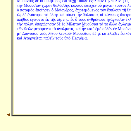
Μυοῦντος δὲ οἱ οἰκήτορες ἐπὶ τύχῃ τοιᾷδε ἐξέλιπον τὴν πόλιν. (11)
τὴν Μυουσίαν χώραν θαλάσσης κόλπος ἐσεῖχεν οὐ μέγας· τοῦτον λ
ὁ ποταμὸς ἐποίησεν ὁ Μαίανδρος, ἀποτεμόμενος τὸν ἔσπλουν τῇ ἰλ
ὡς δὲ ἐνόστησε τὸ ὕδωρ καὶ οὐκέτι ἦν θάλασσα, οἱ κώνωπες ἄπειρ
πλῆθος ἐγίνοντο ἐκ τῆς λίμνης, ἐς ὃ τοὺς ἀνθρώπους ἠνάγκασαν ἐκλ
τὴν πόλιν. ἀπεχώρησαν δὲ ἐς Μίλητον Μυούσιοι τά τε ἄλλα ἀγώγιμ
τῶν θεῶν φερόμενοι τὰ ἀγάλματα, καὶ ἦν κατ´ ἐμὲ οὐδὲν ἐν Μυοῦντ
μὴ Διονύσου ναὸς λίθου λευκοῦ· Μυουσίοις δέ γε κατέλαβεν ἐοικό
καὶ Ἀταρνείτας παθεῖν τοὺς ὑπὸ Περγάμῳ.