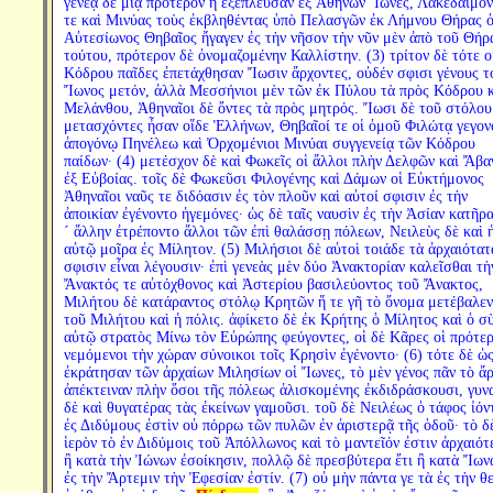
γενεᾷ δὲ μιᾷ πρότερον ἢ ἐξέπλευσαν ἐξ Ἀθηνῶν Ἴωνες, Λακεδαιμον
τε καὶ Μινύας τοὺς ἐκβληθέντας ὑπὸ Πελασγῶν ἐκ Λήμνου Θήρας 
Αὐτεσίωνος Θηβαῖος ἤγαγεν ἐς τὴν νῆσον τὴν νῦν μὲν ἀπὸ τοῦ Θήρ
τούτου, πρότερον δὲ ὀνομαζομένην Καλλίστην. (3) τρίτον δὲ τότε ο
Κόδρου παῖδες ἐπετάχθησαν Ἴωσιν ἄρχοντες, οὐδέν σφισι γένους τ
Ἴωνος μετόν, ἀλλὰ Μεσσήνιοι μὲν τῶν ἐκ Πύλου τὰ πρὸς Κόδρου κ
Μελάνθου, Ἀθηναῖοι δὲ ὄντες τὰ πρὸς μητρός. Ἴωσι δὲ τοῦ στόλου
μετασχόντες ἦσαν οἵδε Ἑλλήνων, Θηβαῖοί τε οἱ ὁμοῦ Φιλώτᾳ γεγον
ἀπογόνῳ Πηνέλεω καὶ Ὀρχομένιοι Μινύαι συγγενείᾳ τῶν Κόδρου
παίδων· (4) μετέσχον δὲ καὶ Φωκεῖς οἱ ἄλλοι πλὴν Δελφῶν καὶ Ἄβα
ἐξ Εὐβοίας. τοῖς δὲ Φωκεῦσι Φιλογένης καὶ Δάμων οἱ Εὐκτήμονος
Ἀθηναῖοι ναῦς τε διδόασιν ἐς τὸν πλοῦν καὶ αὐτοί σφισιν ἐς τὴν
ἀποικίαν ἐγένοντο ἡγεμόνες· ὡς δὲ ταῖς ναυσὶν ἐς τὴν Ἀσίαν κατῆρα
´ ἄλλην ἐτρέποντο ἄλλοι τῶν ἐπὶ θαλάσσῃ πόλεων, Νειλεὺς δὲ καὶ 
αὐτῷ μοῖρα ἐς Μίλητον. (5) Μιλήσιοι δὲ αὐτοὶ τοιάδε τὰ ἀρχαιότατ
σφισιν εἶναι λέγουσιν· ἐπὶ γενεὰς μὲν δύο Ἀνακτορίαν καλεῖσθαι τὴ
Ἄνακτός τε αὐτόχθονος καὶ Ἀστερίου βασιλεύοντος τοῦ Ἄνακτος,
Μιλήτου δὲ κατάραντος στόλῳ Κρητῶν ἥ τε γῆ τὸ ὄνομα μετέβαλεν
τοῦ Μιλήτου καὶ ἡ πόλις. ἀφίκετο δὲ ἐκ Κρήτης ὁ Μίλητος καὶ ὁ σ
αὐτῷ στρατὸς Μίνω τὸν Εὐρώπης φεύγοντες, οἱ δὲ Κᾶρες οἱ πρότε
νεμόμενοι τὴν χώραν σύνοικοι τοῖς Κρησὶν ἐγένοντο· (6) τότε δὲ ὡ
ἐκράτησαν τῶν ἀρχαίων Μιλησίων οἱ Ἴωνες, τὸ μὲν γένος πᾶν τὸ ἄ
ἀπέκτειναν πλὴν ὅσοι τῆς πόλεως ἁλισκομένης ἐκδιδράσκουσι, γυν
δὲ καὶ θυγατέρας τὰς ἐκείνων γαμοῦσι. τοῦ δὲ Νειλέως ὁ τάφος ἰόν
ἐς Διδύμους ἐστὶν οὐ πόρρω τῶν πυλῶν ἐν ἀριστερᾷ τῆς ὁδοῦ· τὸ δ
ἱερὸν τὸ ἐν Διδύμοις τοῦ Ἀπόλλωνος καὶ τὸ μαντεῖόν ἐστιν ἀρχαιότ
ἢ κατὰ τὴν Ἰώνων ἐσοίκησιν, πολλῷ δὲ πρεσβύτερα ἔτι ἢ κατὰ Ἴων
ἐς τὴν Ἄρτεμιν τὴν Ἐφεσίαν ἐστίν. (7) οὐ μὴν πάντα γε τὰ ἐς τὴν θ