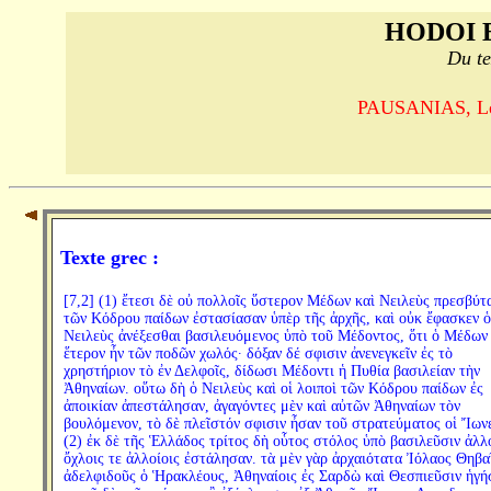
HODOI 
Du te
PAUSANIAS, Le T
Texte grec :
[7,2] (1) ἔτεσι δὲ οὐ πολλοῖς ὕστερον Μέδων καὶ Νειλεὺς πρεσβύτ
τῶν Κόδρου παίδων ἐστασίασαν ὑπὲρ τῆς ἀρχῆς, καὶ οὐκ ἔφασκεν ὁ
Νειλεὺς ἀνέξεσθαι βασιλευόμενος ὑπὸ τοῦ Μέδοντος, ὅτι ὁ Μέδων
ἕτερον ἦν τῶν ποδῶν χωλός· δόξαν δέ σφισιν ἀνενεγκεῖν ἐς τὸ
χρηστήριον τὸ ἐν Δελφοῖς, δίδωσι Μέδοντι ἡ Πυθία βασιλείαν τὴν
Ἀθηναίων. οὕτω δὴ ὁ Νειλεὺς καὶ οἱ λοιποὶ τῶν Κόδρου παίδων ἐς
ἀποικίαν ἀπεστάλησαν, ἀγαγόντες μὲν καὶ αὐτῶν Ἀθηναίων τὸν
βουλόμενον, τὸ δὲ πλεῖστόν σφισιν ἦσαν τοῦ στρατεύματος οἱ Ἴων
(2) ἐκ δὲ τῆς Ἑλλάδος τρίτος δὴ οὗτος στόλος ὑπὸ βασιλεῦσιν ἀλλ
ὄχλοις τε ἀλλοίοις ἐστάλησαν. τὰ μὲν γὰρ ἀρχαιότατα Ἰόλαος Θηβα
ἀδελφιδοῦς ὁ Ἡρακλέους, Ἀθηναίοις ἐς Σαρδὼ καὶ Θεσπιεῦσιν ἡγή