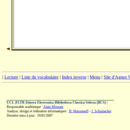
|
Lecture
|
Liste du vocabulaire
|
Index inverse
|
Menu
|
Site d'Agnes
UCL
|
FLTR
|
Itinera Electronica
|
Bibliotheca Classica Selecta (BCS)
|
Responsable académique :
Alain Meurant
Analyse, design et réalisation informatiques :
B. Maroutaeff
-
J. Schumacher
Dernière mise à jour : 16/01/2007