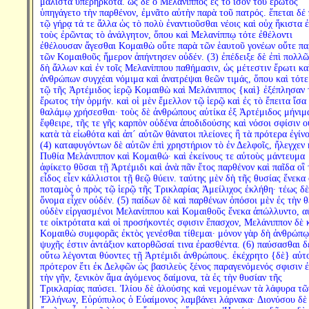
μάλιστα ὑπερηρκότα. ὡς δὲ ὁ Μελάνιππος ἐς τὸ ἴσον τοῦ ἔρωτος
ὑπηγάγετο τὴν παρθένον, ἐμνᾶτο αὐτὴν παρὰ τοῦ πατρός. ἕπεται δέ
τῷ γήρᾳ τά τε ἄλλα ὡς τὸ πολὺ ἐναντιοῦσθαι νέοις καὶ οὐχ ἥκιστα ἐ
τοὺς ἐρῶντας τὸ ἀνάλγητον, ὅπου καὶ Μελανίππῳ τότε ἐθέλοντι
ἐθέλουσαν ἄγεσθαι Κομαιθὼ οὔτε παρὰ τῶν ἑαυτοῦ γονέων οὔτε πα
τῶν Κομαιθοῦς ἥμερον ἀπήντησεν οὐδέν. (3) ἐπέδειξε δὲ ἐπὶ πολλῶ
δὴ ἄλλων καὶ ἐν τοῖς Μελανίππου παθήμασιν, ὡς μέτεστιν ἔρωτι κα
ἀνθρώπων συγχέαι νόμιμα καὶ ἀνατρέψαι θεῶν τιμάς, ὅπου καὶ τότε
τῷ τῆς Ἀρτέμιδος ἱερῷ Κομαιθὼ καὶ Μελάνιππος {καὶ} ἐξέπλησαν 
ἔρωτος τὴν ὁρμήν. καὶ οἱ μὲν ἔμελλον τῷ ἱερῷ καὶ ἐς τὸ ἔπειτα ἴσα 
θαλάμῳ χρήσεσθαι· τοὺς δὲ ἀνθρώπους αὐτίκα ἐξ Ἀρτέμιδος μήνιμ
ἔφθειρε, τῆς τε γῆς καρπὸν οὐδένα ἀποδιδούσης καὶ νόσοι σφίσιν ο
κατὰ τὰ εἰωθότα καὶ ἀπ´ αὐτῶν θάνατοι πλείονες ἢ τὰ πρότερα ἐγίνο
(4) καταφυγόντων δὲ αὐτῶν ἐπὶ χρηστήριον τὸ ἐν Δελφοῖς, ἤλεγχεν 
Πυθία Μελάνιππον καὶ Κομαιθώ· καὶ ἐκείνους τε αὐτοὺς μάντευμα
ἀφίκετο θῦσαι τῇ Ἀρτέμιδι καὶ ἀνὰ πᾶν ἔτος παρθένον καὶ παῖδα οἳ 
εἶδος εἶεν κάλλιστοι τῇ θεῷ θύειν. ταύτης μὲν δὴ τῆς θυσίας ἕνεκα 
ποταμὸς ὁ πρὸς τῷ ἱερῷ τῆς Τρικλαρίας Ἀμείλιχος ἐκλήθη· τέως δὲ
ὄνομα εἶχεν οὐδέν. (5) παίδων δὲ καὶ παρθένων ὁπόσοι μὲν ἐς τὴν θ
οὐδὲν εἰργασμένοι Μελανίππου καὶ Κομαιθοῦς ἕνεκα ἀπώλλυντο, α
τε οἰκτρότατα καὶ οἱ προσήκοντές σφισιν ἔπασχον, Μελάνιππον δὲ 
Κομαιθὼ συμφορᾶς ἐκτὸς γενέσθαι τίθεμαι· μόνον γὰρ δὴ ἀνθρώπῳ
ψυχῆς ἐστιν ἀντάξιον κατορθῶσαί τινα ἐρασθέντα. (6) παύσασθαι δ
οὕτω λέγονται θύοντες τῇ Ἀρτέμιδι ἀνθρώπους. ἐκέχρητο {δὲ} αὐτ
πρότερον ἔτι ἐκ Δελφῶν ὡς βασιλεὺς ξένος παραγενόμενός σφισιν ἐ
τὴν γῆν, ξενικὸν ἅμα ἀγόμενος δαίμονα, τὰ ἐς τὴν θυσίαν τῆς
Τρικλαρίας παύσει. Ἰλίου δὲ ἁλούσης καὶ νεμομένων τὰ λάφυρα τῶ
Ἑλλήνων, Εὐρύπυλος ὁ Εὐαίμονος λαμβάνει λάρνακα· Διονύσου δὲ