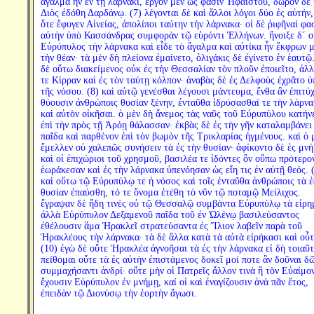
ἄγαλμα ἦν ἐν τῇ λάρνακι, ἔργον μὲν ὥς φασιν Ἡφαίστου, δῶρον δὲ
Διὸς ἐδόθη Δαρδάνῳ. (7) λέγονται δὲ καὶ ἄλλοι λόγοι δύο ἐς αὐτήν,
ὅτε ἔφυγεν Αἰνείας, ἀπολίποι ταύτην τὴν λάρνακα· οἱ δὲ ῥιφῆναί φα
αὐτὴν ὑπὸ Κασσάνδρας συμφορὰν τῷ εὑρόντι Ἑλλήνων. ἤνοιξε δ´ ο
Εὐρύπυλος τὴν λάρνακα καὶ εἶδε τὸ ἄγαλμα καὶ αὐτίκα ἦν ἔκφρων 
τὴν θέαν· τὰ μὲν δὴ πλείονα ἐμαίνετο, ὀλιγάκις δὲ ἐγίνετο ἐν ἑαυτῷ
δὲ οὕτω διακείμενος οὐκ ἐς τὴν Θεσσαλίαν τὸν πλοῦν ἐποιεῖτο, ἀλλ
τε Κίρραν καὶ ἐς τὸν ταύτῃ κόλπον· ἀναβὰς δὲ ἐς Δελφοὺς ἐχρᾶτο ὑ
τῆς νόσου. (8) καὶ αὐτῷ γενέσθαι λέγουσι μάντευμα, ἔνθα ἂν ἐπιτύ
θύουσιν ἀνθρώποις θυσίαν ξένην, ἐνταῦθα ἱδρύσασθαί τε τὴν λάρν
καὶ αὐτὸν οἰκῆσαι. ὁ μὲν δὴ ἄνεμος τὰς ναῦς τοῦ Εὐρυπύλου κατήν
ἐπὶ τὴν πρὸς τῇ Ἀρόῃ θάλασσαν· ἐκβὰς δὲ ἐς τὴν γῆν καταλαμβάνει
παῖδα καὶ παρθένον ἐπὶ τὸν βωμὸν τῆς Τρικλαρίας ἠγμένους. καὶ ὁ 
ἔμελλεν οὐ χαλεπῶς συνήσειν τὰ ἐς τὴν θυσίαν· ἀφίκοντο δὲ ἐς μν
καὶ οἱ ἐπιχώριοι τοῦ χρησμοῦ, βασιλέα τε ἰδόντες ὃν οὔπω πρότερο
ἑωράκεσαν καὶ ἐς τὴν λάρνακα ὑπενόησαν ὡς εἴη τις ἐν αὐτῇ θεός. 
καὶ οὕτω τῷ Εὐρυπύλῳ τε ἡ νόσος καὶ τοῖς ἐνταῦθα ἀνθρώποις τὰ ἐ
θυσίαν ἐπαύσθη, τό τε ὄνομα ἐτέθη τὸ νῦν τῷ ποταμῷ Μείλιχος.
ἔγραψαν δὲ ἤδη τινὲς οὐ τῷ Θεσσαλῷ συμβάντα Εὐρυπύλῳ τὰ εἰρη
ἀλλὰ Εὐρύπυλον Δεξαμενοῦ παῖδα τοῦ ἐν Ὠλένῳ βασιλεύσαντος
ἐθέλουσιν ἅμα Ἡρακλεῖ στρατεύσαντα ἐς Ἴλιον λαβεῖν παρὰ τοῦ
Ἡρακλέους τὴν λάρνακα· τὰ δὲ ἄλλα κατὰ τὰ αὐτὰ εἰρήκασι καὶ οὗτ
(10) ἐγὼ δὲ οὔτε Ἡρακλέα ἀγνοῆσαι τὰ ἐς τὴν λάρνακα εἰ δὴ τοιαῦτ
πείθομαι οὔτε τὰ ἐς αὐτὴν ἐπιστάμενος δοκεῖ μοί ποτε ἂν δοῦναι δ
συμμαχήσαντι ἀνδρί· οὔτε μὴν οἱ Πατρεῖς ἄλλον τινὰ ἢ τὸν Εὐαίμο
ἔχουσιν Εὐρύπυλον ἐν μνήμῃ, καί οἱ καὶ ἐναγίζουσιν ἀνὰ πᾶν ἔτος,
ἐπειδὰν τῷ Διονύσῳ τὴν ἑορτὴν ἄγωσι.