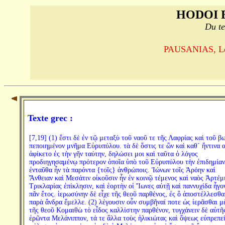
HODOI 
Du te
PAUSANIAS, Le T
Texte grec :
[7,19] (1) ἔστι δὲ ἐν τῷ μεταξὺ τοῦ ναοῦ τε τῆς Λαφρίας καὶ τοῦ β
πεποιημένον μνῆμα Εὐρυπύλου. τὰ δὲ ὅστις τε ὢν καὶ καθ´ ἥντινα α
ἀφίκετο ἐς τὴν γῆν ταύτην, δηλώσει μοι καὶ ταῦτα ὁ λόγος
προδιηγησαμένῳ πρότερον ὁποῖα ὑπὸ τοῦ Εὐρυπύλου τὴν ἐπιδημίαν
ἐνταῦθα ἦν τὰ παρόντα {τοῖς} ἀνθρώποις. Ἰώνων τοῖς Ἀρόην καὶ
Ἄνθειαν καὶ Μεσάτιν οἰκοῦσιν ἦν ἐν κοινῷ τέμενος καὶ ναὸς Ἀρτέμ
Τρικλαρίας ἐπίκλησιν, καὶ ἑορτὴν οἱ Ἴωνες αὐτῇ καὶ παννυχίδα ἦγο
πᾶν ἔτος. ἱερωσύνην δὲ εἶχε τῆς θεοῦ παρθένος, ἐς ὃ ἀποστέλλεσθα
παρὰ ἄνδρα ἔμελλε. (2) λέγουσιν οὖν συμβῆναί ποτε ὡς ἱερᾶσθαι μ
τῆς θεοῦ Κομαιθὼ τὸ εἶδος καλλίστην παρθένον, τυγχάνειν δὲ αὐτῆ
ἐρῶντα Μελάνιππον, τά τε ἄλλα τοὺς ἡλικιώτας καὶ ὄψεως εὐπρεπε