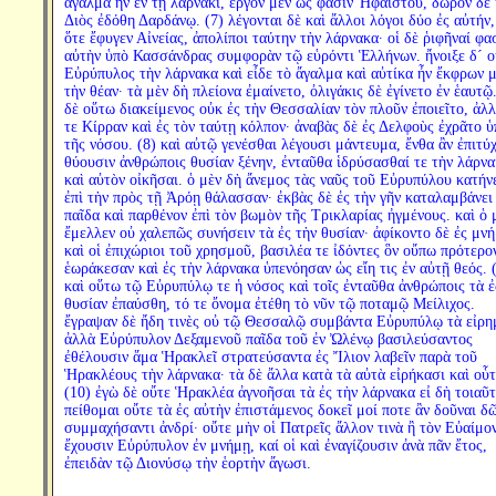
ἄγαλμα ἦν ἐν τῇ λάρνακι, ἔργον μὲν ὥς φασιν Ἡφαίστου, δῶρον δὲ
Διὸς ἐδόθη Δαρδάνῳ. (7) λέγονται δὲ καὶ ἄλλοι λόγοι δύο ἐς αὐτήν,
ὅτε ἔφυγεν Αἰνείας, ἀπολίποι ταύτην τὴν λάρνακα· οἱ δὲ ῥιφῆναί φα
αὐτὴν ὑπὸ Κασσάνδρας συμφορὰν τῷ εὑρόντι Ἑλλήνων. ἤνοιξε δ´ ο
Εὐρύπυλος τὴν λάρνακα καὶ εἶδε τὸ ἄγαλμα καὶ αὐτίκα ἦν ἔκφρων 
τὴν θέαν· τὰ μὲν δὴ πλείονα ἐμαίνετο, ὀλιγάκις δὲ ἐγίνετο ἐν ἑαυτῷ
δὲ οὕτω διακείμενος οὐκ ἐς τὴν Θεσσαλίαν τὸν πλοῦν ἐποιεῖτο, ἀλλ
τε Κίρραν καὶ ἐς τὸν ταύτῃ κόλπον· ἀναβὰς δὲ ἐς Δελφοὺς ἐχρᾶτο ὑ
τῆς νόσου. (8) καὶ αὐτῷ γενέσθαι λέγουσι μάντευμα, ἔνθα ἂν ἐπιτύ
θύουσιν ἀνθρώποις θυσίαν ξένην, ἐνταῦθα ἱδρύσασθαί τε τὴν λάρν
καὶ αὐτὸν οἰκῆσαι. ὁ μὲν δὴ ἄνεμος τὰς ναῦς τοῦ Εὐρυπύλου κατήν
ἐπὶ τὴν πρὸς τῇ Ἀρόῃ θάλασσαν· ἐκβὰς δὲ ἐς τὴν γῆν καταλαμβάνει
παῖδα καὶ παρθένον ἐπὶ τὸν βωμὸν τῆς Τρικλαρίας ἠγμένους. καὶ ὁ 
ἔμελλεν οὐ χαλεπῶς συνήσειν τὰ ἐς τὴν θυσίαν· ἀφίκοντο δὲ ἐς μν
καὶ οἱ ἐπιχώριοι τοῦ χρησμοῦ, βασιλέα τε ἰδόντες ὃν οὔπω πρότερο
ἑωράκεσαν καὶ ἐς τὴν λάρνακα ὑπενόησαν ὡς εἴη τις ἐν αὐτῇ θεός. 
καὶ οὕτω τῷ Εὐρυπύλῳ τε ἡ νόσος καὶ τοῖς ἐνταῦθα ἀνθρώποις τὰ ἐ
θυσίαν ἐπαύσθη, τό τε ὄνομα ἐτέθη τὸ νῦν τῷ ποταμῷ Μείλιχος.
ἔγραψαν δὲ ἤδη τινὲς οὐ τῷ Θεσσαλῷ συμβάντα Εὐρυπύλῳ τὰ εἰρη
ἀλλὰ Εὐρύπυλον Δεξαμενοῦ παῖδα τοῦ ἐν Ὠλένῳ βασιλεύσαντος
ἐθέλουσιν ἅμα Ἡρακλεῖ στρατεύσαντα ἐς Ἴλιον λαβεῖν παρὰ τοῦ
Ἡρακλέους τὴν λάρνακα· τὰ δὲ ἄλλα κατὰ τὰ αὐτὰ εἰρήκασι καὶ οὗτ
(10) ἐγὼ δὲ οὔτε Ἡρακλέα ἀγνοῆσαι τὰ ἐς τὴν λάρνακα εἰ δὴ τοιαῦτ
πείθομαι οὔτε τὰ ἐς αὐτὴν ἐπιστάμενος δοκεῖ μοί ποτε ἂν δοῦναι δ
συμμαχήσαντι ἀνδρί· οὔτε μὴν οἱ Πατρεῖς ἄλλον τινὰ ἢ τὸν Εὐαίμο
ἔχουσιν Εὐρύπυλον ἐν μνήμῃ, καί οἱ καὶ ἐναγίζουσιν ἀνὰ πᾶν ἔτος,
ἐπειδὰν τῷ Διονύσῳ τὴν ἑορτὴν ἄγωσι.