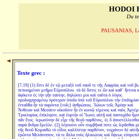
HODOI 
Du te
PAUSANIAS, Le T
Texte grec :
[7,19] (1) ἔστι δὲ ἐν τῷ μεταξὺ τοῦ ναοῦ τε τῆς Λαφρίας καὶ τοῦ β
πεποιημένον μνῆμα Εὐρυπύλου. τὰ δὲ ὅστις τε ὢν καὶ καθ´ ἥντινα α
ἀφίκετο ἐς τὴν γῆν ταύτην, δηλώσει μοι καὶ ταῦτα ὁ λόγος
προδιηγησαμένῳ πρότερον ὁποῖα ὑπὸ τοῦ Εὐρυπύλου τὴν ἐπιδημίαν
ἐνταῦθα ἦν τὰ παρόντα {τοῖς} ἀνθρώποις. Ἰώνων τοῖς Ἀρόην καὶ
Ἄνθειαν καὶ Μεσάτιν οἰκοῦσιν ἦν ἐν κοινῷ τέμενος καὶ ναὸς Ἀρτέμ
Τρικλαρίας ἐπίκλησιν, καὶ ἑορτὴν οἱ Ἴωνες αὐτῇ καὶ παννυχίδα ἦγο
πᾶν ἔτος. ἱερωσύνην δὲ εἶχε τῆς θεοῦ παρθένος, ἐς ὃ ἀποστέλλεσθα
παρὰ ἄνδρα ἔμελλε. (2) λέγουσιν οὖν συμβῆναί ποτε ὡς ἱερᾶσθαι μ
τῆς θεοῦ Κομαιθὼ τὸ εἶδος καλλίστην παρθένον, τυγχάνειν δὲ αὐτῆ
ἐρῶντα Μελάνιππον, τά τε ἄλλα τοὺς ἡλικιώτας καὶ ὄψεως εὐπρεπε