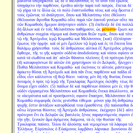
μάλιστα ὑπερηρκότα. ὡς δὲ ὁ Μελάνιππος ἐς τὸ ἴσον τοῦ ἔρωτος
ὑπηγάγετο τὴν παρθένον, ἐμνᾶτο αὐτὴν παρὰ τοῦ πατρός. ἕπεται δέ
τῷ γήρᾳ τά τε ἄλλα ὡς τὸ πολὺ ἐναντιοῦσθαι νέοις καὶ οὐχ ἥκιστα ἐ
τοὺς ἐρῶντας τὸ ἀνάλγητον, ὅπου καὶ Μελανίππῳ τότε ἐθέλοντι
ἐθέλουσαν ἄγεσθαι Κομαιθὼ οὔτε παρὰ τῶν ἑαυτοῦ γονέων οὔτε πα
τῶν Κομαιθοῦς ἥμερον ἀπήντησεν οὐδέν. (3) ἐπέδειξε δὲ ἐπὶ πολλῶ
δὴ ἄλλων καὶ ἐν τοῖς Μελανίππου παθήμασιν, ὡς
μέτεστι
ν ἔρωτι κα
ἀνθρώπων συγχέαι νόμιμα καὶ ἀνατρέψαι θεῶν τιμάς, ὅπου καὶ τότε
τῷ τῆς Ἀρτέμιδος ἱερῷ Κομαιθὼ καὶ Μελάνιππος {καὶ} ἐξέπλησαν 
ἔρωτος τὴν ὁρμήν. καὶ οἱ μὲν ἔμελλον τῷ ἱερῷ καὶ ἐς τὸ ἔπειτα ἴσα 
θαλάμῳ χρήσεσθαι· τοὺς δὲ ἀνθρώπους αὐτίκα ἐξ Ἀρτέμιδος μήνιμ
ἔφθειρε, τῆς τε γῆς καρπὸν οὐδένα ἀποδιδούσης καὶ νόσοι σφίσιν ο
κατὰ τὰ εἰωθότα καὶ ἀπ´ αὐτῶν θάνατοι πλείονες ἢ τὰ πρότερα ἐγίνο
(4) καταφυγόντων δὲ αὐτῶν ἐπὶ χρηστήριον τὸ ἐν Δελφοῖς, ἤλεγχεν 
Πυθία Μελάνιππον καὶ Κομαιθώ· καὶ ἐκείνους τε αὐτοὺς μάντευμα
ἀφίκετο θῦσαι τῇ Ἀρτέμιδι καὶ ἀνὰ πᾶν ἔτος παρθένον καὶ παῖδα οἳ 
εἶδος εἶεν κάλλιστοι τῇ θεῷ θύειν. ταύτης μὲν δὴ τῆς θυσίας ἕνεκα 
ποταμὸς ὁ πρὸς τῷ ἱερῷ τῆς Τρικλαρίας Ἀμείλιχος ἐκλήθη· τέως δὲ
ὄνομα εἶχεν οὐδέν. (5) παίδων δὲ καὶ παρθένων ὁπόσοι μὲν ἐς τὴν θ
οὐδὲν εἰργασμένοι Μελανίππου καὶ Κομαιθοῦς ἕνεκα ἀπώλλυντο, α
τε οἰκτρότατα καὶ οἱ προσήκοντές σφισιν ἔπασχον, Μελάνιππον δὲ 
Κομαιθὼ συμφορᾶς ἐκτὸς γενέσθαι τίθεμαι· μόνον γὰρ δὴ ἀνθρώπῳ
ψυχῆς ἐστιν ἀντάξιον κατορθῶσαί τινα ἐρασθέντα. (6) παύσασθαι δ
οὕτω λέγονται θύοντες τῇ Ἀρτέμιδι ἀνθρώπους. ἐκέχρητο {δὲ} αὐτ
πρότερον ἔτι ἐκ Δελφῶν ὡς βασιλεὺς ξένος παραγενόμενός σφισιν ἐ
τὴν γῆν, ξενικὸν ἅμα ἀγόμενος δαίμονα, τὰ ἐς τὴν θυσίαν τῆς
Τρικλαρίας παύσει. Ἰλίου δὲ ἁλούσης καὶ νεμομένων τὰ λάφυρα τῶ
Ἑλλήνων, Εὐρύπυλος ὁ Εὐαίμονος λαμβάνει λάρνακα· Διονύσου δὲ