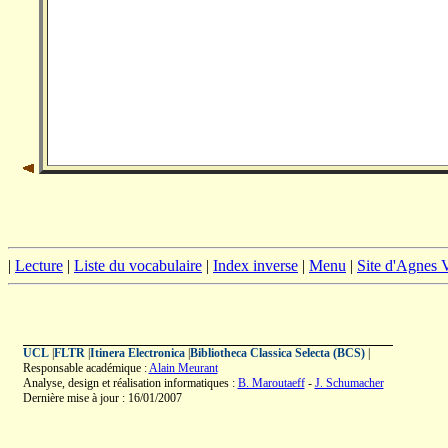
|
Lecture
|
Liste du vocabulaire
|
Index inverse
|
Menu
|
Site d'Agnes
UCL
|
FLTR
|
Itinera Electronica
|
Bibliotheca Classica Selecta (BCS)
|
Responsable académique :
Alain Meurant
Analyse, design et réalisation informatiques :
B. Maroutaeff
-
J. Schumacher
Dernière mise à jour : 16/01/2007