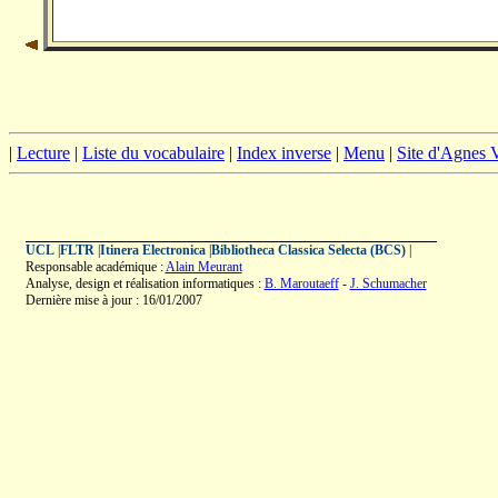
|
Lecture
|
Liste du vocabulaire
|
Index inverse
|
Menu
|
Site d'Agnes
UCL
|
FLTR
|
Itinera Electronica
|
Bibliotheca Classica Selecta (BCS)
|
Responsable académique :
Alain Meurant
Analyse, design et réalisation informatiques :
B. Maroutaeff
-
J. Schumacher
Dernière mise à jour : 16/01/2007