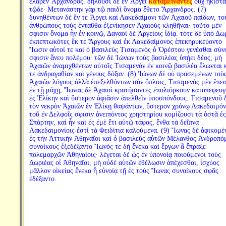
ἔλαβεν Ἄρχανδρος. δηλοῦσι δὲ ἐν Ἄργει
καταμείναντες
οὐχ ἥκιστα
τῷδε· Μετανάστην γὰρ τῷ παιδὶ ὄνομα ἔθετο Ἄρχανδρος. (7)
δυνηθέντων δὲ ἔν τε Ἄργει καὶ Λακεδαίμονι τῶν Ἀχαιοῦ παίδων, το
ἀνθρώπους τοὺς ἐνταῦθα ἐξενίκησεν Ἀχαιοὺς κληθῆναι· τοῦτο μέν
σφισιν ὄνομα ἦν ἐν κοινῷ, Δαναοὶ δὲ Ἀργείοις ἰδίᾳ. τότε δὲ ὑπὸ Δω
ἐκπεπτωκότες ἔκ τε Ἄργους καὶ ἐκ Λακεδαίμονος ἐπεκηρυκεύοντο
Ἴωσιν αὐτοί τε καὶ ὁ βασιλεὺς Τισαμενὸς ὁ Ὀρέστου γενέσθαι σύν
σφισιν ἄνευ πολέμου· τῶν δὲ Ἰώνων τοὺς βασιλέας ὑπῄει δέος, μὴ
Ἀχαιῶν ἀναμιχθέντων αὐτοῖς Τισαμενὸν ἐν κοινῷ βασιλέα ἕλωνται 
τε ἀνδραγαθίαν καὶ γένους δόξαν. (8) Ἰώνων δὲ οὐ προσεμένων τοὺ
Ἀχαιῶν λόγους ἀλλὰ ἐπεξελθόντων σὺν ὅπλοις, Τισαμενὸς μὲν ἔπε
ἐν τῇ μάχῃ, Ἴωνας δὲ Ἀχαιοὶ κρατήσαντες ἐπολιόρκουν καταπεφευγ
ἐς Ἑλίκην καὶ ὕστερον ἀφιᾶσιν ἀπελθεῖν ὑποσπόνδους. Τισαμενοῦ 
τὸν νεκρὸν Ἀχαιῶν ἐν Ἑλίκῃ θαψάντων, ὕστερον χρόνῳ Λακεδαιμόν
τοῦ ἐν Δελφοῖς σφισιν ἀνειπόντος χρηστηρίου κομίζουσι τὰ ὀστᾶ ἐς
Σπάρτην, καὶ ἦν καὶ ἐς ἐμὲ ἔτι αὐτῷ τάφος, ἔνθα τὰ δεῖπνα
Λακεδαιμονίοις ἐστὶ τὰ Φειδίτια καλούμενα. (9) Ἴωνας δὲ ἀφικομέ
ἐς τὴν Ἀττικὴν Ἀθηναῖοι καὶ ὁ βασιλεὺς αὐτῶν Μέλανθος Ἀνδροπό
συνοίκους ἐξεδέξαντο Ἴωνός τε δὴ ἕνεκα καὶ ἔργων ἃ ἔπραξε
πολεμαρχῶν Ἀθηναίοις· λέγεται δὲ ὡς ἐν ὑπονοίᾳ ποιούμενοι τοὺς
Δωριέας οἱ Ἀθηναῖοι, μὴ οὐδὲ αὐτῶν ἐθέλωσιν ἀπέχεσθαι, ἰσχύος
μᾶλλον οἰκείας ἕνεκα ἢ εὐνοίᾳ τῇ ἐς τοὺς Ἴωνας συνοίκους σφᾶς
ἐδέξαντο.