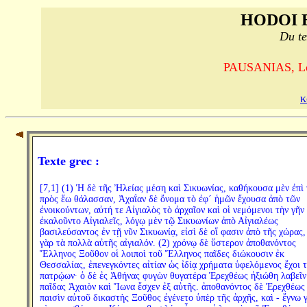
HODOI 
Du te
PAUSANIAS, Le T
κ
Texte grec :
[7,1] (1) Ἡ δὲ τῆς Ἠλείας μέση καὶ Σικυωνίας, καθήκουσα μὲν ἐπὶ 
πρὸς ἕω θάλασσαν, Ἀχαΐαν δὲ ὄνομα τὸ ἐφ´ ἡμῶν ἔχουσα ἀπὸ τῶν
ἐνοικούντων, αὐτή τε Αἰγιαλὸς τὸ ἀρχαῖον καὶ οἱ νεμόμενοι τὴν γῆν
ἐκαλοῦντο Αἰγιαλεῖς, λόγῳ μὲν τῷ Σικυωνίων ἀπὸ Αἰγιαλέως
βασιλεύσαντος ἐν τῇ νῦν Σικυωνίᾳ, εἰσὶ δὲ οἵ φασιν ἀπὸ τῆς χώρας, 
γὰρ τὰ πολλὰ αὐτῆς αἰγιαλόν. (2) χρόνῳ δὲ ὕστερον ἀποθανόντος
Ἕλληνος Ξοῦθον οἱ λοιποὶ τοῦ Ἕλληνος παῖδες διώκουσιν ἐκ
Θεσσαλίας, ἐπενεγκόντες αἰτίαν ὡς ἰδίᾳ χρήματα ὑφελόμενος ἔχοι 
πατρῴων· ὁ δὲ ἐς Ἀθήνας φυγὼν θυγατέρα Ἐρεχθέως ἠξιώθη λαβεῖν
παῖδας Ἀχαιὸν καὶ Ἴωνα ἔσχεν ἐξ αὐτῆς. ἀποθανόντος δὲ Ἐρεχθέως 
παισὶν αὐτοῦ δικαστὴς Ξοῦθος ἐγένετο ὑπὲρ τῆς ἀρχῆς, καὶ - ἔγνω 