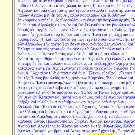
τὸν πρεσβύτατον Κέκροπα βασιλέα εἶναι - οἱ λοιποὶ τοῦ Ἐρεχθέως
παῖδες ἐξελαύνουσιν ἐκ τῆς χώρας αὐτόν· (3) ἀφικομένῳ δὲ ἐς τὸν
Αἰγιαλὸν καὶ οἰκήσαντι αὐτῷ μὲν ἐγένετο ἐνταῦθα ἡ τελευτή, τῶν δέ
παίδων Ἀχαιὸς μὲν ἐκ τοῦ Αἰγιαλοῦ παραλαβὼν καὶ ἐξ Ἀθηνῶν
ἐπικούρους κατῆλθεν ἐς Θεσσαλίαν καὶ ἔσχε τὴν πατρῴαν ἀρχήν, Ἴ
δὲ ἐπὶ τοὺς Αἰγιαλεῖς στρατιὰν καὶ ἐπὶ Σελινοῦντα τὸν βασιλέα αὐτ
ἀθροίζοντι ἀγγέλους ἔπεμπεν ὁ Σελινοῦς, τὴν θυγατέρα Ἑλίκην, ἣ μ
οἱ παῖς ἦν, γυναῖκα αὐτῷ διδοὺς καὶ αὐτὸν Ἴωνα ἐπὶ τῇ ἀρχῇ παῖδα
ποιούμενος. (4) καί πως ταῦτα τῷ Ἴωνι ἐγένετο οὐκ ἄπο γνώμης, κα
τῶν Αἰγιαλέων τὴν ἀρχὴν Ἴων ἔσχεν ἀποθανόντος Σελινοῦντος, καὶ
Ἑλίκην τε ἀπὸ τῆς γυναικὸς ᾤκισεν ἐν τῷ Αἰγιαλῷ πόλιν καὶ τοὺς
ἀνθρώπους ἐκάλεσεν Ἴωνας ἀφ´ αὑτοῦ. τοῦτο οὐ μεταβολὴ τοῦ
ὀνόματος, προσθήκη δέ σφισιν ἐγένετο· Αἰγιαλεῖς γὰρ ἐκαλοῦντο Ἴ
τῇ χώρᾳ δὲ ἔτι καὶ μᾶλλον διέμεινεν ὄνομα τὸ ἐξ ἀρχῆς· Ὁμήρῳ γοῦ
καταλόγῳ τῶν μετὰ Ἀγαμέμνονος ἐξήρκεσε τὸ ἀρχαῖον δηλῶσαι τῆς
ὄνομα· "Αἰγιαλόν τ´ ἀνὰ πάντα καὶ ἀμφ´ Ἑλίκην εὐρεῖαν". (5) τότε 
ἐπὶ τῆς Ἴωνος βασιλείας πολεμησάντων Ἀθηναίοις Ἐλευσινίων καὶ
Ἀθηναίων Ἴωνα ἐπαγαγομένων ἐπὶ ἡγεμονίᾳ τοῦ πολέμου, τὸν μὲν ἐ
Ἀττικῇ τὸ χρεὼν ἐπιλαμβάνει, καὶ Ἴωνος ἐν τῷ δήμῳ μνῆμα τῷ
Ποταμίων ἐστίν· οἱ δὲ ἀπόγονοι τοῦ Ἴωνος τὸ Ἰώνων ἔσχον κράτος,
ὑπ´ Ἀχαιῶν ἐξέπεσον καὶ αὐτοὶ καὶ ὁ δῆμος. τοῖς δὲ Ἀχαιοῖς τηνικα
ὑπῆρξε καὶ αὐτοῖς ἐκ Λακεδαίμονος καὶ Ἄργους ὑπὸ Δωριέων
ἐξεληλάσθαι· (6) τὰ δὲ ἐς Ἴωνας καὶ Ἀχαιούς, ὁπόσα ἐπράχθη σφίσ
´ ἀλλήλους, ἐπέξεισιν αὐτίκα ὁ λόγος μοι προδιηγησαμένῳ καθ´ ἥντ
αἰτίαν τοῖς Λακεδαίμονα οἰκοῦσι καὶ Ἄργος πρὸ τῆς τῶν Δωριέων
καθόδου μόνοις Πελοποννησίων ὑπῆρξεν Ἀχαιοῖς καλεῖσθαι. Ἄρχαν
Ἀχαιοῦ καὶ Ἀρχιτέλης ἐς Ἄργος ἀφίκοντο ἐκ τῆς Φθιώτιδος, ἐλθόντ
ἐγένοντο Δαναοῦ γαμβροί, καὶ Αὐτομάτην μὲν Ἀρχιτέλης, Σκαιὰν δὲ