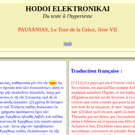
HODOI ELEKTRONIKAI
Du texte à l'hypertexte
PAUSANIAS, Le Tour de la Grèce, livre VII
πρὸ
Traduction française :
κυωνίας, καθήκουσα μὲν ἐπὶ τὴν
πρὸ
ς ἕω
[7,1] (1) Le pays qui est à l'orient vers 
ν ἔχουσα ἀπὸ τῶν ἐνοικούντων, αὐτή τε
Sicyoniens, est aujourd'hui nommé Achaï
τὴν γῆν ἐκαλοῦντο Αἰγιαλεῖς, λόγῳ μὲν
nommait autrefois l'Égiale, et ses habi
τος ἐν τῇ νῦν Σικυωνίᾳ, εἰσὶ δὲ οἵ
d'Égialeus ancien roi de Sicyone, à ce 
ὰ αὐτῆς αἰγιαλόν. (2) χρόνῳ δὲ ὕστερον
croient que cette contrée qui pour la pl
ὶ τοῦ Ἕλληνος παῖδες διώκουσιν ἐκ
son nom de sa situation, le mot "aigialo
ᾳ χρήματα ὑφελόμενος ἔχοι τῶν
mer. (2) Quoi qu'il en soit, après la mor
ρα Ἐρεχθέως ἠξιώθη λαβεῖν καὶ παῖδας
Thessalie par ses frères, qui l'accusaient
ανόντος δὲ Ἐρεχθέως τοῖς παισὶν αὐτοῦ
retira à Athènes où il épousa une fille d
ς, καὶ - ἔγνω γὰρ τὸν πρεσβύτατον
Achaios et Ion, Érechthée étant mort, se
 Ἐρεχθέως παῖδες ἐξελαύνουσιν ἐκ τῆς
succéderait convinrent de prendre Xout