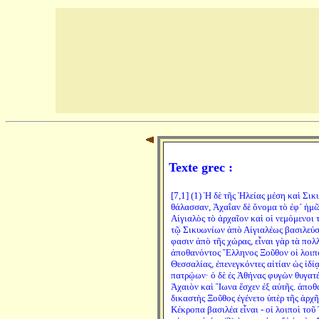
Texte grec :
[7,1] (1) Ἡ δὲ τῆς Ἠλείας μέση καὶ Σι
θάλασσαν, Ἀχαΐαν δὲ ὄνομα τὸ ἐφ´ ἡμῶ
Αἰγιαλὸς τὸ ἀρχαῖον καὶ οἱ νεμόμενοι 
τῷ Σικυωνίων ἀπὸ Αἰγιαλέως βασιλεύσαν
φασιν ἀπὸ τῆς χώρας, εἶναι γὰρ τὰ πολλ
ἀποθανόντος Ἕλληνος Ξοῦθον οἱ λοιπο
Θεσσαλίας, ἐπενεγκόντες αἰτίαν ὡς ἰδί
πατρῴων· ὁ δὲ ἐς Ἀθήνας φυγὼν θυγατέ
Ἀχαιὸν καὶ Ἴωνα ἔσχεν ἐξ αὐτῆς. ἀποθ
δικαστὴς Ξοῦθος ἐγένετο ὑπὲρ τῆς ἀρχῆ
Κέκροπα βασιλέα εἶναι - οἱ λοιποὶ τοῦ