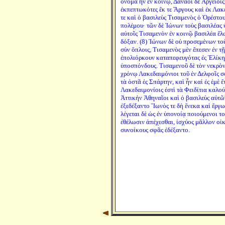
ὄνομα ἦν ἐν κοινῷ, Δαναοὶ δὲ Ἀργείοις 
ἐκπεπτωκότες ἔκ τε Ἄργους καὶ ἐκ Λα
τε καὶ ὁ βασιλεὺς Τισαμενὸς ὁ Ὀρέστου
πολέμου· τῶν δὲ Ἰώνων τοὺς βασιλέας 
αὐτοῖς Τισαμενὸν ἐν κοινῷ βασιλέα ἕλ
δόξαν. (8) Ἰώνων δὲ οὐ προσεμένων το
σὺν ὅπλοις, Τισαμενὸς μὲν ἔπεσεν ἐν τ
ἐπολιόρκουν καταπεφευγότας ἐς Ἑλίκην
ὑποσπόνδους. Τισαμενοῦ δὲ τὸν νεκρὸ
χρόνῳ Λακεδαιμόνιοι τοῦ ἐν Δελφοῖς σ
τὰ ὀστᾶ ἐς Σπάρτην, καὶ ἦν καὶ ἐς ἐμὲ ἔ
Λακεδαιμονίοις ἐστὶ τὰ Φειδίτια καλού
Ἀττικὴν Ἀθηναῖοι καὶ ὁ βασιλεὺς αὐ
ἐξεδέξαντο Ἴωνός τε δὴ ἕνεκα καὶ ἔργ
λέγεται δὲ ὡς ἐν ὑπονοίᾳ ποιούμενοι τ
ἐθέλωσιν ἀπέχεσθαι, ἰσχύος μᾶλλον οἰκ
συνοίκους σφᾶς ἐδέξαντο.