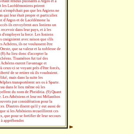
s'étant rendus puissants à Argos et à
et les Lacédémoniens prirent
i n'empêchait pas que les Argiens ne
qui leur était propre et particulier.
ent d'Argos et de Lacédémone la
uccès ils envoyèrent aux Ioniens un
 recevoir dans leur pays, et à les
in d'employer la force. Les Ioniens
s craignirent avec raison que s'ils
es Achéens, ils ne voulussent être
Oreste, que sa valeur et la noblesse de
. (8) Au lieu donc d'accepter la
Achéens. Tisaménos fut tué des
 Achéens eurent l'avantage et
ù ceux-ci se voyant près d'être forcés,
iberté de se retirer où ils voudraient.
iké; mais dans la suite les
elphes transportèrent ses os à Sparte.
eau dans le lieu même où les
pellent du nom de Pheiditia. (9) Quant
e. Les Athéniens et leur roi Mélanthos
ouverts par considération pour la
es. D'autres disent qu'il y eut aussi de
 que si les Athéniens recueillirent ces
x, que pour se fortifier de leur secours
 à appréhender.