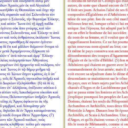
Αἰγιαλὸν καὶ οἰκήσαντι αὐτῷ μὲν
ci décida en faveur de Cécrops qui était l
αίδων Ἀχαιὸς μὲν ἐκ τοῦ Αἰγιαλοῦ
autres, de sorte que chassé encore de l'A
κατῆλθεν ἐς Θεσσαλίαν καὶ ἔσχε τὴν
il finit ses jours. Achaios l'aîné de ses
εῖς στρατιὰν καὶ ἐπὶ Σελινοῦντα τὸν
composées d'Égialéens et d'Athéniens v
μπεν ὁ Σελινοῦς, τὴν θυγατέρα Ἑλίκην,
trône de son père. Ion de son côté march
ς καὶ αὐτὸν Ἴωνα ἐπὶ τῇ ἀρχῇ παῖδα
Sélinous leur roi, lorsque celui-ci lui e
 ἐγένετο οὐκ ἄπο γνώμης, καὶ τῶν
unique. Ion l'épousa, fut adopté par le R
όντος Σελινοῦντος, καὶ Ἑλίκην τε ἀπὸ
eut en effet le bonheur de lui succéder.
λιν καὶ τοὺς ἀνθρώπους ἐκάλεσεν Ἴωνας
du nom de sa femme, et il voulut que d
ατος, προσθήκη δέ σφισιν ἐγένετο·
s'appellassent Ioniens. Ce ne fut pour
ᾳ δὲ ἔτι καὶ μᾶλλον διέμεινεν ὄνομα τὸ
qu'un nouveau nom ajouté au leur; car i
ν μετὰ Ἀγαμέμνονος ἐξήρκεσε τὸ
Et même le pays conserva son ancienne
αλόν τ´ ἀνὰ πάντα καὶ ἀμφ´ Ἑλίκην
dénombrement des troupes d'Agamemno
ασιλείας πολεμησάντων Ἀθηναίοις
l'Égiale et de la ville d'Héliké. (5) Ion 
ομένων ἐπὶ ἡγεμονίᾳ τοῦ πολέμου, τὸν
Athéniens qui étaient en guerre avec le
ι, καὶ Ἴωνος ἐν τῷ δήμῳ μνῆμα τῷ
commandement de leur armée; mais il m
νος τὸ Ἰώνων ἔσχον κράτος, ἐς ὃ ὑπ´
voit encore sa sépulture dans le dème 
. τοῖς δὲ Ἀχαιοῖς τηνικαῦτα ὑπῆρξε καὶ
descendants se maintinrent sur le trône 
 Δωριέων ἐξεληλάσθαι· (6) τὰ δὲ ἐς
du pays, eux et leurs sujets par les Ac
σιν ἐπ´ ἀλλήλους, ἐπέξεισιν αὐτίκα ὁ
chassés d'Argos et de Lacédémone par le
 αἰτίαν τοῖς Λακεδαίμονα οἰκοῦσι καὶ
qui se passa entre les Ioniens et les Ac
όνοις Πελοποννησίων ὑπῆρξεν Ἀχαιοῖς
j'explique pourquoi les peuples de Lac
τέλης ἐς Ἄργος ἀφίκοντο ἐκ τῆς
Doriens, étaient les seuls du Péloponn
οῦ γαμβροί, καὶ Αὐτομάτην μὲν
Archandros et Architélès, tous deux fils
. δηλοῦσι δὲ ἐν Ἄργει καταμείναντες
Phtiotide à Argos. Danaos leur fit épous
ῷ παιδὶ ὄνομα ἔθετο Ἄρχανδρος. (7)
Architélès, et Scaia à Archandros. Une p
μονι τῶν Ἀχαιοῦ παίδων, τοὺς
d'Argos, et qu'ils étaient venus s'y étab
αιοὺς κληθῆναι· τοῦτο μέν σφισιν
fils le nom de Métanastès, comme si on d