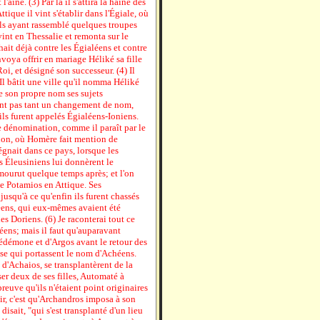
'aîné. (3) Par là il s'attira la haine des
ttique il vint s'établir dans l'Égiale, où
 fils ayant rassemblé quelques troupes
int en Thessalie et remonta sur le
ait déjà contre les Égialéens et contre
nvoya offrir en mariage Héliké sa fille
oi, et désigné son successeur. (4) Il
 Il bâtit une ville qu'il nomma Héliké
e son propre nom ses sujets
tant pas tant un changement de nom,
ls furent appelés Égialéens-Ioniens.
 dénomination, comme il paraît par le
n, où Homère fait mention de
régnait dans ce pays, lorsque les
s Éleusiniens lui donnèrent le
ourut quelque temps après; et l'on
de Potamios en Attique. Ses
jusqu'à ce qu'enfin ils furent chassés
héens, qui eux-mêmes avaient été
s Doriens. (6) Je raconterai tout ce
héens; mais il faut qu'auparavant
édémone et d'Argos avant le retour des
èse qui portassent le nom d'Achéens.
 d'Achaios, se transplantèrent de la
er deux de ses filles, Automaté à
reuve qu'ils n'étaient point originaires
lir, c'est qu'Archandros imposa à son
isait, "qui s'est transplanté d'un lieu