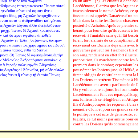
ἰδίᾳ. τότε δὲ ὑπὸ Δωριέων
en un autre". (7) Les enfants d'Achaios 
κεδαίμονος ἐπεκηρυκεύοντο Ἴωσιν αὐτοί
Lacédémone, il arriva que les Argiens 
 γενέσθαι σύνοικοί σφισιν ἄνευ
insensiblement le nom d'Achéens, ce qu
ὑπῄει δέος, μὴ Ἀχαιῶν ἀναμιχθέντων
fussent aussi appelés Danaéens d'un nom 
ωνται κατά τε ἀνδραγαθίαν καὶ γένους
Mais dans la suite les Doriens chassèr
ὺς Ἀχαιῶν λόγους ἀλλὰ ἐπεξελθόντων
postérité d'Achaios. Après ce premier s
ῇ μάχῃ, Ἴωνας δὲ Ἀχαιοὶ κρατήσαντες
héraut pour leur dire qu'ils eussent à les
 καὶ ὕστερον ἀφιᾶσιν ἀπελθεῖν
recevoir à l'amiable sans qu'il fût beso
ν Ἀχαιῶν ἐν Ἑλίκῃ θαψάντων, ὕστερον
furent fort alarmés de ce compliment; il
φισιν ἀνειπόντος χρηστηρίου κομίζουσι
recevaient ces Doriens déjà unis avec l
τι αὐτῷ τάφος, ἔνθα τὰ δεῖπνα
gouvernés par leur roi Tisaménos fils d'
μενα. (9) Ἴωνας δὲ ἀφικομένους ἐς τὴν
son sang rendaient en effet fort illustre
τῶν Μέλανθος Ἀνδροπόμπου συνοίκους
proposition, ils marchèrent contre les 
ων ἃ ἔπραξε πολεμαρχῶν Ἀθηναίοις·
premiers dans le combat; cependant les
οὺς Δωριέας οἱ Ἀθηναῖοι, μὴ οὐδὲ αὐτῶν
poussèrent les Ioniens jusqu'à Héliké, o
είας ἕνεκα ἢ εὐνοίᾳ τῇ ἐς τοὺς Ἴωνας
furent obligés de capituler et eurent la l
Les Doriens enterrèrent Tisaménos à Hél
Lacédémoniens avertis par l'oracle de D
On y voit encore aujourd'hui son tomb
Lacédémoniens font ces repas qu'ils ap
aux Ioniens ils se réfugièrent en Attiqu
fils d'Andropompos les reçurent à bras 
mémoire d'Ion, et pour ses grands servic
la politique à cet acte de générosité, et
fugitifs, ce fut moins par amitié pour eu
contre les Doriens qu'ils commençaient