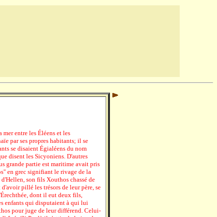
la mer entre les Éléens et les
e par ses propres habitants; il se
tants se disaient Égialéens du nom
que disent les Sicyoniens. D'autres
us grande partie est maritime avait pris
s" en grec signifiant le rivage de la
t d'Hellen, son fils Xouthos chassé de
 d'avoir pillé les trésors de leur père, se
'Érechthée, dont il eut deux fils,
s enfants qui disputaient à qui lui
hos pour juge de leur différend. Celui-