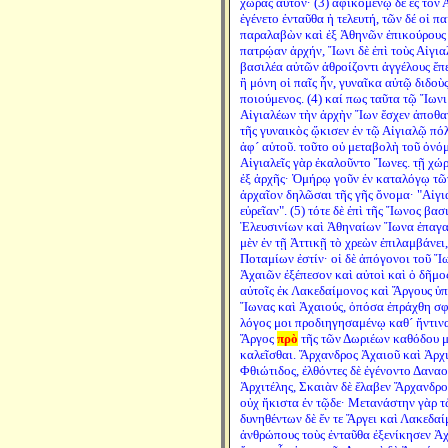
χώρας αὐτόν· (3) ἀφικομένῳ δὲ ἐς τὸν 
ἐγένετο ἐνταῦθα ἡ τελευτή, τῶν δέ οἱ π
παραλαβὼν καὶ ἐξ Ἀθηνῶν ἐπικούρους 
πατρῴαν ἀρχήν, Ἴωνι δὲ ἐπὶ τοὺς Αἰγιαλ
βασιλέα αὐτῶν ἀθροίζοντι ἀγγέλους ἔπε
ἣ μόνη οἱ παῖς ἦν, γυναῖκα αὐτῷ διδοὺ
ποιούμενος. (4) καί πως ταῦτα τῷ Ἴωνι
Αἰγιαλέων τὴν ἀρχὴν Ἴων ἔσχεν ἀποθαν
τῆς γυναικὸς ᾤκισεν ἐν τῷ Αἰγιαλῷ πό
ἀφ´ αὑτοῦ. τοῦτο οὐ μεταβολὴ τοῦ ὀνόμ
Αἰγιαλεῖς γὰρ ἐκαλοῦντο Ἴωνες. τῇ χώρ
ἐξ ἀρχῆς· Ὁμήρῳ γοῦν ἐν καταλόγῳ τῶ
ἀρχαῖον δηλῶσαι τῆς γῆς ὄνομα· "Αἰγι
εὐρεῖαν". (5) τότε δὲ ἐπὶ τῆς Ἴωνος β
Ἐλευσινίων καὶ Ἀθηναίων Ἴωνα ἐπαγαγ
μὲν ἐν τῇ Ἀττικῇ τὸ χρεὼν ἐπιλαμβάνε
Ποταμίων ἐστίν· οἱ δὲ ἀπόγονοι τοῦ Ἴω
Ἀχαιῶν ἐξέπεσον καὶ αὐτοὶ καὶ ὁ δῆμος
αὐτοῖς ἐκ Λακεδαίμονος καὶ Ἄργους ὑπὸ
Ἴωνας καὶ Ἀχαιούς, ὁπόσα ἐπράχθη σφί
λόγος μοι προδιηγησαμένῳ καθ´ ἥντινα
Ἄργος
πρὸ
τῆς τῶν Δωριέων καθόδου μ
καλεῖσθαι. Ἄρχανδρος Ἀχαιοῦ καὶ Ἀρχι
Φθιώτιδος, ἐλθόντες δὲ ἐγένοντο Δανα
Ἀρχιτέλης, Σκαιὰν δὲ ἔλαβεν Ἄρχανδρος
οὐχ ἥκιστα ἐν τῷδε· Μετανάστην γὰρ τ
δυνηθέντων δὲ ἔν τε Ἄργει καὶ Λακεδαί
ἀνθρώπους τοὺς ἐνταῦθα ἐξενίκησεν Ἀχ