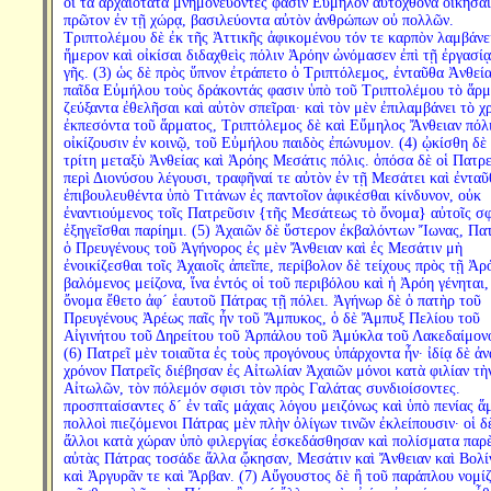
οἱ τὰ ἀρχαιότατα μνημονεύοντές φασιν Εὔμηλον αὐτόχθονα οἰκῆσαι
πρῶτον ἐν τῇ χώρᾳ, βασιλεύοντα αὐτὸν ἀνθρώπων οὐ πολλῶν.
Τριπτολέμου δὲ ἐκ τῆς Ἀττικῆς ἀφικομένου τόν τε καρπὸν λαμβάνε
ἥμερον καὶ οἰκίσαι διδαχθεὶς πόλιν Ἀρόην ὠνόμασεν ἐπὶ τῇ ἐργασίᾳ
γῆς. (3) ὡς δὲ πρὸς ὕπνον ἐτράπετο ὁ Τριπτόλεμος, ἐνταῦθα Ἀνθεί
παῖδα Εὐμήλου τοὺς δράκοντάς φασιν ὑπὸ τοῦ Τριπτολέμου τὸ ἅρ
ζεύξαντα ἐθελῆσαι καὶ αὐτὸν σπεῖραι· καὶ τὸν μὲν ἐπιλαμβάνει τὸ χ
ἐκπεσόντα τοῦ ἅρματος, Τριπτόλεμος δὲ καὶ Εὔμηλος Ἄνθειαν πόλ
οἰκίζουσιν ἐν κοινῷ, τοῦ Εὐμήλου παιδὸς ἐπώνυμον. (4) ᾠκίσθη δὲ 
τρίτη μεταξὺ Ἀνθείας καὶ Ἀρόης Μεσάτις πόλις. ὁπόσα δὲ οἱ Πατρε
περὶ Διονύσου λέγουσι, τραφῆναί τε αὐτὸν ἐν τῇ Μεσάτει καὶ ἐνταῦ
ἐπιβουλευθέντα ὑπὸ Τιτάνων ἐς παντοῖον ἀφικέσθαι κίνδυνον, οὐκ
ἐναντιούμενος τοῖς Πατρεῦσιν {τῆς Μεσάτεως τὸ ὄνομα} αὐτοῖς σφ
ἐξηγεῖσθαι παρίημι. (5) Ἀχαιῶν δὲ ὕστερον ἐκβαλόντων Ἴωνας, Πα
ὁ Πρευγένους τοῦ Ἀγήνορος ἐς μὲν Ἄνθειαν καὶ ἐς Μεσάτιν μὴ
ἐνοικίζεσθαι τοῖς Ἀχαιοῖς ἀπεῖπε, περίβολον δὲ τείχους πρὸς τῇ Ἀρ
βαλόμενος μείζονα, ἵνα ἐντός οἱ τοῦ περιβόλου καὶ ἡ Ἀρόη γένηται,
ὄνομα ἔθετο ἀφ´ ἑαυτοῦ Πάτρας τῇ πόλει. Ἀγήνωρ δὲ ὁ πατὴρ τοῦ
Πρευγένους Ἀρέως παῖς ἦν τοῦ Ἄμπυκος, ὁ δὲ Ἄμπυξ Πελίου τοῦ
Αἰγινήτου τοῦ Δηρείτου τοῦ Ἁρπάλου τοῦ Ἀμύκλα τοῦ Λακεδαίμον
(6) Πατρεῖ μὲν τοιαῦτα ἐς τοὺς προγόνους ὑπάρχοντα ἦν· ἰδίᾳ δὲ ἀν
χρόνον Πατρεῖς διέβησαν ἐς Αἰτωλίαν Ἀχαιῶν μόνοι κατὰ φιλίαν τὴ
Αἰτωλῶν, τὸν πόλεμόν σφισι τὸν πρὸς Γαλάτας συνδιοίσοντες.
προσπταίσαντες δ´ ἐν ταῖς μάχαις λόγου μειζόνως καὶ ὑπὸ πενίας ἅ
πολλοὶ πιεζόμενοι Πάτρας μὲν πλὴν ὀλίγων τινῶν ἐκλείπουσιν· οἱ δ
ἄλλοι κατὰ χώραν ὑπὸ φιλεργίας ἐσκεδάσθησαν καὶ πολίσματα παρ
αὐτὰς Πάτρας τοσάδε ἄλλα ᾤκησαν, Μεσάτιν καὶ Ἄνθειαν καὶ Βολί
καὶ Ἀργυρᾶν τε καὶ Ἄρβαν. (7) Αὔγουστος δὲ ἢ τοῦ παράπλου νομί