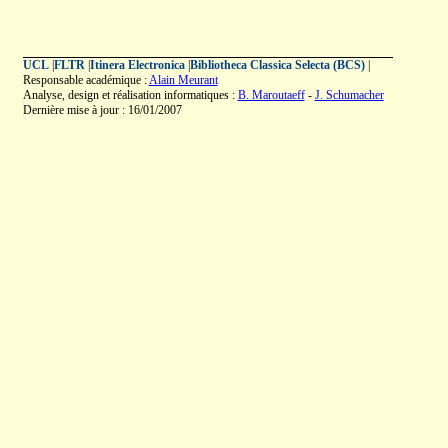
UCL
|
FLTR
|
Itinera Electronica
|
Bibliotheca Classica Selecta (BCS)
|
Responsable académique :
Alain Meurant
Analyse, design et réalisation informatiques :
B. Maroutaeff
-
J. Schumacher
Dernière mise à jour : 16/01/2007