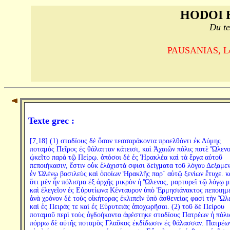
HODOI 
Du te
PAUSANIAS, Le T
Texte grec :
[7,18] (1) σταδίους δὲ ὅσον τεσσαράκοντα προελθόντι ἐκ Δύμης
ποταμὸς Πεῖρος ἐς θάλατταν κάτεισι, καὶ Ἀχαιῶν πόλις ποτὲ Ὤλεν
ᾠκεῖτο παρὰ τῷ Πείρῳ. ὁπόσοι δὲ ἐς Ἡρακλέα καὶ τὰ ἔργα αὐτοῦ
πεποιήκασιν, ἔστιν οὐκ ἐλάχιστά σφισι δείγματα τοῦ λόγου Δεξαμε
ἐν Ὠλένῳ βασιλεὺς καὶ ὁποίων Ἡρακλῆς παρ´ αὐτῷ ξενίων ἔτυχε. κ
ὅτι μὲν ἦν πόλισμα ἐξ ἀρχῆς μικρὸν ἡ Ὤλενος, μαρτυρεῖ τῷ λόγῳ 
καὶ ἐλεγεῖον ἐς Εὐρυτίωνα Κένταυρον ὑπὸ Ἑρμησιάνακτος πεποιημ
ἀνὰ χρόνον δὲ τοὺς οἰκήτορας ἐκλιπεῖν ὑπὸ ἀσθενείας φασὶ τὴν Ὤλ
καὶ ἐς Πειράς τε καὶ ἐς Εὐρυτειὰς ἀποχωρῆσαι. (2) τοῦ δὲ Πείρου
ποταμοῦ περὶ τοὺς ὀγδοήκοντα ἀφέστηκε σταδίους Πατρέων ἡ πόλι
πόρρω δὲ αὐτῆς ποταμὸς Γλαῦκος ἐκδίδωσιν ἐς θάλασσαν. Πατρέω