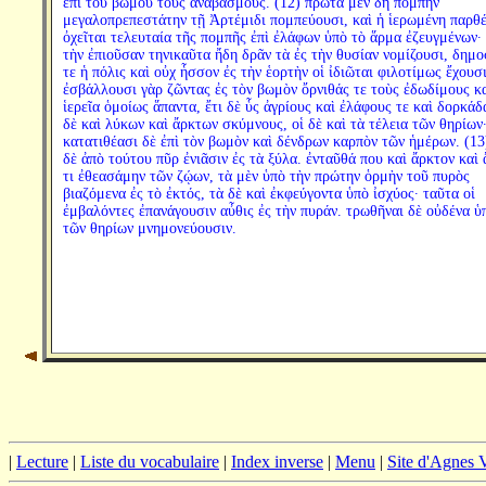
ἐπὶ τοῦ βωμοῦ τοὺς ἀναβασμούς. (12) πρῶτα μὲν δὴ πομπὴν
μεγαλοπρεπεστάτην τῇ Ἀρτέμιδι πομπεύουσι, καὶ ἡ ἱερωμένη παρθ
ὀχεῖται τελευταία τῆς πομπῆς ἐπὶ ἐλάφων ὑπὸ τὸ ἅρμα ἐζευγμένων· 
τὴν ἐπιοῦσαν τηνικαῦτα ἤδη δρᾶν τὰ ἐς τὴν θυσίαν νομίζουσι, δημο
τε ἡ πόλις καὶ οὐχ ἧσσον ἐς τὴν ἑορτὴν οἱ ἰδιῶται φιλοτίμως ἔχουσι
ἐσβάλλουσι γὰρ ζῶντας ἐς τὸν βωμὸν ὄρνιθάς τε τοὺς ἐδωδίμους κ
ἱερεῖα ὁμοίως ἅπαντα, ἔτι δὲ ὗς ἀγρίους καὶ ἐλάφους τε καὶ δορκάδα
δὲ καὶ λύκων καὶ ἄρκτων σκύμνους, οἱ δὲ καὶ τὰ τέλεια τῶν θηρίων
κατατιθέασι δὲ ἐπὶ τὸν βωμὸν καὶ δένδρων καρπὸν τῶν ἡμέρων. (13
δὲ ἀπὸ τούτου πῦρ ἐνιᾶσιν ἐς τὰ ξύλα. ἐνταῦθά που καὶ ἄρκτον καὶ
τι ἐθεασάμην τῶν ζῴων, τὰ μὲν ὑπὸ τὴν πρώτην ὁρμὴν τοῦ πυρὸς
βιαζόμενα ἐς τὸ ἐκτός, τὰ δὲ καὶ ἐκφεύγοντα ὑπὸ ἰσχύος· ταῦτα οἱ
ἐμβαλόντες ἐπανάγουσιν αὖθις ἐς τὴν πυράν. τρωθῆναι δὲ οὐδένα ὑ
τῶν θηρίων μνημονεύουσιν.
|
Lecture
|
Liste du vocabulaire
|
Index inverse
|
Menu
|
Site d'Agnes