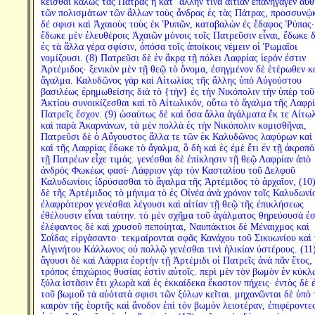
κεῖσθαι καλῶς τὰς Πάτρας ἢ κατ´ ἄλλην τινὰ αἰτίαν ἐπανήγαγεν αὖθ
τῶν πολισμάτων τῶν ἄλλων τοὺς ἄνδρας ἐς τὰς Πάτρας, προσσυνῴ
δέ σφισι καὶ Ἀχαιοὺς τοὺς ἐκ Ῥυπῶν, καταβαλὼν ἐς ἔδαφος Ῥύπας·
ἔδωκε μὲν ἐλευθέροις Ἀχαιῶν μόνοις τοῖς Πατρεῦσιν εἶναι, ἔδωκε δ
ἐς τὰ ἄλλα γέρα σφίσιν, ὁπόσα τοῖς ἀποίκοις νέμειν οἱ Ῥωμαῖοι
νομίζουσι. (8) Πατρεῦσι δὲ ἐν ἄκρᾳ τῇ πόλει Λαφρίας ἱερόν ἐστιν
Ἀρτέμιδος· ξενικὸν μὲν τῇ θεῷ τὸ ὄνομα, ἐσηγμένον δὲ ἑτέρωθεν κ
ἄγαλμα. Καλυδῶνος γὰρ καὶ Αἰτωλίας τῆς ἄλλης ὑπὸ Αὐγούστου
βασιλέως ἐρημωθείσης διὰ τὸ {τὴν} ἐς τὴν Νικόπολιν τὴν ὑπὲρ τοῦ
Ἀκτίου συνοικίζεσθαι καὶ τὸ Αἰτωλικόν, οὕτω τὸ ἄγαλμα τῆς Λαφρί
Πατρεῖς ἔσχον. (9) ὡσαύτως δὲ καὶ ὅσα ἄλλα ἀγάλματα ἔκ τε Αἰτωλ
καὶ παρὰ Ἀκαρνάνων, τὰ μὲν πολλὰ ἐς τὴν Νικόπολιν κομισθῆναι,
Πατρεῦσι δὲ ὁ Αὔγουστος ἄλλα τε τῶν ἐκ Καλυδῶνος λαφύρων καὶ
καὶ τῆς Λαφρίας ἔδωκε τὸ ἄγαλμα, ὃ δὴ καὶ ἐς ἐμὲ ἔτι ἐν τῇ ἀκροπό
τῇ Πατρέων εἶχε τιμάς. γενέσθαι δὲ ἐπίκλησιν τῇ θεῷ Λαφρίαν ἀπὸ
ἀνδρὸς Φωκέως φασί· Λάφριον γὰρ τὸν Κασταλίου τοῦ Δελφοῦ
Καλυδωνίοις ἱδρύσασθαι τὸ ἄγαλμα τῆς Ἀρτέμιδος τὸ ἀρχαῖον, (10)
δὲ τῆς Ἀρτέμιδος τὸ μήνιμα τὸ ἐς Οἰνέα ἀνὰ χρόνον τοῖς Καλυδωνί
ἐλαφρότερον γενέσθαι λέγουσι καὶ αἰτίαν τῇ θεῷ τῆς ἐπικλήσεως
ἐθέλουσιν εἶναι ταύτην. τὸ μὲν σχῆμα τοῦ ἀγάλματος θηρεύουσά ἐσ
ἐλέφαντος δὲ καὶ χρυσοῦ πεποίηται, Ναυπάκτιοι δὲ Μέναιχμος καὶ
Σοΐδας εἰργάσαντο· τεκμαίρονται σφᾶς Κανάχου τοῦ Σικυωνίου καὶ 
Αἰγινήτου Κάλλωνος οὐ πολλῷ γενέσθαι τινὶ ἡλικίαν ὑστέρους. (11
ἄγουσι δὲ καὶ Λάφρια ἑορτὴν τῇ Ἀρτέμιδι οἱ Πατρεῖς ἀνὰ πᾶν ἔτος, 
τρόπος ἐπιχώριος θυσίας ἐστὶν αὐτοῖς. περὶ μὲν τὸν βωμὸν ἐν κύκλ
ξύλα ἱστᾶσιν ἔτι χλωρὰ καὶ ἐς ἑκκαίδεκα ἕκαστον πήχεις· ἐντὸς δὲ ἐ
τοῦ βωμοῦ τὰ αὐότατά σφισι τῶν ξύλων κεῖται. μηχανῶνται δὲ ὑπὸ 
καιρὸν τῆς ἑορτῆς καὶ ἄνοδον ἐπὶ τὸν βωμὸν λειοτέραν, ἐπιφέροντε