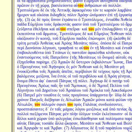
οἱ τὰ ἀρχαιότατα μνημονεύοντές φασιν Εὔμηλον αὐτόχθονα οἰκῆσαι
πρῶτον ἐν τῇ χώρᾳ, βασιλεύοντα αὐ
τὸν
ἀνθρώπων οὐ πολλῶν.
Τριπτολέμου δὲ ἐκ τῆς Ἀττικῆς ἀφικομένου τόν τε καρπὸν λαμβάν
ἥμερον καὶ οἰκίσαι διδαχθεὶς πόλιν Ἀρόην ὠνόμασεν ἐπὶ τῇ ἐργασίᾳ
γῆς. (3) ὡς δὲ πρὸς ὕπνον ἐτράπετο ὁ Τριπτόλεμος, ἐνταῦθα Ἀνθεί
παῖδα Εὐμήλου τοὺς δράκοντάς φασιν ὑπὸ τοῦ Τριπτολέμου τὸ ἅρ
ζεύξαντα ἐθελῆσαι καὶ αὐ
τὸν
σπεῖραι· καὶ
τὸν
μὲν ἐπιλαμβάνει τὸ χ
ἐκπεσόντα τοῦ ἅρματος, Τριπτόλεμος δὲ καὶ Εὔμηλος Ἄνθειαν πόλ
οἰκίζουσιν ἐν κοινῷ, τοῦ Εὐμήλου παιδὸς ἐπώνυμον. (4) ᾠκίσθη δὲ 
τρίτη μεταξὺ Ἀνθείας καὶ Ἀρόης Μεσάτις πόλις. ὁπόσα δὲ οἱ Πατρε
περὶ Διονύσου λέγουσι, τραφῆναί τε αὐ
τὸν
ἐν τῇ Μεσάτει καὶ ἐνταῦ
ἐπιβουλευθέντα ὑπὸ Τιτάνων ἐς παντοῖον ἀφικέσθαι κίνδυνον, οὐκ
ἐναντιούμενος τοῖς Πατρεῦσιν {τῆς Μεσάτεως τὸ ὄνομα} αὐτοῖς σφ
ἐξηγεῖσθαι παρίημι. (5) Ἀχαιῶν δὲ ὕστερον ἐκβαλόντων Ἴωνας, Πα
ὁ Πρευγένους τοῦ Ἀγήνορος ἐς μὲν Ἄνθειαν καὶ ἐς Μεσάτιν μὴ
ἐνοικίζεσθαι τοῖς Ἀχαιοῖς ἀπεῖπε, περίβολον δὲ τείχους πρὸς τῇ Ἀρ
βαλόμενος μείζονα, ἵνα ἐντός οἱ τοῦ περιβόλου καὶ ἡ Ἀρόη γένηται,
ὄνομα ἔθετο ἀφ´ ἑαυτοῦ Πάτρας τῇ πόλει. Ἀγήνωρ δὲ ὁ πατὴρ τοῦ
Πρευγένους Ἀρέως παῖς ἦν τοῦ Ἄμπυκος, ὁ δὲ Ἄμπυξ Πελίου τοῦ
Αἰγινήτου τοῦ Δηρείτου τοῦ Ἁρπάλου τοῦ Ἀμύκλα τοῦ Λακεδαίμον
(6) Πατρεῖ μὲν τοιαῦτα ἐς τοὺς προγόνους ὑπάρχοντα ἦν· ἰδίᾳ δὲ ἀν
χρόνον Πατρεῖς διέβησαν ἐς Αἰτωλίαν Ἀχαιῶν μόνοι κατὰ φιλίαν τὴ
Αἰτωλῶν,
τὸν
πόλεμόν σφισι
τὸν
πρὸς Γαλάτας συνδιοίσοντες.
προσπταίσαντες δ´ ἐν ταῖς μάχαις λόγου μειζόνως καὶ ὑπὸ πενίας ἅ
πολλοὶ πιεζόμενοι Πάτρας μὲν πλὴν ὀλίγων τινῶν ἐκλείπουσιν· οἱ δ
ἄλλοι κατὰ χώραν ὑπὸ φιλεργίας ἐσκεδάσθησαν καὶ πολίσματα παρ
αὐτὰς Πάτρας τοσάδε ἄλλα ᾤκησαν, Μεσάτιν καὶ Ἄνθειαν καὶ Βολί
καὶ Ἀργυρᾶν τε καὶ Ἄρβαν. (7) Αὔγουστος δὲ ἢ τοῦ παράπλου νομί