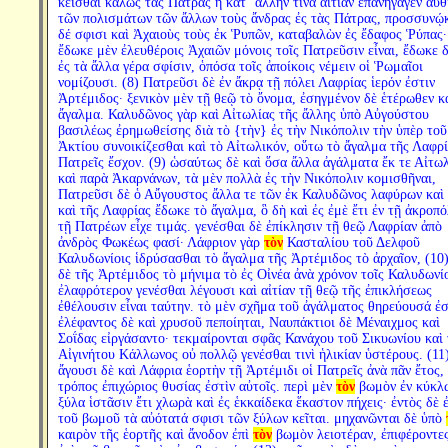
κεῖσθαι καλῶς τὰς Πάτρας ἢ κατ´ ἄλλην τινὰ αἰτίαν ἐπανήγαγεν αὖθ
τῶν πολισμάτων τῶν ἄλλων τοὺς ἄνδρας ἐς τὰς Πάτρας, προσσυνῴ
δέ σφισι καὶ Ἀχαιοὺς τοὺς ἐκ Ῥυπῶν, καταβαλὼν ἐς ἔδαφος Ῥύπας·
ἔδωκε μὲν ἐλευθέροις Ἀχαιῶν μόνοις τοῖς Πατρεῦσιν εἶναι, ἔδωκε δ
ἐς τὰ ἄλλα γέρα σφίσιν, ὁπόσα τοῖς ἀποίκοις νέμειν οἱ Ῥωμαῖοι
νομίζουσι. (8) Πατρεῦσι δὲ ἐν ἄκρᾳ τῇ πόλει Λαφρίας ἱερόν ἐστιν
Ἀρτέμιδος· ξενικὸν μὲν τῇ θεῷ τὸ ὄνομα, ἐσηγμένον δὲ ἑτέρωθεν κ
ἄγαλμα. Καλυδῶνος γὰρ καὶ Αἰτωλίας τῆς ἄλλης ὑπὸ Αὐγούστου
βασιλέως ἐρημωθείσης διὰ τὸ {τὴν} ἐς τὴν Νικόπολιν τὴν ὑπὲρ τοῦ
Ἀκτίου συνοικίζεσθαι καὶ τὸ Αἰτωλικόν, οὕτω τὸ ἄγαλμα τῆς Λαφρί
Πατρεῖς ἔσχον. (9) ὡσαύτως δὲ καὶ ὅσα ἄλλα ἀγάλματα ἔκ τε Αἰτωλ
καὶ παρὰ Ἀκαρνάνων, τὰ μὲν πολλὰ ἐς τὴν Νικόπολιν κομισθῆναι,
Πατρεῦσι δὲ ὁ Αὔγουστος ἄλλα τε τῶν ἐκ Καλυδῶνος λαφύρων καὶ
καὶ τῆς Λαφρίας ἔδωκε τὸ ἄγαλμα, ὃ δὴ καὶ ἐς ἐμὲ ἔτι ἐν τῇ ἀκροπό
τῇ Πατρέων εἶχε τιμάς. γενέσθαι δὲ ἐπίκλησιν τῇ θεῷ Λαφρίαν ἀπὸ
ἀνδρὸς Φωκέως φασί· Λάφριον γὰρ
τὸν
Κασταλίου τοῦ Δελφοῦ
Καλυδωνίοις ἱδρύσασθαι τὸ ἄγαλμα τῆς Ἀρτέμιδος τὸ ἀρχαῖον, (10)
δὲ τῆς Ἀρτέμιδος τὸ μήνιμα τὸ ἐς Οἰνέα ἀνὰ χρόνον τοῖς Καλυδωνί
ἐλαφρότερον γενέσθαι λέγουσι καὶ αἰτίαν τῇ θεῷ τῆς ἐπικλήσεως
ἐθέλουσιν εἶναι ταύτην. τὸ μὲν σχῆμα τοῦ ἀγάλματος θηρεύουσά ἐσ
ἐλέφαντος δὲ καὶ χρυσοῦ πεποίηται, Ναυπάκτιοι δὲ Μέναιχμος καὶ
Σοΐδας εἰργάσαντο· τεκμαίρονται σφᾶς Κανάχου τοῦ Σικυωνίου καὶ 
Αἰγινήτου Κάλλωνος οὐ πολλῷ γενέσθαι τινὶ ἡλικίαν ὑστέρους. (11
ἄγουσι δὲ καὶ Λάφρια ἑορτὴν τῇ Ἀρτέμιδι οἱ Πατρεῖς ἀνὰ πᾶν ἔτος, 
τρόπος ἐπιχώριος θυσίας ἐστὶν αὐτοῖς. περὶ μὲν
τὸν
βωμὸν ἐν κύκλ
ξύλα ἱστᾶσιν ἔτι χλωρὰ καὶ ἐς ἑκκαίδεκα ἕκαστον πήχεις· ἐντὸς δὲ ἐ
τοῦ βωμοῦ τὰ αὐότατά σφισι τῶν ξύλων κεῖται. μηχανῶνται δὲ ὑπὸ
καιρὸν τῆς ἑορτῆς καὶ ἄνοδον ἐπὶ
τὸν
βωμὸν λειοτέραν, ἐπιφέροντες