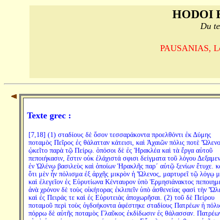
HODOI 
Du te
PAUSANIAS, Le T
Texte grec :
[7,18] (1) σταδίους δὲ ὅσον τεσσαράκοντα προελθόντι ἐκ Δύμης
ποταμὸς Πεῖρος ἐς θάλατταν κάτεισι, καὶ Ἀχαιῶν πόλις ποτὲ Ὤλεν
ᾠκεῖτο παρὰ τῷ Πείρῳ. ὁπόσοι δὲ ἐς Ἡρακλέα καὶ τὰ ἔργα αὐτοῦ
πεποιήκασιν, ἔστιν οὐκ ἐλάχιστά σφισι δείγματα τοῦ λόγου Δεξαμε
ἐν Ὠλένῳ βασιλεὺς καὶ ὁποίων Ἡρακλῆς παρ´ αὐτῷ ξενίων ἔτυχε. κ
ὅτι μὲν ἦν πόλισμα ἐξ ἀρχῆς μικρὸν ἡ Ὤλενος, μαρτυρεῖ τῷ λόγῳ 
καὶ ἐλεγεῖον ἐς Εὐρυτίωνα Κένταυρον ὑπὸ Ἑρμησιάνακτος πεποιημ
ἀνὰ χρόνον δὲ τοὺς οἰκήτορας ἐκλιπεῖν ὑπὸ ἀσθενείας φασὶ τὴν Ὤλ
καὶ ἐς Πειράς τε καὶ ἐς Εὐρυτειὰς ἀποχωρῆσαι. (2) τοῦ δὲ Πείρου
ποταμοῦ περὶ τοὺς ὀγδοήκοντα ἀφέστηκε σταδίους Πατρέων ἡ πόλι
πόρρω δὲ αὐτῆς ποταμὸς Γλαῦκος ἐκδίδωσιν ἐς θάλασσαν. Πατρέω