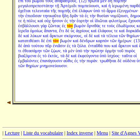
ἐπὶ τοῦ βωμοῦ τοὺς ἀναβασμούς. (12) πρῶτα μὲν δὴ πομπὴν
μεγαλοπρεπεστάτην τῇ Ἀρτέμιδι πομπεύουσι, καὶ ἡ ἱερωμένη παρθ
ὀχεῖται τελευταία τῆς πομπῆς ἐπὶ ἐλάφων ὑπὸ τὸ ἅρμα ἐζευγμένων· 
τὴν ἐπιοῦσαν τηνικαῦτα ἤδη δρᾶν τὰ ἐς τὴν θυσίαν νομίζουσι, δημο
τε ἡ πόλις καὶ οὐχ ἧσσον ἐς τὴν ἑορτὴν οἱ ἰδιῶται φιλοτίμως ἔχουσι
ἐσβάλλουσι γὰρ ζῶντας ἐς
τὸν
βωμὸν ὄρνιθάς τε τοὺς ἐδωδίμους κ
ἱερεῖα ὁμοίως ἅπαντα, ἔτι δὲ ὗς ἀγρίους καὶ ἐλάφους τε καὶ δορκάδα
δὲ καὶ λύκων καὶ ἄρκτων σκύμνους, οἱ δὲ καὶ τὰ τέλεια τῶν θηρίων
κατατιθέασι δὲ ἐπὶ
τὸν
βωμὸν καὶ δένδρων καρπὸν τῶν ἡμέρων. (13
δὲ ἀπὸ τούτου πῦρ ἐνιᾶσιν ἐς τὰ ξύλα. ἐνταῦθά που καὶ ἄρκτον καὶ
τι ἐθεασάμην τῶν ζῴων, τὰ μὲν ὑπὸ τὴν πρώτην ὁρμὴν τοῦ πυρὸς
βιαζόμενα ἐς τὸ ἐκτός, τὰ δὲ καὶ ἐκφεύγοντα ὑπὸ ἰσχύος· ταῦτα οἱ
ἐμβαλόντες ἐπανάγουσιν αὖθις ἐς τὴν πυράν. τρωθῆναι δὲ οὐδένα ὑ
τῶν θηρίων μνημονεύουσιν.
|
Lecture
|
Liste du vocabulaire
|
Index inverse
|
Menu
|
Site d'Agnes