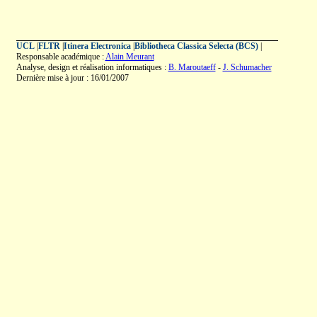
UCL
|
FLTR
|
Itinera Electronica
|
Bibliotheca Classica Selecta (BCS)
|
Responsable académique :
Alain Meurant
Analyse, design et réalisation informatiques :
B. Maroutaeff
-
J. Schumacher
Dernière mise à jour : 16/01/2007