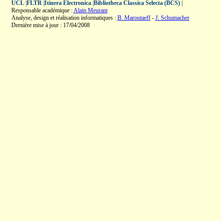
UCL
|
FLTR
|
Itinera Electronica
|
Bibliotheca Classica Selecta (BCS)
|
Responsable académique :
Alain Meurant
Analyse, design et réalisation informatiques :
B. Maroutaeff
-
J. Schumacher
Dernière mise à jour : 17/04/2008