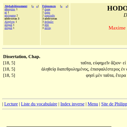
Alphabétiquement
[
«
»
]
Fréquences
[
«
»
]
HODO
ἀθρητέον
1
2
ὥρας
αἱ
1
2
ὥστε
D
αἰνίγματα
2
2
ὠφελοῦν
αἰνίττεται 3
3 αἰνίττεται
Αἰσχίνης
1
3
ἀνδρῶν
αἰσχρά
1
3
ἀπὸ
Maxime d
αἰσχρὰ
1
3
αὐτὸς
Dissertation, Chap.
[18, 5]
ταῦτα,
εὐφημεῖν
ἄξιον·
εἰ
[18, 5]
ἀληθείᾳ
διατεθρυλημένος,
ἐπισφαλέστερος
ἐν
[18, 5]
φησὶ
μὲν
ταῦτα,
ἕτερα
|
Lecture
|
Liste du vocabulaire
|
Index inverse
|
Menu
|
Site de Phili