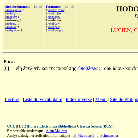
Alphabétiquement
[
«
»
]
Fréquences
[
«
»
]
HODO
ὑποδείξαντος
1
1
ὑποδείξαντος
ὑποδείξειν
1
1
ὑποδείξειν
D
ὑποδοχὴν
1
1
ὑποδοχὴν
ὑποθέσεως 1
1 ὑποθέσεως
ὑπόθεσιν
1
1
ὑπόθεσιν
ὑποθήκας
1
1
ὑποθήκας
LUCIEN, Com
ὑποθήσομαι
1
1
ὑποθήσομαι
Para.
[6]
εἴη
ἐπελθεῖν
καὶ
τῆς
παρούσης
ὑποθέσεως
οὐκ
ἴδιον•
κοινὰ
|
Lecture
|
Liste du vocabulaire
|
Index inverse
|
Menu
|
Site de Phili
UCL
|
FLTR
|
Itinera Electronica
|
Bibliotheca Classica Selecta (BCS)
|
Responsable académique :
Alain Meurant
Analyse, design et réalisation informatiques :
B. Maroutaeff
-
J. Schumacher